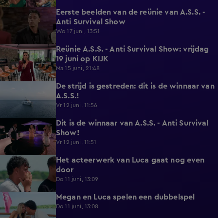
Eerste beelden van de reünie van A.S.S. -
0:20
Anti Survival Show
Wo 17 juni, 13:51
Reünie A.S.S. - Anti Survival Show: vrijdag
0:16
19 juni op KIJK
Ma 15 juni, 21:48
De strijd is gestreden: dit is de winnaar van
0:46
A.S.S.!
Vr 12 juni, 11:56
Dit is de winnaar van A.S.S. - Anti Survival
1:18
Show!
Vr 12 juni, 11:51
Het acteerwerk van Luca gaat nog even
1:04
door
Do 11 juni, 13:09
Megan en Luca spelen een dubbelspel
1:06
Do 11 juni, 13:08