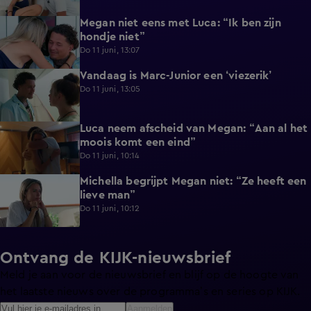
Megan niet eens met Luca: “Ik ben zijn
0:56
hondje niet”
Do 11 juni, 13:07
Vandaag is Marc-Junior een ‘viezerik’
1:06
Do 11 juni, 13:05
Luca neem afscheid van Megan: “Aan al het
0:38
moois komt een eind”
Do 11 juni, 10:14
Michella begrijpt Megan niet: “Ze heeft een
0:22
lieve man”
Do 11 juni, 10:12
Ontvang de KIJK-nieuwsbrief
Meld je aan voor de nieuwsbrief en blijf op de hoogte van
het laatste nieuws over de programma’s en series op KIJK.
Aanmelden