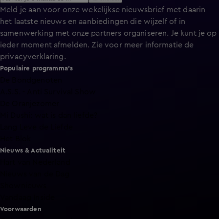
Meld je aan voor onze wekelijkse nieuwsbrief met daarin
het laatste nieuws en aanbiedingen die wijzelf of in
samenwerking met onze partners organiseren. Je kunt je op
ieder moment afmelden. Zie voor meer informatie de
privacyverklaring
.
Populaire programma's
De Bondgenoten
A.S.S. - Anti Survival Show
De Oranjezomer
Mi Dushi: wat is dan liefde?
Lang Leve de Liefde
Het Blok
Nieuws & Actualiteit
Hart van Nederland
Nieuws van de Dag
Shownieuws
Vandaag Inside
Voorwaarden