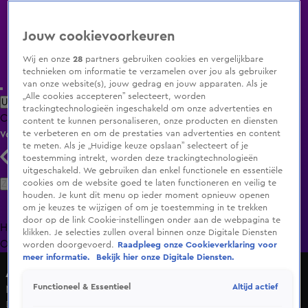
Jouw cookievoorkeuren
Wij en onze
28
partners gebruiken cookies en vergelijkbare
technieken om informatie te verzamelen over jou als gebruiker
van onze website(s), jouw gedrag en jouw apparaten. Als je
„Alle cookies accepteren” selecteert, worden
Uitzending Gemist
Populaire programma's
Zenders
Genres
trackingtechnologieën ingeschakeld om onze advertenties en
Clips
Films
Radio
Smart TV inlog
Shop
content te kunnen personaliseren, onze producten en diensten
te verbeteren en om de prestaties van advertenties en content
Volg KIJK
te meten. Als je „Huidige keuze opslaan” selecteert of je
toestemming intrekt, worden deze trackingtechnologieën
uitgeschakeld. We gebruiken dan enkel functionele en essentiële
Zoeken
cookies om de website goed te laten functioneren en veilig te
houden. Je kunt dit menu op ieder moment opnieuw openen
om je keuzes te wijzigen of om je toestemming in te trekken
door op de link Cookie-instellingen onder aan de webpagina te
Home
Uitzending Gemist
Programma's
De Bondgenoten
De
klikken. Je selecties zullen overal binnen onze Digitale Diensten
Oranjezomer
Livestreams
Shop
worden doorgevoerd.
Raadpleeg onze Cookieverklaring voor
meer informatie.
Bekijk hier onze Digitale Diensten.
A.S.S. - Anti Survival Show
Altijd actief
Functioneel & Essentieel
Megan niet eens met Luca: “Ik ben zijn hondje niet”
Do 11 juni, 13:07