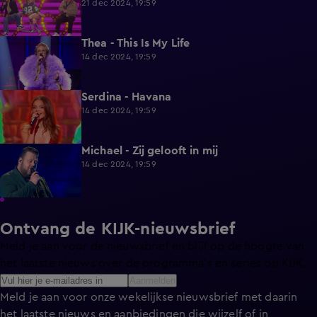
21 dec 2024, 19:59
Thea - This Is My Life
2:35
14 dec 2024, 19:59
Serdina - Havana
2:18
14 dec 2024, 19:59
Michael - Zij gelooft in mij
2:50
14 dec 2024, 19:59
Ontvang de KIJK-nieuwsbrief
Meld je aan voor de nieuwsbrief en blijf op de hoogte van
het laatste nieuws over de programma’s en series op KIJK.
Aanmelden
Meld je aan voor onze wekelijkse nieuwsbrief met daarin
het laatste nieuws en aanbiedingen die wijzelf of in