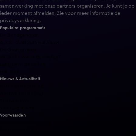
samenwerking met onze partners organiseren. Je kunt je op
ieder moment afmelden. Zie voor meer informatie de
privacyverklaring
.
Populaire programma's
De Bondgenoten
A.S.S. - Anti Survival Show
De Oranjezomer
Mi Dushi: wat is dan liefde?
Lang Leve de Liefde
Het Blok
Nieuws & Actualiteit
Hart van Nederland
Nieuws van de Dag
Shownieuws
Vandaag Inside
Voorwaarden
Gebruiksvoorwaarden
Cookie instellingen