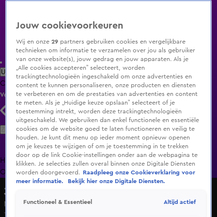
Jouw cookievoorkeuren
Wij en onze
29
partners gebruiken cookies en vergelijkbare
technieken om informatie te verzamelen over jou als gebruiker
van onze website(s), jouw gedrag en jouw apparaten. Als je
„Alle cookies accepteren” selecteert, worden
Uitzending Gemist
Populaire programma's
Zenders
Genres
trackingtechnologieën ingeschakeld om onze advertenties en
Clips
Films
Radio
Smart TV inlog
Shop
content te kunnen personaliseren, onze producten en diensten
te verbeteren en om de prestaties van advertenties en content
Volg KIJK
te meten. Als je „Huidige keuze opslaan” selecteert of je
toestemming intrekt, worden deze trackingtechnologieën
uitgeschakeld. We gebruiken dan enkel functionele en essentiële
Zoeken
cookies om de website goed te laten functioneren en veilig te
houden. Je kunt dit menu op ieder moment opnieuw openen
om je keuzes te wijzigen of om je toestemming in te trekken
door op de link Cookie-instellingen onder aan de webpagina te
Home
Uitzending Gemist
Programma's
De Bondgenoten
De
klikken. Je selecties zullen overal binnen onze Digitale Diensten
Oranjezomer
Livestreams
Shop
worden doorgevoerd.
Raadpleeg onze Cookieverklaring voor
meer informatie.
Bekijk hier onze Digitale Diensten.
3 Minutes of Fame: It's Your Lucky Day
Altijd actief
Functioneel & Essentieel
Michael - Zij gelooft in mij
14 dec 2024, 19:59