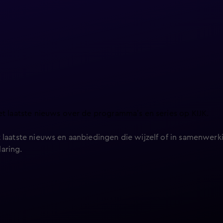
et laatste nieuws over de programma’s en series op KIJK.
 laatste nieuws en aanbiedingen die wijzelf of in samenwerki
laring
.