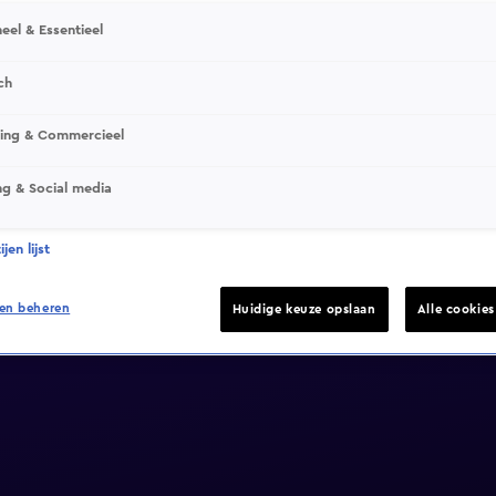
eel & Essentieel
ch
sing & Commercieel
ng & Social media
jen lijst
en beheren
Huidige keuze opslaan
Alle cookie