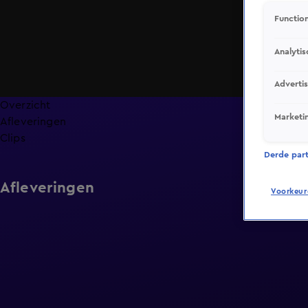
Function
Analytis
Adverti
Overzicht
Marketi
Afleveringen
Clips
Derde parti
Afleveringen
Voorkeur