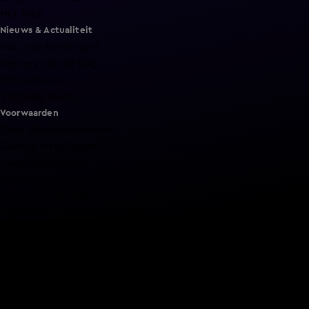
Het Blok
Nieuws & Actualiteit
Hart van Nederland
Nieuws van de Dag
Shownieuws
Vandaag Inside
Voorwaarden
Gebruiksvoorwaarden
Cookie instellingen
Cookieverklaring
Privacyverklaring
Toegankelijkheid
Algemene voorwaarden KIJK
Service & Contact
Aanmelden voor een programma
Acties
Adverteren
Smart TV inlog