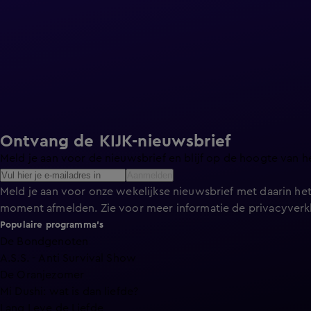
Ontvang de KIJK-nieuwsbrief
Meld je aan voor de nieuwsbrief en blijf op de hoogte van h
Aanmelden
Meld je aan voor onze wekelijkse nieuwsbrief met daarin het
moment afmelden. Zie voor meer informatie de
privacyverk
Populaire programma's
De Bondgenoten
A.S.S. - Anti Survival Show
De Oranjezomer
Mi Dushi: wat is dan liefde?
Lang Leve de Liefde