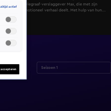
volgt, tot Telegraaf-verslaggever Max, die met zijn
Altijd actief
zang een emotioneel verhaal deelt. Met hulp van hun
coaches bewijzen deze vijf deelnemers dat muziek
geen grenzen kent.
Seizoen 1
s accepteren