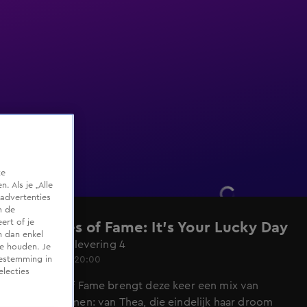
te
 Als je „Alle
advertenties
m de
ert of je
3 Minutes of Fame: It's Your Lucky Day
n dan enkel
Seizoen 1, aflevering 4
te houden. Je
14 dec 2024, 20:00
oestemming in
electies
3 Minutes of Fame brengt deze keer een mix van
verhalen samen: van Thea, die eindelijk haar droom