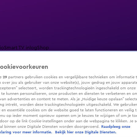
io
Smart TV inlog
Shop
ookievoorkeuren
ze
29
partners gebruiken cookies en vergelijkbare technieken om informatie 
 over jou als gebruiker van onze website(s), jouw gedrag en jouw apparaten.
ranjezomer
Livestreams
Shop
cepteren” selecteert, worden trackingtechnologieën ingeschakeld om onze 
 te kunnen personaliseren, onze producten en diensten te verbeteren en o
 van advertenties en content te meten. Als je „Huidige keuze opslaan” selecte
g intrekt, worden deze trackingtechnologieën uitgeschakeld. We gebruike
e en essentiële cookies om de website goed te laten functioneren en veilig 
enu op ieder moment opnieuw openen om je keuzes te wijzigen of om je t
 door op de link Cookie-instellingen onder aan de webpagina te klikken. Je s
ral binnen onze Digitale Diensten worden doorgevoerd.
Raadpleeg onze
laring voor meer informatie.
Bekijk hier onze Digitale Diensten.