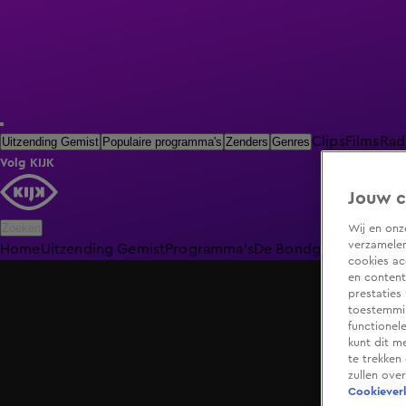
Clips
Films
Rad
Uitzending Gemist
Populaire programma's
Zenders
Genres
Volg KIJK
Jouw c
Zoeken
Wij en on
verzamelen
Home
Uitzending Gemist
Programma's
De Bondgenoten
De O
cookies ac
en content
prestaties
toestemmin
functionel
kunt dit m
te trekken
zullen ove
Cookieverk