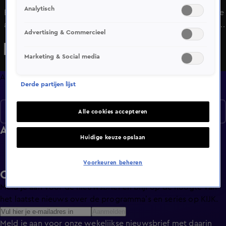
Analytisch
Bekijk aflevering 7 van Zoete Wraak uit seizoen 1 hier. Deze
aflevering is uitgezonden op 8 juli, 21:25 uur bij Veronica.
Advertising & Commercieel
Zoete Wraak is een Amusement programma en is geschikt
voor alle leeftijden
Marketing & Social media
Afleveringen
Derde partijen lijst
Seizoen 1
Alle cookies accepteren
Afleveringen
Huidige keuze opslaan
Voorkeuren beheren
Ontvang de KIJK-nieuwsbrief
Meld je aan voor de nieuwsbrief en blijf op de hoogte van
het laatste nieuws over de programma’s en series op KIJK.
Aanmelden
Meld je aan voor onze wekelijkse nieuwsbrief met daarin