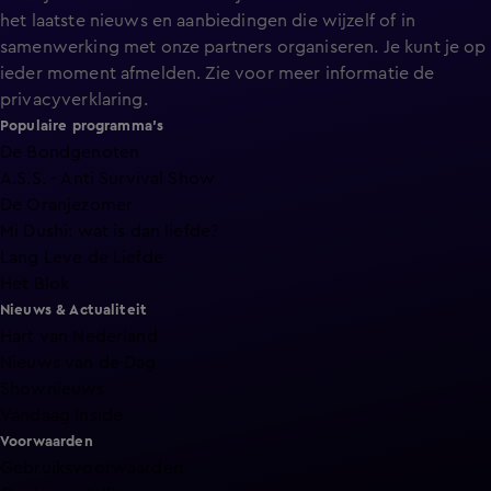
het laatste nieuws en aanbiedingen die wijzelf of in
samenwerking met onze partners organiseren. Je kunt je op
ieder moment afmelden. Zie voor meer informatie de
privacyverklaring
.
Populaire programma's
De Bondgenoten
A.S.S. - Anti Survival Show
De Oranjezomer
Mi Dushi: wat is dan liefde?
Lang Leve de Liefde
Het Blok
Nieuws & Actualiteit
Hart van Nederland
Nieuws van de Dag
Shownieuws
Vandaag Inside
Voorwaarden
Gebruiksvoorwaarden