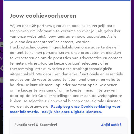
Jouw cookievoorkeuren
Wij en onze
29
partners gebruiken cookies en vergelijkbare
technieken om informatie te verzamelen over jou als gebruiker
van onze website(s), jouw gedrag en jouw apparaten. Als je
„Alle cookies accepteren” selecteert, worden
Uitzending Gemist
Populaire programma's
Zenders
Genres
trackingtechnologieën ingeschakeld om onze advertenties en
Clips
Films
Radio
Smart TV inlog
Shop
content te kunnen personaliseren, onze producten en diensten
te verbeteren en om de prestaties van advertenties en content
Volg KIJK
te meten. Als je „Huidige keuze opslaan” selecteert of je
toestemming intrekt, worden deze trackingtechnologieën
uitgeschakeld. We gebruiken dan enkel functionele en essentiële
Zoeken
cookies om de website goed te laten functioneren en veilig te
houden. Je kunt dit menu op ieder moment opnieuw openen
om je keuzes te wijzigen of om je toestemming in te trekken
door op de link Cookie-instellingen onder aan de webpagina te
Home
Uitzending Gemist
Programma's
De Bondgenoten
De
klikken. Je selecties zullen overal binnen onze Digitale Diensten
Oranjezomer
Livestreams
Shop
worden doorgevoerd.
Raadpleeg onze Cookieverklaring voor
meer informatie.
Bekijk hier onze Digitale Diensten.
Zoete Wraak
Altijd actief
Functioneel & Essentieel
Seizoen 1, aflevering 7
8 juli 2016, 21:25