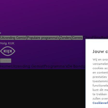
Clips
Films
Rad
Uitzending Gemist
Populaire programma's
Zenders
Genres
Volg KIJK
Jouw c
Wij en on
Zoeken
verzamelen
Home
Uitzending Gemist
Programma's
De Bondgenoten
De O
cookies ac
en content
prestaties
toestemmin
functionel
kunt dit m
te trekken
zullen ove
Cookieverk