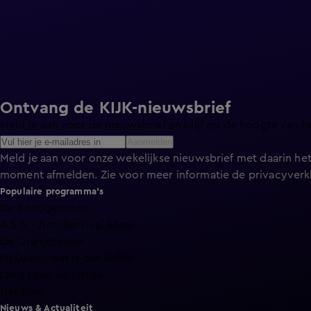
Ontvang de KIJK-nieuwsbrief
Meld je aan voor de nieuwsbrief en blijf op de hoogte van h
Aanmelden
Meld je aan voor onze wekelijkse nieuwsbrief met daarin het
moment afmelden. Zie voor meer informatie de
privacyverk
Populaire programma's
De Bondgenoten
A.S.S. - Anti Survival Show
De Oranjezomer
Mi Dushi: wat is dan liefde?
Lang Leve de Liefde
Het Blok
Nieuws & Actualiteit