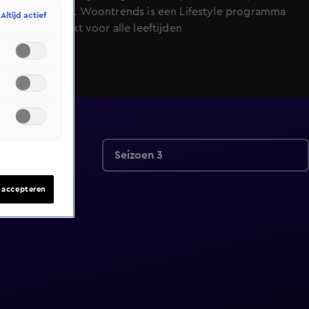
uur bij SBS6. Woontrends is een Lifestyle programma
Altijd actief
en is geschikt voor alle leeftijden
Seizoen 3
s accepteren