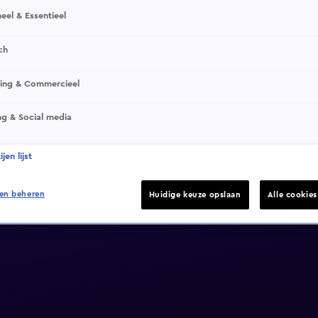
eel & Essentieel
ch
sing & Commercieel
ng & Social media
jen lijst
en beheren
Huidige keuze opslaan
Alle cookie