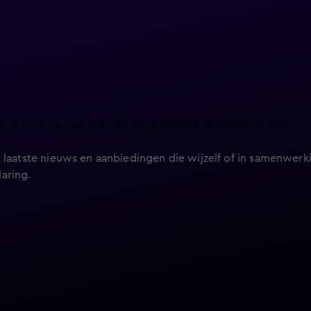
et laatste nieuws over de programma’s en series op KIJK.
 laatste nieuws en aanbiedingen die wijzelf of in samenwerki
laring
.