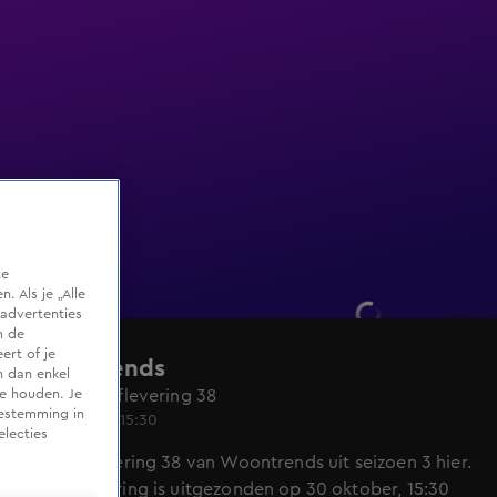
te
 Als je „Alle
advertenties
m de
ert of je
Woontrends
n dan enkel
Seizoen 3, aflevering 38
te houden. Je
oestemming in
30 okt 2022, 15:30
electies
Bekijk aflevering 38 van Woontrends uit seizoen 3 hier.
Deze aflevering is uitgezonden op 30 oktober, 15:30