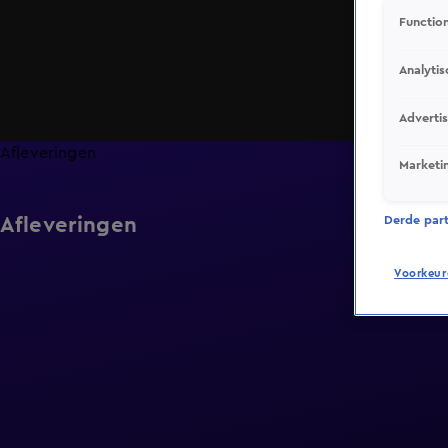
Function
Analytis
Adverti
Afleveringen
Marketi
Afleveringen
Derde parti
Voorkeur