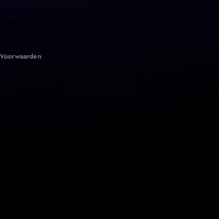
Hart van Nederland
Nieuws van de Dag
Shownieuws
Vandaag Inside
Voorwaarden
Gebruiksvoorwaarden
Cookie instellingen
Cookieverklaring
Privacyverklaring
Toegankelijkheid
Algemene voorwaarden KIJK
Service & Contact
Aanmelden voor een programma
Acties
Adverteren
Smart TV inlog
Over KIJK
Vacatures