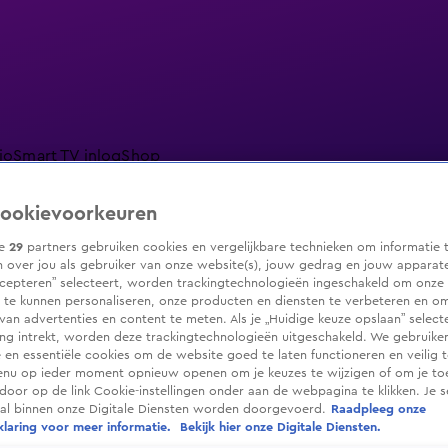
io
Smart TV inlog
Shop
ookievoorkeuren
ze
29
partners gebruiken cookies en vergelijkbare technieken om informatie 
 over jou als gebruiker van onze website(s), jouw gedrag en jouw apparaten.
ranjezomer
Livestreams
Shop
cepteren” selecteert, worden trackingtechnologieën ingeschakeld om onze 
 te kunnen personaliseren, onze producten en diensten te verbeteren en o
 van advertenties en content te meten. Als je „Huidige keuze opslaan” selecte
g intrekt, worden deze trackingtechnologieën uitgeschakeld. We gebruike
e en essentiële cookies om de website goed te laten functioneren en veilig 
enu op ieder moment opnieuw openen om je keuzes te wijzigen of om je t
 door op de link Cookie-instellingen onder aan de webpagina te klikken. Je s
ral binnen onze Digitale Diensten worden doorgevoerd.
Raadpleeg onze
laring voor meer informatie.
Bekijk hier onze Digitale Diensten.