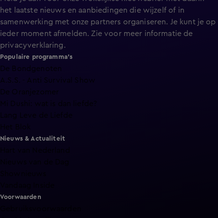
het laatste nieuws en aanbiedingen die wijzelf of in
samenwerking met onze partners organiseren. Je kunt je op
ieder moment afmelden. Zie voor meer informatie de
privacyverklaring
.
Populaire programma's
De Bondgenoten
A.S.S. - Anti Survival Show
De Oranjezomer
Mi Dushi: wat is dan liefde?
Lang Leve de Liefde
Het Blok
Nieuws & Actualiteit
Hart van Nederland
Nieuws van de Dag
Shownieuws
Vandaag Inside
Voorwaarden
Gebruiksvoorwaarden