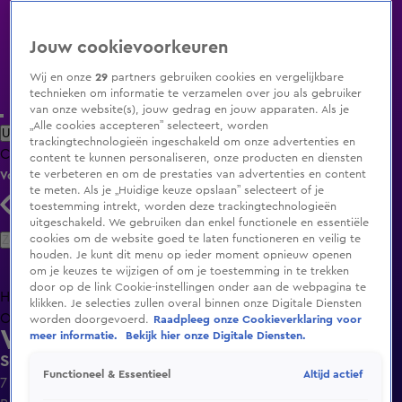
Jouw cookievoorkeuren
Wij en onze
29
partners gebruiken cookies en vergelijkbare
technieken om informatie te verzamelen over jou als gebruiker
van onze website(s), jouw gedrag en jouw apparaten. Als je
„Alle cookies accepteren” selecteert, worden
Uitzending Gemist
Populaire programma's
Zenders
Genres
trackingtechnologieën ingeschakeld om onze advertenties en
Clips
Films
Radio
Smart TV inlog
Shop
content te kunnen personaliseren, onze producten en diensten
te verbeteren en om de prestaties van advertenties en content
Volg KIJK
te meten. Als je „Huidige keuze opslaan” selecteert of je
toestemming intrekt, worden deze trackingtechnologieën
uitgeschakeld. We gebruiken dan enkel functionele en essentiële
Zoeken
cookies om de website goed te laten functioneren en veilig te
houden. Je kunt dit menu op ieder moment opnieuw openen
om je keuzes te wijzigen of om je toestemming in te trekken
door op de link Cookie-instellingen onder aan de webpagina te
Home
Uitzending Gemist
Programma's
De Bondgenoten
De
klikken. Je selecties zullen overal binnen onze Digitale Diensten
Oranjezomer
Livestreams
Shop
worden doorgevoerd.
Raadpleeg onze Cookieverklaring voor
Woontrends
meer informatie.
Bekijk hier onze Digitale Diensten.
Seizoen 3, aflevering 26
Altijd actief
Functioneel & Essentieel
7 aug 2022, 15:30