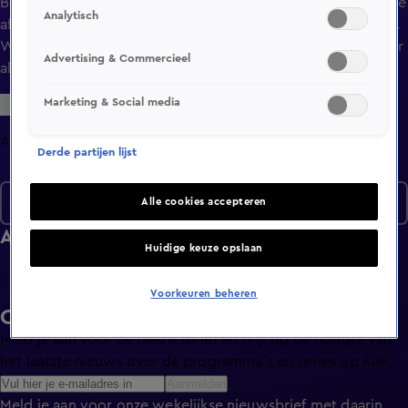
Bekijk aflevering 26 van Woontrends uit seizoen 3 hier. Deze
Analytisch
aflevering is uitgezonden op 7 augustus, 15:30 uur bij SBS6.
Woontrends is een Lifestyle programma en is geschikt voor
Advertising & Commercieel
alle leeftijden
Marketing & Social media
Afleveringen
Derde partijen lijst
Seizoen 3
Alle cookies accepteren
Afleveringen
Huidige keuze opslaan
Voorkeuren beheren
Ontvang de KIJK-nieuwsbrief
Meld je aan voor de nieuwsbrief en blijf op de hoogte van
het laatste nieuws over de programma’s en series op KIJK.
Aanmelden
Meld je aan voor onze wekelijkse nieuwsbrief met daarin