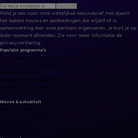
Aanmelden
Meld je aan voor onze wekelijkse nieuwsbrief met daarin
het laatste nieuws en aanbiedingen die wijzelf of in
samenwerking met onze partners organiseren. Je kunt je op
ieder moment afmelden. Zie voor meer informatie de
privacyverklaring
.
Populaire programma's
De Bondgenoten
A.S.S. - Anti Survival Show
De Oranjezomer
Mi Dushi: wat is dan liefde?
Lang Leve de Liefde
Het Blok
Nieuws & Actualiteit
Hart van Nederland
Nieuws van de Dag
Shownieuws
Vandaag Inside