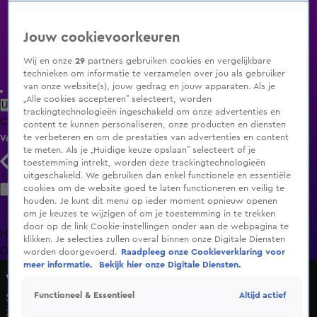
Jouw cookievoorkeuren
Wij en onze
29
partners gebruiken cookies en vergelijkbare
technieken om informatie te verzamelen over jou als gebruiker
van onze website(s), jouw gedrag en jouw apparaten. Als je
„Alle cookies accepteren” selecteert, worden
Uitzending Gemist
Populaire programma's
Zenders
Genres
trackingtechnologieën ingeschakeld om onze advertenties en
Clips
Films
Radio
Smart TV inlog
Shop
content te kunnen personaliseren, onze producten en diensten
te verbeteren en om de prestaties van advertenties en content
Volg KIJK
te meten. Als je „Huidige keuze opslaan” selecteert of je
toestemming intrekt, worden deze trackingtechnologieën
uitgeschakeld. We gebruiken dan enkel functionele en essentiële
Zoeken
cookies om de website goed te laten functioneren en veilig te
houden. Je kunt dit menu op ieder moment opnieuw openen
om je keuzes te wijzigen of om je toestemming in te trekken
door op de link Cookie-instellingen onder aan de webpagina te
Home
Uitzending Gemist
Programma's
De Bondgenoten
De
klikken. Je selecties zullen overal binnen onze Digitale Diensten
Oranjezomer
Livestreams
Shop
worden doorgevoerd.
Raadpleeg onze Cookieverklaring voor
meer informatie.
Bekijk hier onze Digitale Diensten.
Wie het laatst lacht...
Altijd actief
Functioneel & Essentieel
Seizoen 2, aflevering 1
7 nov 2020, 20:00