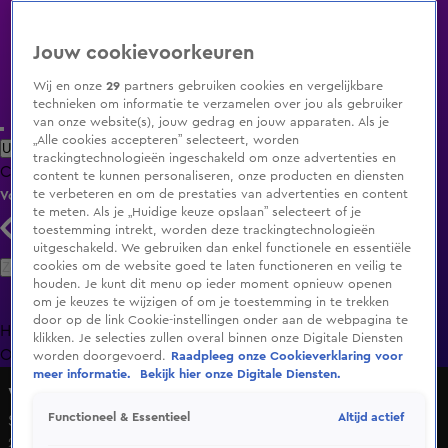
Jouw cookievoorkeuren
Wij en onze
29
partners gebruiken cookies en vergelijkbare
technieken om informatie te verzamelen over jou als gebruiker
van onze website(s), jouw gedrag en jouw apparaten. Als je
„Alle cookies accepteren” selecteert, worden
Uitzending Gemist
Populaire programma's
Zenders
Genres
trackingtechnologieën ingeschakeld om onze advertenties en
Clips
Films
Radio
Smart TV inlog
Shop
content te kunnen personaliseren, onze producten en diensten
te verbeteren en om de prestaties van advertenties en content
Volg KIJK
te meten. Als je „Huidige keuze opslaan” selecteert of je
toestemming intrekt, worden deze trackingtechnologieën
uitgeschakeld. We gebruiken dan enkel functionele en essentiële
Zoeken
cookies om de website goed te laten functioneren en veilig te
houden. Je kunt dit menu op ieder moment opnieuw openen
om je keuzes te wijzigen of om je toestemming in te trekken
door op de link Cookie-instellingen onder aan de webpagina te
Home
Uitzending Gemist
Programma's
De Bondgenoten
De
klikken. Je selecties zullen overal binnen onze Digitale Diensten
Oranjezomer
Livestreams
Shop
worden doorgevoerd.
Raadpleeg onze Cookieverklaring voor
meer informatie.
Bekijk hier onze Digitale Diensten.
What About..?
Altijd actief
Functioneel & Essentieel
Seizoen 1, aflevering 1
20 apr 2025, 15:34