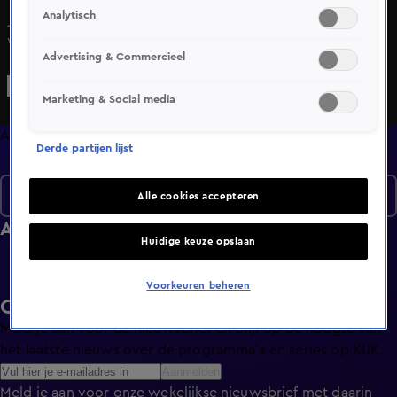
Analytisch
Jeroen gaat naar de Costa Blanca en naar de
Vakantiebeurs. En hij ontmoet een weddingplanner.
Advertising & Commercieel
Marketing & Social media
Afleveringen
Derde partijen lijst
Seizoen 1
Alle cookies accepteren
Afleveringen
Huidige keuze opslaan
Voorkeuren beheren
Ontvang de KIJK-nieuwsbrief
Meld je aan voor de nieuwsbrief en blijf op de hoogte van
het laatste nieuws over de programma’s en series op KIJK.
Aanmelden
Meld je aan voor onze wekelijkse nieuwsbrief met daarin