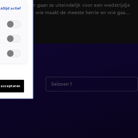
belevenissen gaan ze uiteindelijk voor een wedstrijdje
Altijd actief
in de tunnel: wie maakt de meeste herrie en wie gaat
het hardst? Wat volgt is een knap staaltje scheurwerk
en veel lol.
Seizoen 1
s accepteren