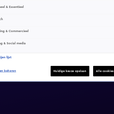
eel & Essentieel
ch
sing & Commercieel
ng & Social media
jen lijst
en beheren
Huidige keuze opslaan
Alle cookie