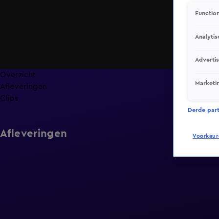
Function
Analytis
Adverti
Overzicht
Marketi
Afleveringen
Clips
Derde parti
Afleveringen
Voorkeur