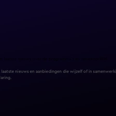
et laatste nieuws over de programma’s en series op KIJK.
 laatste nieuws en aanbiedingen die wijzelf of in samenwerki
laring
.