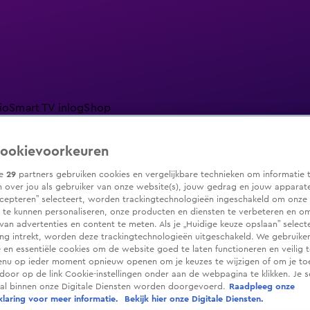
io
Smart TV inlog
Shop
ookievoorkeuren
ze
29
partners gebruiken cookies en vergelijkbare technieken om informatie 
 over jou als gebruiker van onze website(s), jouw gedrag en jouw apparaten.
ranjezomer
Livestreams
Shop
cepteren” selecteert, worden trackingtechnologieën ingeschakeld om onze 
 te kunnen personaliseren, onze producten en diensten te verbeteren en o
 van advertenties en content te meten. Als je „Huidige keuze opslaan” selecte
g intrekt, worden deze trackingtechnologieën uitgeschakeld. We gebruike
e en essentiële cookies om de website goed te laten functioneren en veilig 
enu op ieder moment opnieuw openen om je keuzes te wijzigen of om je t
 door op de link Cookie-instellingen onder aan de webpagina te klikken. Je s
ral binnen onze Digitale Diensten worden doorgevoerd.
Raadpleeg onze
laring voor meer informatie.
Bekijk hier onze Digitale Diensten.