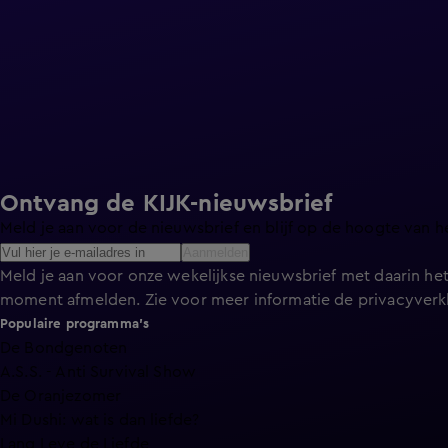
Ontvang de KIJK-nieuwsbrief
Meld je aan voor de nieuwsbrief en blijf op de hoogte van h
Aanmelden
Meld je aan voor onze wekelijkse nieuwsbrief met daarin het
moment afmelden. Zie voor meer informatie de
privacyverk
Populaire programma's
De Bondgenoten
A.S.S. - Anti Survival Show
De Oranjezomer
Mi Dushi: wat is dan liefde?
Lang Leve de Liefde