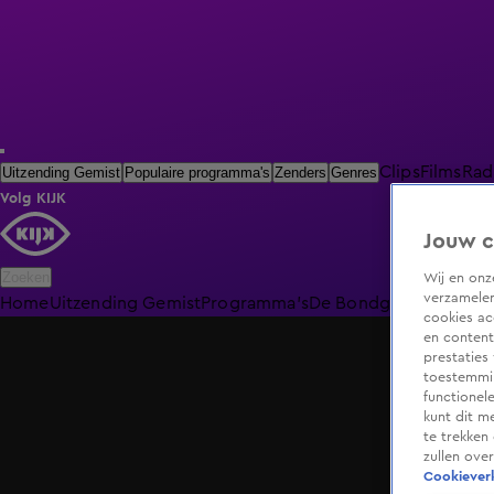
Clips
Films
Rad
Uitzending Gemist
Populaire programma's
Zenders
Genres
Volg KIJK
Jouw c
Zoeken
Wij en on
verzamelen
Home
Uitzending Gemist
Programma's
De Bondgenoten
De O
cookies ac
en content
prestaties
toestemmin
functionel
kunt dit m
te trekken
zullen ove
Cookieverk