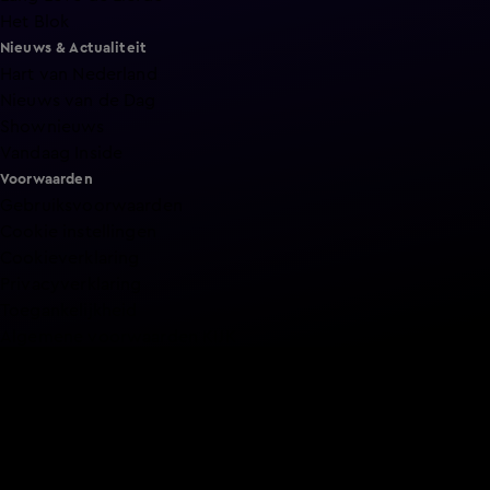
Het Blok
Nieuws & Actualiteit
Hart van Nederland
Nieuws van de Dag
Shownieuws
Vandaag Inside
Voorwaarden
Gebruiksvoorwaarden
Cookie instellingen
Cookieverklaring
Privacyverklaring
Toegankelijkheid
Algemene voorwaarden KIJK
Service & Contact
Aanmelden voor een programma
Acties
Adverteren
Smart TV inlog