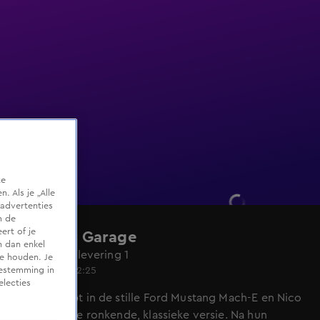
te
 Als je „Alle
advertenties
m de
ert of je
Werners Garage
n dan enkel
Seizoen 1, aflevering 1
te houden. Je
4 feb 2022, 22:25
oestemming in
electies
Werner stapt in de stille Ford Mustang Mach-E en Nico
kiest voor de ronkende, klassieke versie. Na hun