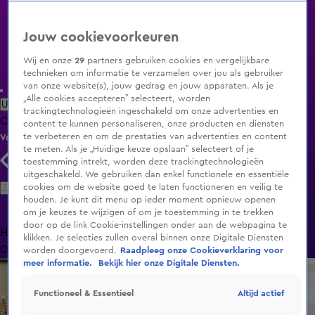
Jouw cookievoorkeuren
Wij en onze
29
partners gebruiken cookies en vergelijkbare
technieken om informatie te verzamelen over jou als gebruiker
van onze website(s), jouw gedrag en jouw apparaten. Als je
„Alle cookies accepteren” selecteert, worden
Uitzending Gemist
Populaire programma's
Zenders
Genres
trackingtechnologieën ingeschakeld om onze advertenties en
Clips
Films
Radio
Smart TV inlog
Shop
content te kunnen personaliseren, onze producten en diensten
te verbeteren en om de prestaties van advertenties en content
Volg KIJK
te meten. Als je „Huidige keuze opslaan” selecteert of je
toestemming intrekt, worden deze trackingtechnologieën
uitgeschakeld. We gebruiken dan enkel functionele en essentiële
Zoeken
cookies om de website goed te laten functioneren en veilig te
houden. Je kunt dit menu op ieder moment opnieuw openen
om je keuzes te wijzigen of om je toestemming in te trekken
door op de link Cookie-instellingen onder aan de webpagina te
Home
Uitzending Gemist
Programma's
De Bondgenoten
De
klikken. Je selecties zullen overal binnen onze Digitale Diensten
Oranjezomer
Livestreams
Shop
worden doorgevoerd.
Raadpleeg onze Cookieverklaring voor
meer informatie.
Bekijk hier onze Digitale Diensten.
Altijd actief
Functioneel & Essentieel