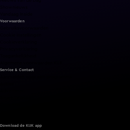
Nieuws van de Dag
Shownieuws
Vandaag Inside
Voorwaarden
Gebruiksvoorwaarden
Cookie instellingen
Cookieverklaring
Privacyverklaring
Toegankelijkheid
Algemene voorwaarden KIJK
Service & Contact
Aanmelden voor een programma
Acties
Adverteren
Smart TV inlog
Over KIJK
Vacatures
Klantenservice
Download de KIJK app