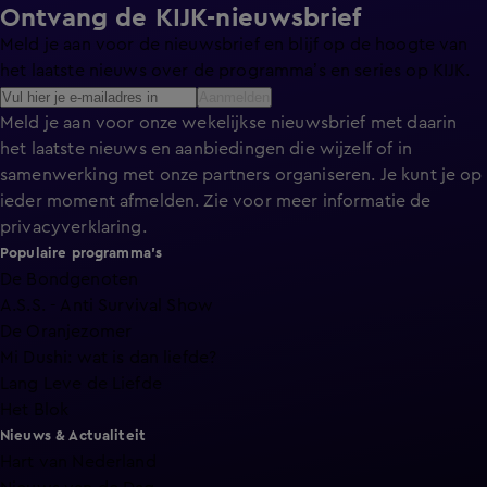
Ontvang de KIJK-nieuwsbrief
Meld je aan voor de nieuwsbrief en blijf op de hoogte van
het laatste nieuws over de programma’s en series op KIJK.
Aanmelden
Meld je aan voor onze wekelijkse nieuwsbrief met daarin
het laatste nieuws en aanbiedingen die wijzelf of in
samenwerking met onze partners organiseren. Je kunt je op
ieder moment afmelden. Zie voor meer informatie de
privacyverklaring
.
Populaire programma's
De Bondgenoten
A.S.S. - Anti Survival Show
De Oranjezomer
Mi Dushi: wat is dan liefde?
Lang Leve de Liefde
Het Blok
Nieuws & Actualiteit
Hart van Nederland