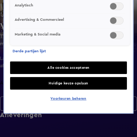
Analytisch
Advertising & Commercieel
Wat eten we?
Marketing & Social media
TV-kok Roberta Pagnier zet elke werkdag een lekkere,
makkelijk te bereiden en gezonde maaltijd op tafel. Ze
maakt bekende klassiekers met een twist.
Derde partijen lijst
Laatste
aflevering
Alle cookies accepteren
Afleveringen
Huidige keuze opslaan
Voorkeuren beheren
Seizoen 5
Afleveringen