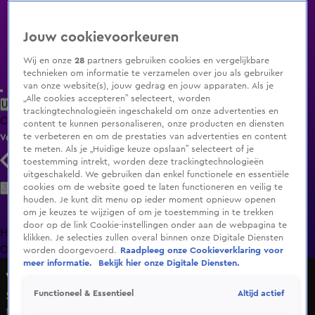
Jouw cookievoorkeuren
Wij en onze
28
partners gebruiken cookies en vergelijkbare
technieken om informatie te verzamelen over jou als gebruiker
van onze website(s), jouw gedrag en jouw apparaten. Als je
„Alle cookies accepteren” selecteert, worden
Uitzending Gemist
Populaire programma's
Zenders
Genres
trackingtechnologieën ingeschakeld om onze advertenties en
Clips
Films
Radio
Smart TV inlog
Shop
content te kunnen personaliseren, onze producten en diensten
te verbeteren en om de prestaties van advertenties en content
Volg KIJK
te meten. Als je „Huidige keuze opslaan” selecteert of je
toestemming intrekt, worden deze trackingtechnologieën
uitgeschakeld. We gebruiken dan enkel functionele en essentiële
Zoeken
cookies om de website goed te laten functioneren en veilig te
houden. Je kunt dit menu op ieder moment opnieuw openen
om je keuzes te wijzigen of om je toestemming in te trekken
door op de link Cookie-instellingen onder aan de webpagina te
Home
Uitzending Gemist
Programma's
De Bondgenoten
De
klikken. Je selecties zullen overal binnen onze Digitale Diensten
Oranjezomer
Livestreams
Shop
worden doorgevoerd.
Raadpleeg onze Cookieverklaring voor
meer informatie.
Bekijk hier onze Digitale Diensten.
Wat een tijd!
Altijd actief
Functioneel & Essentieel
Seizoen 1, aflevering 1
Ma 15 juni, 06:00