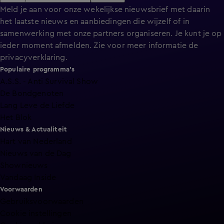
Meld je aan voor onze wekelijkse nieuwsbrief met daarin
het laatste nieuws en aanbiedingen die wijzelf of in
samenwerking met onze partners organiseren. Je kunt je op
ieder moment afmelden. Zie voor meer informatie de
privacyverklaring
.
Populaire programma's
A.S.S. - Anti Survival Show
De Bondgenoten
Lang Leve de Liefde
Het Blok
Nieuws & Actualiteit
Hart van Nederland
Nieuws van de Dag
Shownieuws
Vandaag Inside
Voorwaarden
Gebruiksvoorwaarden
Cookie instellingen