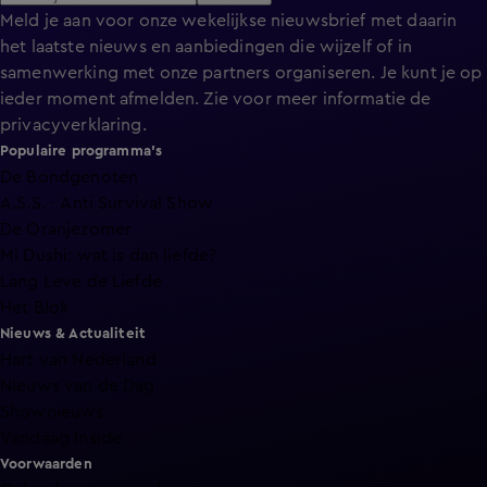
Meld je aan voor onze wekelijkse nieuwsbrief met daarin
het laatste nieuws en aanbiedingen die wijzelf of in
samenwerking met onze partners organiseren. Je kunt je op
ieder moment afmelden. Zie voor meer informatie de
privacyverklaring
.
Populaire programma's
De Bondgenoten
A.S.S. - Anti Survival Show
De Oranjezomer
Mi Dushi: wat is dan liefde?
Lang Leve de Liefde
Het Blok
Nieuws & Actualiteit
Hart van Nederland
Nieuws van de Dag
Shownieuws
Vandaag Inside
Voorwaarden