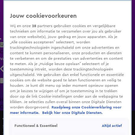
Jouw cookievoorkeuren
Wij en onze
28
partners gebruiken cookies en vergelijkbare
technieken om informatie te verzamelen over jou als gebruiker
van onze website(s), jouw gedrag en jouw apparaten. Als je
„Alle cookies accepteren” selecteert, worden
Uitzending Gemist
Populaire programma's
Zenders
Genres
trackingtechnologieën ingeschakeld om onze advertenties en
Clips
Films
Radio
Smart TV inlog
Shop
content te kunnen personaliseren, onze producten en diensten
te verbeteren en om de prestaties van advertenties en content
Volg KIJK
te meten. Als je „Huidige keuze opslaan” selecteert of je
toestemming intrekt, worden deze trackingtechnologieën
uitgeschakeld. We gebruiken dan enkel functionele en essentiële
Zoeken
cookies om de website goed te laten functioneren en veilig te
houden. Je kunt dit menu op ieder moment opnieuw openen
om je keuzes te wijzigen of om je toestemming in te trekken
door op de link Cookie-instellingen onder aan de webpagina te
Home
Uitzending Gemist
Programma's
De Bondgenoten
De
klikken. Je selecties zullen overal binnen onze Digitale Diensten
Oranjezomer
Livestreams
Shop
worden doorgevoerd.
Raadpleeg onze Cookieverklaring voor
meer informatie.
Bekijk hier onze Digitale Diensten.
vtwonen weer verliefd op je huis
Altijd actief
Functioneel & Essentieel
Seizoen 18, aflevering 7
2 apr 2023, 18:59