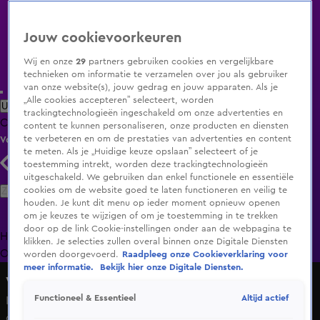
Jouw cookievoorkeuren
Wij en onze
29
partners gebruiken cookies en vergelijkbare
technieken om informatie te verzamelen over jou als gebruiker
van onze website(s), jouw gedrag en jouw apparaten. Als je
„Alle cookies accepteren” selecteert, worden
Uitzending Gemist
Populaire programma's
Zenders
Genres
trackingtechnologieën ingeschakeld om onze advertenties en
Clips
Films
Radio
Smart TV inlog
Shop
content te kunnen personaliseren, onze producten en diensten
te verbeteren en om de prestaties van advertenties en content
Volg KIJK
te meten. Als je „Huidige keuze opslaan” selecteert of je
toestemming intrekt, worden deze trackingtechnologieën
uitgeschakeld. We gebruiken dan enkel functionele en essentiële
Zoeken
cookies om de website goed te laten functioneren en veilig te
houden. Je kunt dit menu op ieder moment opnieuw openen
om je keuzes te wijzigen of om je toestemming in te trekken
door op de link Cookie-instellingen onder aan de webpagina te
Home
Uitzending Gemist
Programma's
De Bondgenoten
De
klikken. Je selecties zullen overal binnen onze Digitale Diensten
Oranjezomer
Livestreams
Shop
worden doorgevoerd.
Raadpleeg onze Cookieverklaring voor
meer informatie.
Bekijk hier onze Digitale Diensten.
Voetbal Vriendschappelijke wedstrijd
Altijd actief
Functioneel & Essentieel
KANS: Luuk de Jong krijgt een goede kans om de score te
openen