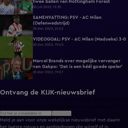
twee ballen van Nottingham Forest
30 juli 2023, 19:35
SAMENVATTING: PSV - AC Milan
2:10
(Oefenwedstrijd)
30 dec 2022, 21:22
VIDEOGOAL: PSV - AC Milan (Madueke) 3-0
1:26
30 dec 2022, 19:40
Marcel Brands over mogelijke vervanger
3:58
van Gakpo: 'Dat is een héél goede speler'
30 dec 2022, 19:27
Ontvang de KIJK-nieuwsbrief
Meld je aan voor de nieuwsbrief en blijf op de hoogte van
het laatste nieuws over de programma’s en series op KIJK.
Aanmelden
Meld je aan voor onze wekelijkse nieuwsbrief met daarin
het laatste nieuws en aanbiedingen die wijzelf of in