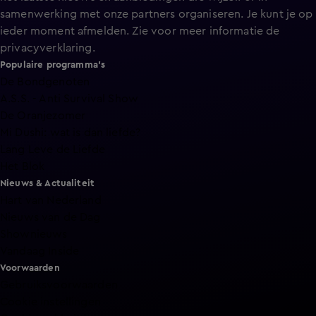
samenwerking met onze partners organiseren. Je kunt je op
ieder moment afmelden. Zie voor meer informatie de
privacyverklaring
.
Populaire programma's
De Bondgenoten
A.S.S. - Anti Survival Show
De Oranjezomer
Mi Dushi: wat is dan liefde?
Lang Leve de Liefde
Het Blok
Nieuws & Actualiteit
Hart van Nederland
Nieuws van de Dag
Shownieuws
Vandaag Inside
Voorwaarden
Gebruiksvoorwaarden
Cookie instellingen