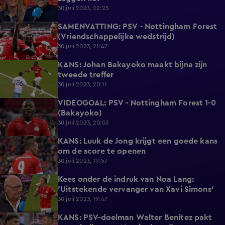
30 juli 2023, 22:25
SAMENVATTING: PSV - Nottingham Forest
2:05
(Vriendschappelijke wedstrijd)
30 juli 2023, 21:47
KANS: Johan Bakayoko maakt bijna zijn
1:04
tweede treffer
30 juli 2023, 20:11
VIDEOGOAL: PSV - Nottingham Forest 1-0
1:20
(Bakayoko)
30 juli 2023, 20:03
KANS: Luuk de Jong krijgt een goede kans
0:22
om de score te openen
30 juli 2023, 19:57
Kees onder de indruk van Noa Lang:
2:09
'Uitstekende vervanger van Xavi Simons'
30 juli 2023, 19:47
KANS: PSV-doelman Walter Benítez pakt
1:04