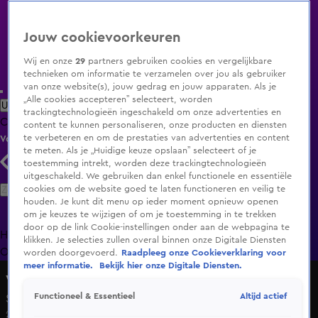
Jouw cookievoorkeuren
Wij en onze
29
partners gebruiken cookies en vergelijkbare
technieken om informatie te verzamelen over jou als gebruiker
van onze website(s), jouw gedrag en jouw apparaten. Als je
„Alle cookies accepteren” selecteert, worden
Uitzending Gemist
Populaire programma's
Zenders
Genres
trackingtechnologieën ingeschakeld om onze advertenties en
Clips
Films
Radio
Smart TV inlog
Shop
content te kunnen personaliseren, onze producten en diensten
te verbeteren en om de prestaties van advertenties en content
Volg KIJK
te meten. Als je „Huidige keuze opslaan” selecteert of je
toestemming intrekt, worden deze trackingtechnologieën
uitgeschakeld. We gebruiken dan enkel functionele en essentiële
Zoeken
cookies om de website goed te laten functioneren en veilig te
houden. Je kunt dit menu op ieder moment opnieuw openen
om je keuzes te wijzigen of om je toestemming in te trekken
door op de link Cookie-instellingen onder aan de webpagina te
Home
Uitzending Gemist
Programma's
De Bondgenoten
De
klikken. Je selecties zullen overal binnen onze Digitale Diensten
Oranjezomer
Livestreams
Shop
worden doorgevoerd.
Raadpleeg onze Cookieverklaring voor
meer informatie.
Bekijk hier onze Digitale Diensten.
Vier is te veel
Altijd actief
Functioneel & Essentieel
Seizoen 1, aflevering 1
29 mei 2022, 20:30