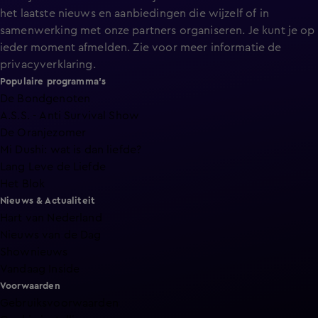
het laatste nieuws en aanbiedingen die wijzelf of in
samenwerking met onze partners organiseren. Je kunt je op
ieder moment afmelden. Zie voor meer informatie de
privacyverklaring
.
Populaire programma's
De Bondgenoten
A.S.S. - Anti Survival Show
De Oranjezomer
Mi Dushi: wat is dan liefde?
Lang Leve de Liefde
Het Blok
Nieuws & Actualiteit
Hart van Nederland
Nieuws van de Dag
Shownieuws
Vandaag Inside
Voorwaarden
Gebruiksvoorwaarden