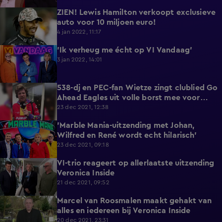
ZIEN! Lewis Hamilton verkoopt exclusieve
1:17
auto voor 10 miljoen euro!
4 jan 2022, 11:17
'Ik verheug me écht op VI Vandaag'
0:58
3 jan 2022, 14:01
538-dj en PEC-fan Wietze zingt clublied Go
5:19
Ahead Eagles uit volle borst mee voor
goede doel
23 dec 2021, 12:38
'Marble Mania-uitzending met Johan,
1:18
Wilfred en René wordt echt hilarisch'
23 dec 2021, 09:18
VI-trio reageert op allerlaatste uitzending
1:46
Veronica Inside
21 dec 2021, 09:52
Marcel van Roosmalen maakt gehakt van
3:50
alles en iedereen bij Veronica Inside
20 dec 2021, 23:31