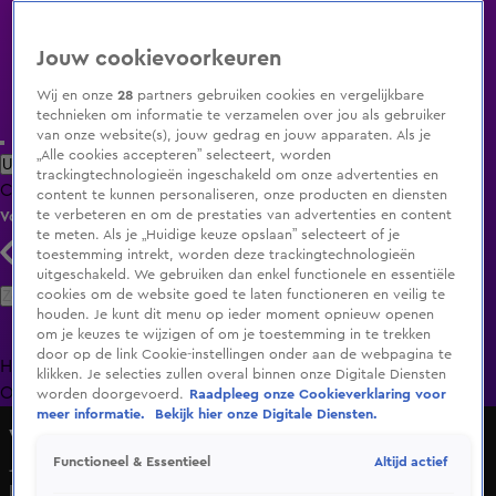
Jouw cookievoorkeuren
Wij en onze
28
partners gebruiken cookies en vergelijkbare
technieken om informatie te verzamelen over jou als gebruiker
van onze website(s), jouw gedrag en jouw apparaten. Als je
„Alle cookies accepteren” selecteert, worden
Uitzending Gemist
Populaire programma's
Zenders
Genres
trackingtechnologieën ingeschakeld om onze advertenties en
Clips
Films
Radio
Smart TV inlog
Shop
content te kunnen personaliseren, onze producten en diensten
te verbeteren en om de prestaties van advertenties en content
Volg KIJK
te meten. Als je „Huidige keuze opslaan” selecteert of je
toestemming intrekt, worden deze trackingtechnologieën
uitgeschakeld. We gebruiken dan enkel functionele en essentiële
Zoeken
cookies om de website goed te laten functioneren en veilig te
houden. Je kunt dit menu op ieder moment opnieuw openen
om je keuzes te wijzigen of om je toestemming in te trekken
door op de link Cookie-instellingen onder aan de webpagina te
Home
Uitzending Gemist
Programma's
De Bondgenoten
De
klikken. Je selecties zullen overal binnen onze Digitale Diensten
Oranjezomer
Livestreams
Shop
worden doorgevoerd.
Raadpleeg onze Cookieverklaring voor
meer informatie.
Bekijk hier onze Digitale Diensten.
Veronica Inside
Altijd actief
Functioneel & Essentieel
Johan snapt andere F1-route van Viaplay: 'Het is nu een
kermis geworden'