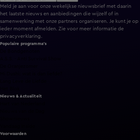
Meld je aan voor onze wekelijkse nieuwsbrief met daarin
het laatste nieuws en aanbiedingen die wijzelf of in
samenwerking met onze partners organiseren. Je kunt je op
ieder moment afmelden. Zie voor meer informatie de
privacyverklaring
.
Populaire programma's
De Bondgenoten
A.S.S. - Anti Survival Show
De Oranjezomer
Mi Dushi: wat is dan liefde?
Lang Leve de Liefde
Het Blok
Nieuws & Actualiteit
Hart van Nederland
Nieuws van de Dag
Shownieuws
Vandaag Inside
Voorwaarden