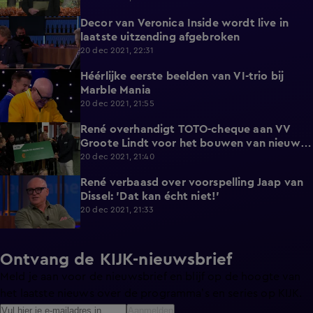
Decor van Veronica Inside wordt live in
3:07
laatste uitzending afgebroken
20 dec 2021, 22:31
Héérlijke eerste beelden van VI-trio bij
2:02
Marble Mania
20 dec 2021, 21:55
René overhandigt TOTO-cheque aan VV
2:08
Groote Lindt voor het bouwen van nieuwe
kleedkamers
20 dec 2021, 21:40
René verbaasd over voorspelling Jaap van
5:15
Dissel: 'Dat kan écht niet!'
20 dec 2021, 21:33
Ontvang de KIJK-nieuwsbrief
Meld je aan voor de nieuwsbrief en blijf op de hoogte van
het laatste nieuws over de programma’s en series op KIJK.
Aanmelden