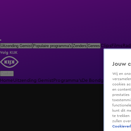
Clips
Films
Rad
Uitzending Gemist
Populaire programma's
Zenders
Genres
Volg KIJK
Jouw c
Zoeken
Wij en on
verzamelen
Home
Uitzending Gemist
Programma's
De Bondgenoten
De O
cookies ac
en content
prestaties
toestemmin
functionel
kunt dit m
te trekken
zullen ove
Cookieverk