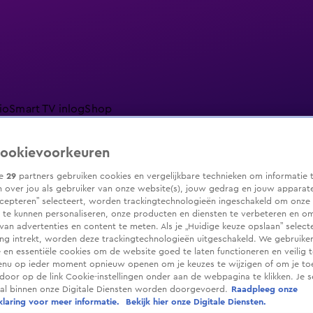
io
Smart TV inlog
Shop
ookievoorkeuren
ze
29
partners gebruiken cookies en vergelijkbare technieken om informatie 
 over jou als gebruiker van onze website(s), jouw gedrag en jouw apparaten.
ranjezomer
Livestreams
Shop
cepteren” selecteert, worden trackingtechnologieën ingeschakeld om onze 
 te kunnen personaliseren, onze producten en diensten te verbeteren en o
 van advertenties en content te meten. Als je „Huidige keuze opslaan” selecte
g intrekt, worden deze trackingtechnologieën uitgeschakeld. We gebruike
e en essentiële cookies om de website goed te laten functioneren en veilig 
enu op ieder moment opnieuw openen om je keuzes te wijzigen of om je t
 door op de link Cookie-instellingen onder aan de webpagina te klikken. Je s
ral binnen onze Digitale Diensten worden doorgevoerd.
Raadpleeg onze
laring voor meer informatie.
Bekijk hier onze Digitale Diensten.