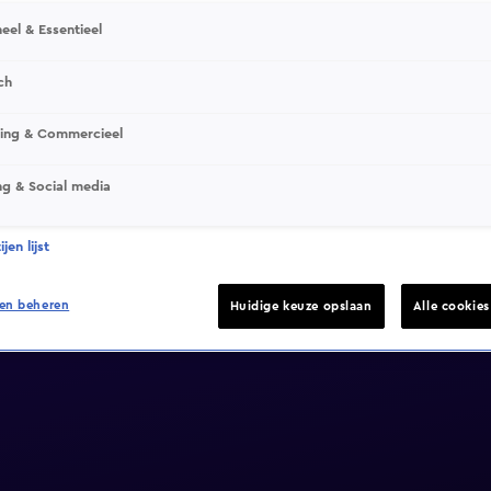
eel & Essentieel
ch
sing & Commercieel
ng & Social media
jen lijst
en beheren
Huidige keuze opslaan
Alle cookie