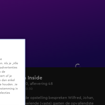
te
 Als je „Alle
advertenties
m de
ert of je
Veronica Inside
n dan enkel
Seizoen 2020, aflevering 48
te houden. Je
12 mrt 2021, 20:30
oestemming in
electies
In de bekende opstelling bespreken Wilfred, Johan,
René en wisselende (vaste) gasten de opvallendste