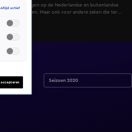
ontwikkelingen op de Nederlandse en buitenlandse
Altijd actief
voetbalvelden. Maar ook voor andere zaken die ter
sprake komen mag de kijker een uitgesproken analyse
verwachten, met hier en daar een knipoog en altijd
met een sausje van voetbalhumor overgoten.&#xA;
Seizoen 2020
s accepteren