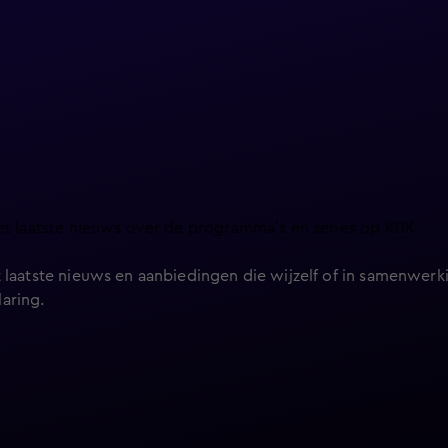
et laatste nieuws over de programma’s en series op KIJK.
 laatste nieuws en aanbiedingen die wijzelf of in samenwerki
laring
.