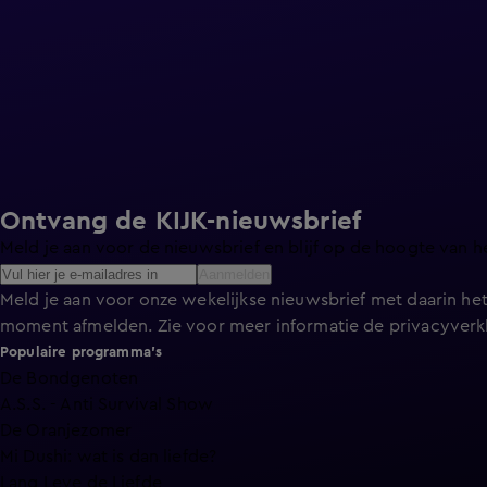
Ontvang de KIJK-nieuwsbrief
Meld je aan voor de nieuwsbrief en blijf op de hoogte van h
Aanmelden
Meld je aan voor onze wekelijkse nieuwsbrief met daarin het
moment afmelden. Zie voor meer informatie de
privacyverk
Populaire programma's
De Bondgenoten
A.S.S. - Anti Survival Show
De Oranjezomer
Mi Dushi: wat is dan liefde?
Lang Leve de Liefde