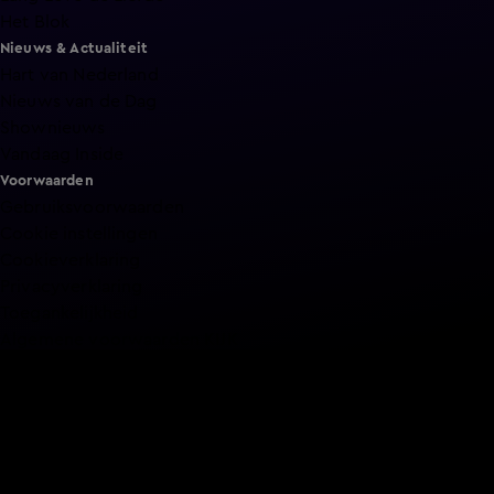
Het Blok
Nieuws & Actualiteit
Hart van Nederland
Nieuws van de Dag
Shownieuws
Vandaag Inside
Voorwaarden
Gebruiksvoorwaarden
Cookie instellingen
Cookieverklaring
Privacyverklaring
Toegankelijkheid
Algemene voorwaarden KIJK
Service & Contact
Aanmelden voor een programma
Acties
Adverteren
Smart TV inlog