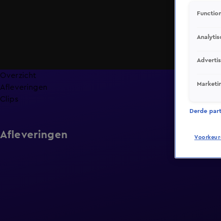
Function
Analytis
Adverti
Overzicht
Marketi
Afleveringen
Clips
Derde parti
Afleveringen
Voorkeur