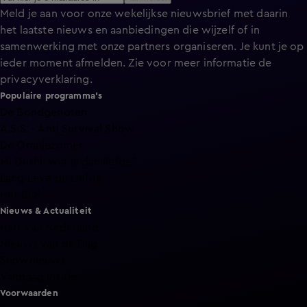
Meld je aan voor onze wekelijkse nieuwsbrief met daarin
het laatste nieuws en aanbiedingen die wijzelf of in
samenwerking met onze partners organiseren. Je kunt je op
ieder moment afmelden. Zie voor meer informatie de
privacyverklaring
.
Populaire programma's
De Bondgenoten
A.S.S. - Anti Survival Show
De Oranjezomer
Mi Dushi: wat is dan liefde?
Lang Leve de Liefde
Het Blok
Nieuws & Actualiteit
Hart van Nederland
Nieuws van de Dag
Shownieuws
Vandaag Inside
Voorwaarden