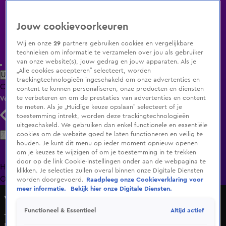
Jouw cookievoorkeuren
Wij en onze
29
partners gebruiken cookies en vergelijkbare
technieken om informatie te verzamelen over jou als gebruiker
van onze website(s), jouw gedrag en jouw apparaten. Als je
„Alle cookies accepteren” selecteert, worden
Uitzending Gemist
Populaire programma's
Zenders
Genres
trackingtechnologieën ingeschakeld om onze advertenties en
Clips
Films
Radio
Smart TV inlog
Shop
content te kunnen personaliseren, onze producten en diensten
te verbeteren en om de prestaties van advertenties en content
Volg KIJK
te meten. Als je „Huidige keuze opslaan” selecteert of je
toestemming intrekt, worden deze trackingtechnologieën
uitgeschakeld. We gebruiken dan enkel functionele en essentiële
Zoeken
cookies om de website goed te laten functioneren en veilig te
houden. Je kunt dit menu op ieder moment opnieuw openen
om je keuzes te wijzigen of om je toestemming in te trekken
door op de link Cookie-instellingen onder aan de webpagina te
Home
Uitzending Gemist
Programma's
De Bondgenoten
De
klikken. Je selecties zullen overal binnen onze Digitale Diensten
Oranjezomer
Livestreams
Shop
worden doorgevoerd.
Raadpleeg onze Cookieverklaring voor
meer informatie.
Bekijk hier onze Digitale Diensten.
Veronica Inside
Altijd actief
Functioneel & Essentieel
Johan typeert Henk de Jong na monsterverlies: 'Een
padvinder!'