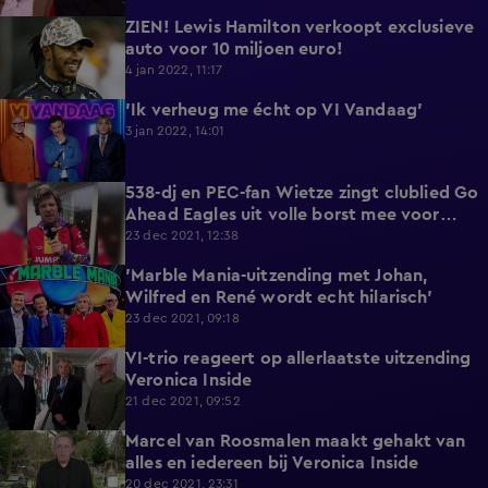
ZIEN! Lewis Hamilton verkoopt exclusieve
1:17
auto voor 10 miljoen euro!
4 jan 2022, 11:17
'Ik verheug me écht op VI Vandaag'
0:58
3 jan 2022, 14:01
538-dj en PEC-fan Wietze zingt clublied Go
5:19
Ahead Eagles uit volle borst mee voor
goede doel
23 dec 2021, 12:38
'Marble Mania-uitzending met Johan,
1:18
Wilfred en René wordt echt hilarisch'
23 dec 2021, 09:18
VI-trio reageert op allerlaatste uitzending
1:46
Veronica Inside
21 dec 2021, 09:52
Marcel van Roosmalen maakt gehakt van
3:50
alles en iedereen bij Veronica Inside
20 dec 2021, 23:31