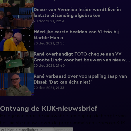
Decor van Veronica Inside wordt live in
3:07
laatste uitzending afgebroken
20 dec 2021, 22:31
Héérlijke eerste beelden van VI-trio bij
2:02
Marble Mania
20 dec 2021, 21:55
René overhandigt TOTO-cheque aan VV
2:08
Groote Lindt voor het bouwen van nieuwe
kleedkamers
20 dec 2021, 21:40
René verbaasd over voorspelling Jaap van
5:15
Dissel: 'Dat kan écht niet!'
20 dec 2021, 21:33
Ontvang de KIJK-nieuwsbrief
Meld je aan voor de nieuwsbrief en blijf op de hoogte van
het laatste nieuws over de programma’s en series op KIJK.
Aanmelden