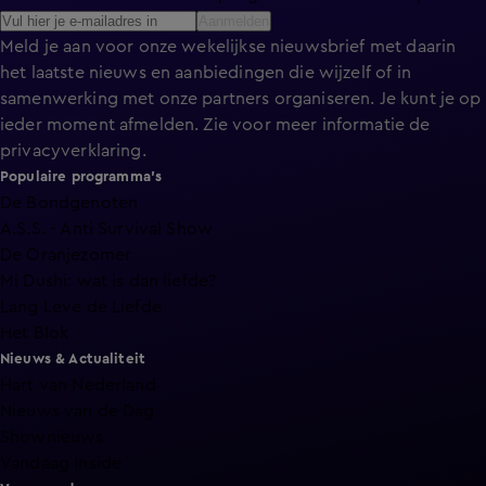
Aanmelden
Meld je aan voor onze wekelijkse nieuwsbrief met daarin
het laatste nieuws en aanbiedingen die wijzelf of in
samenwerking met onze partners organiseren. Je kunt je op
ieder moment afmelden. Zie voor meer informatie de
privacyverklaring
.
Populaire programma's
De Bondgenoten
A.S.S. - Anti Survival Show
De Oranjezomer
Mi Dushi: wat is dan liefde?
Lang Leve de Liefde
Het Blok
Nieuws & Actualiteit
Hart van Nederland
Nieuws van de Dag
Shownieuws
Vandaag Inside