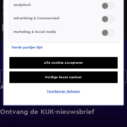
Analytisch
In de bekende opstelling bespreken Wilfred, Johan, René
en wisselende (vaste) gasten de opvallendste
Advertising & Commercieel
ontwikkelingen op de Nederlandse en buitenlandse
voetbalvelden. Maar ook voor andere zaken die ter sprake
Marketing & Social media
komen mag de kijker een uitgesproken analyse
verwachten, met hier en daar een knipoog en altijd met
Overzicht
Derde partijen lijst
een sausje van voetbalhumor overgoten.&#xA;
Afleveringen
Clips
Alle cookies accepteren
Seizoen 2020
Huidige keuze opslaan
Afleveringen
Voorkeuren beheren
Ontvang de KIJK-nieuwsbrief
Meld je aan voor de nieuwsbrief en blijf op de hoogte van
het laatste nieuws over de programma’s en series op KIJK.