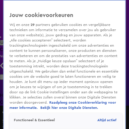
Jouw cookievoorkeuren
Wij en onze
29
partners gebruiken cookies en vergelijkbare
technieken om informatie te verzamelen over jou als gebruiker
van onze website(s), jouw gedrag en jouw apparaten. Als je
„Alle cookies accepteren” selecteert, worden
Uitzending Gemist
Populaire programma's
Zenders
Genres
trackingtechnologieën ingeschakeld om onze advertenties en
Clips
Films
Radio
Smart TV inlog
Shop
content te kunnen personaliseren, onze producten en diensten
te verbeteren en om de prestaties van advertenties en content
Volg KIJK
te meten. Als je „Huidige keuze opslaan” selecteert of je
toestemming intrekt, worden deze trackingtechnologieën
uitgeschakeld. We gebruiken dan enkel functionele en essentiële
Zoeken
cookies om de website goed te laten functioneren en veilig te
houden. Je kunt dit menu op ieder moment opnieuw openen
om je keuzes te wijzigen of om je toestemming in te trekken
door op de link Cookie-instellingen onder aan de webpagina te
Home
Uitzending Gemist
Programma's
De Bondgenoten
De
klikken. Je selecties zullen overal binnen onze Digitale Diensten
Oranjezomer
Livestreams
Shop
worden doorgevoerd.
Raadpleeg onze Cookieverklaring voor
meer informatie.
Bekijk hier onze Digitale Diensten.
Veronica Inside
Altijd actief
Functioneel & Essentieel
Seizoen 2020, aflevering 45
1 mrt 2021, 20:30