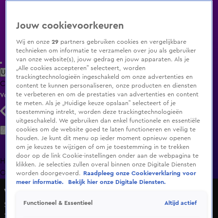
Jouw cookievoorkeuren
Wij en onze
29
partners gebruiken cookies en vergelijkbare
technieken om informatie te verzamelen over jou als gebruiker
van onze website(s), jouw gedrag en jouw apparaten. Als je
„Alle cookies accepteren” selecteert, worden
Uitzending Gemist
Populaire programma's
Zenders
Genres
trackingtechnologieën ingeschakeld om onze advertenties en
Clips
Films
Radio
Smart TV inlog
Shop
content te kunnen personaliseren, onze producten en diensten
te verbeteren en om de prestaties van advertenties en content
Volg KIJK
te meten. Als je „Huidige keuze opslaan” selecteert of je
toestemming intrekt, worden deze trackingtechnologieën
uitgeschakeld. We gebruiken dan enkel functionele en essentiële
Zoeken
cookies om de website goed te laten functioneren en veilig te
houden. Je kunt dit menu op ieder moment opnieuw openen
om je keuzes te wijzigen of om je toestemming in te trekken
door op de link Cookie-instellingen onder aan de webpagina te
Home
Uitzending Gemist
Programma's
De Bondgenoten
De
klikken. Je selecties zullen overal binnen onze Digitale Diensten
Oranjezomer
Livestreams
Shop
worden doorgevoerd.
Raadpleeg onze Cookieverklaring voor
meer informatie.
Bekijk hier onze Digitale Diensten.
Veronica Inside
Altijd actief
Functioneel & Essentieel
Seizoen 2020, aflevering 38
5 feb 2021, 20:30