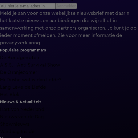
Aanmelden
Meld je aan voor onze wekelijkse nieuwsbrief met daarin
het laatste nieuws en aanbiedingen die wijzelf of in
samenwerking met onze partners organiseren. Je kunt je op
ieder moment afmelden. Zie voor meer informatie de
privacyverklaring
.
Populaire programma's
De Bondgenoten
A.S.S. - Anti Survival Show
De Oranjezomer
Mi Dushi: wat is dan liefde?
Lang Leve de Liefde
Het Blok
Nieuws & Actualiteit
Hart van Nederland
Nieuws van de Dag
Shownieuws
Vandaag Inside