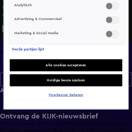
Analytisch
In de bekende opstelling bespreken Wilfred, Johan, René
en wisselende (vaste) gasten de opvallendste
Advertising & Commercieel
ontwikkelingen op de Nederlandse en buitenlandse
voetbalvelden. Maar ook voor andere zaken die ter sprake
Marketing & Social media
komen mag de kijker een uitgesproken analyse
verwachten, met hier en daar een knipoog en altijd met
Overzicht
Derde partijen lijst
een sausje van voetbalhumor overgoten.&#xA;
Afleveringen
Clips
Alle cookies accepteren
Seizoen 2020
Huidige keuze opslaan
Afleveringen
Voorkeuren beheren
Ontvang de KIJK-nieuwsbrief
Meld je aan voor de nieuwsbrief en blijf op de hoogte van
het laatste nieuws over de programma’s en series op KIJK.