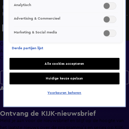
Analytisch
Bekijk aflevering 24 van Veronica Inside uit seizoen 2021
hier. Deze aflevering is uitgezonden op 12 november, 20:30
Advertising & Commercieel
uur bij Veronica. Veronica Inside is een Amusement
programma
Marketing & Social media
Overzicht
Derde partijen lijst
Afleveringen
Clips
Alle cookies accepteren
Seizoen 2021
Huidige keuze opslaan
Afleveringen
Voorkeuren beheren
Ontvang de KIJK-nieuwsbrief
Meld je aan voor de nieuwsbrief en blijf op de hoogte van
het laatste nieuws over de programma’s en series op KIJK.