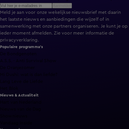
Aanmelden
Meld je aan voor onze wekelijkse nieuwsbrief met daarin
het laatste nieuws en aanbiedingen die wijzelf of in
samenwerking met onze partners organiseren. Je kunt je op
ieder moment afmelden. Zie voor meer informatie de
privacyverklaring
.
Populaire programma's
De Bondgenoten
A.S.S. - Anti Survival Show
De Oranjezomer
Mi Dushi: wat is dan liefde?
Lang Leve de Liefde
Het Blok
Nieuws & Actualiteit
Hart van Nederland
Nieuws van de Dag
Shownieuws
Vandaag Inside