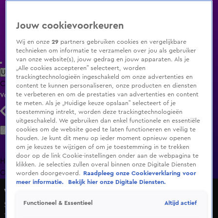
Jouw cookievoorkeuren
Wij en onze
29
partners gebruiken cookies en vergelijkbare
technieken om informatie te verzamelen over jou als gebruiker
van onze website(s), jouw gedrag en jouw apparaten. Als je
„Alle cookies accepteren” selecteert, worden
Uitzending Gemist
Populaire programma's
Zenders
Genres
trackingtechnologieën ingeschakeld om onze advertenties en
Clips
Films
Radio
Smart TV inlog
Shop
content te kunnen personaliseren, onze producten en diensten
te verbeteren en om de prestaties van advertenties en content
Volg KIJK
te meten. Als je „Huidige keuze opslaan” selecteert of je
toestemming intrekt, worden deze trackingtechnologieën
uitgeschakeld. We gebruiken dan enkel functionele en essentiële
Zoeken
cookies om de website goed te laten functioneren en veilig te
houden. Je kunt dit menu op ieder moment opnieuw openen
om je keuzes te wijzigen of om je toestemming in te trekken
door op de link Cookie-instellingen onder aan de webpagina te
Home
Uitzending Gemist
Programma's
De Bondgenoten
De
klikken. Je selecties zullen overal binnen onze Digitale Diensten
Oranjezomer
Livestreams
Shop
worden doorgevoerd.
Raadpleeg onze Cookieverklaring voor
meer informatie.
Bekijk hier onze Digitale Diensten.
Veronica Inside
Altijd actief
Functioneel & Essentieel
Seizoen 2021, aflevering 24
12 nov 2021, 20:30