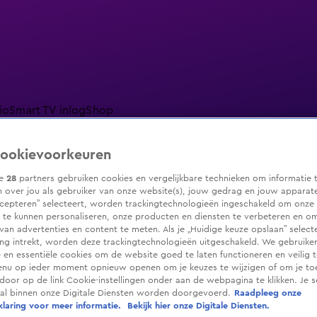
io
Smart TV inlog
Shop
ookievoorkeuren
ze
28
partners gebruiken cookies en vergelijkbare technieken om informatie 
 over jou als gebruiker van onze website(s), jouw gedrag en jouw apparaten.
ranjezomer
Livestreams
Shop
cepteren” selecteert, worden trackingtechnologieën ingeschakeld om onze 
 te kunnen personaliseren, onze producten en diensten te verbeteren en o
 van advertenties en content te meten. Als je „Huidige keuze opslaan” selecte
g intrekt, worden deze trackingtechnologieën uitgeschakeld. We gebruike
e en essentiële cookies om de website goed te laten functioneren en veilig 
enu op ieder moment opnieuw openen om je keuzes te wijzigen of om je t
 door op de link Cookie-instellingen onder aan de webpagina te klikken. Je s
ral binnen onze Digitale Diensten worden doorgevoerd.
Raadpleeg onze
laring voor meer informatie.
Bekijk hier onze Digitale Diensten.