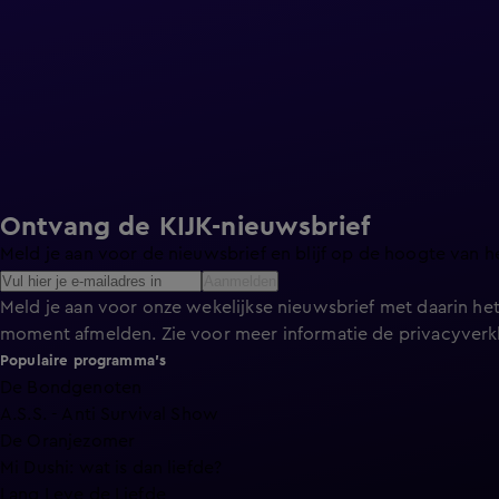
Ontvang de KIJK-nieuwsbrief
Meld je aan voor de nieuwsbrief en blijf op de hoogte van h
Aanmelden
Meld je aan voor onze wekelijkse nieuwsbrief met daarin het
moment afmelden. Zie voor meer informatie de
privacyverk
Populaire programma's
De Bondgenoten
A.S.S. - Anti Survival Show
De Oranjezomer
Mi Dushi: wat is dan liefde?
Lang Leve de Liefde