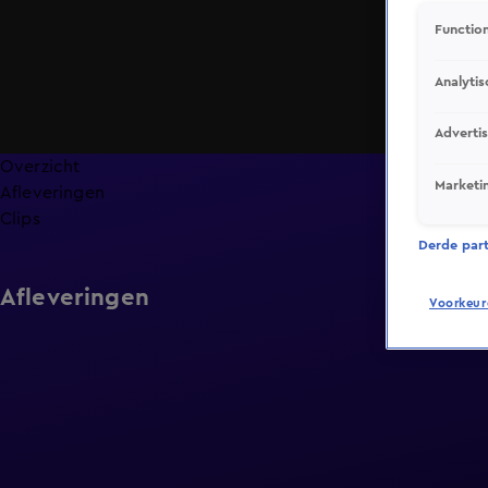
Function
Analytis
Adverti
Overzicht
Marketi
Afleveringen
Clips
Derde parti
Afleveringen
Voorkeur