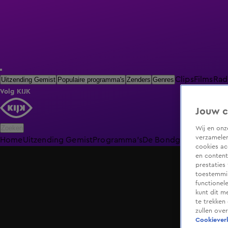
Clips
Films
Rad
Uitzending Gemist
Populaire programma's
Zenders
Genres
Volg KIJK
Jouw c
Zoeken
Wij en on
verzamelen
Home
Uitzending Gemist
Programma's
De Bondgenoten
De O
cookies ac
en content
prestaties
toestemmin
functionel
kunt dit m
te trekken
zullen ove
Cookieverk