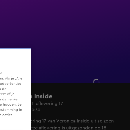
te
 Als je „Alle
advertenties
m de
ert of je
Veronica Inside
n dan enkel
Seizoen 2021, aflevering 17
te houden. Je
18 okt 2021, 20:30
oestemming in
electies
Bekijk aflevering 17 van Veronica Inside uit seizoen
2021 hier. Deze aflevering is uitgezonden op 18