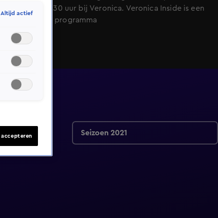
oktober, 20:30 uur bij Veronica. Veronica Inside is een
Altijd actief
Amusement programma
Seizoen 2021
s accepteren