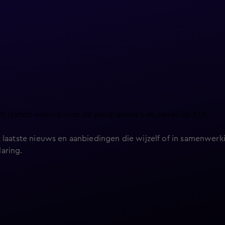
et laatste nieuws over de programma’s en series op KIJK.
 laatste nieuws en aanbiedingen die wijzelf of in samenwerki
laring
.