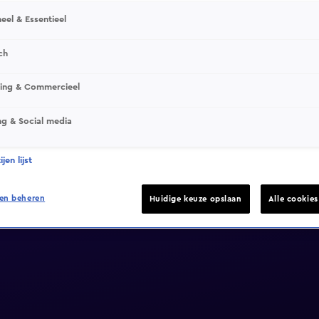
eel & Essentieel
ch
sing & Commercieel
ng & Social media
jen lijst
en beheren
Huidige keuze opslaan
Alle cookie