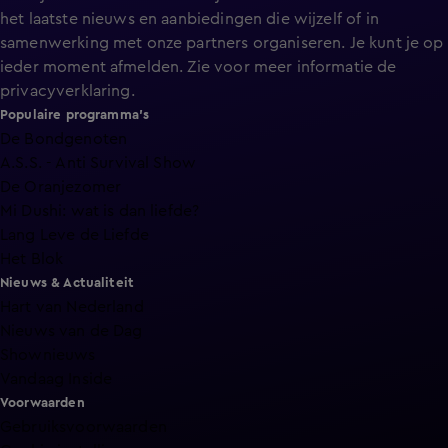
het laatste nieuws en aanbiedingen die wijzelf of in
samenwerking met onze partners organiseren. Je kunt je op
ieder moment afmelden. Zie voor meer informatie de
privacyverklaring
.
Populaire programma's
De Bondgenoten
A.S.S. - Anti Survival Show
De Oranjezomer
Mi Dushi: wat is dan liefde?
Lang Leve de Liefde
Het Blok
Nieuws & Actualiteit
Hart van Nederland
Nieuws van de Dag
Shownieuws
Vandaag Inside
Voorwaarden
Gebruiksvoorwaarden