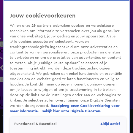
Jouw cookievoorkeuren
Wij en onze
29
partners gebruiken cookies en vergelijkbare
technieken om informatie te verzamelen over jou als gebruiker
van onze website(s), jouw gedrag en jouw apparaten. Als je
„Alle cookies accepteren” selecteert, worden
Uitzending Gemist
Populaire programma's
Zenders
Genres
trackingtechnologieën ingeschakeld om onze advertenties en
Clips
Films
Radio
Smart TV inlog
Shop
content te kunnen personaliseren, onze producten en diensten
te verbeteren en om de prestaties van advertenties en content
Volg KIJK
te meten. Als je „Huidige keuze opslaan” selecteert of je
toestemming intrekt, worden deze trackingtechnologieën
uitgeschakeld. We gebruiken dan enkel functionele en essentiële
Zoeken
cookies om de website goed te laten functioneren en veilig te
houden. Je kunt dit menu op ieder moment opnieuw openen
om je keuzes te wijzigen of om je toestemming in te trekken
door op de link Cookie-instellingen onder aan de webpagina te
Home
Uitzending Gemist
Programma's
De Bondgenoten
De
klikken. Je selecties zullen overal binnen onze Digitale Diensten
Oranjezomer
Livestreams
Shop
worden doorgevoerd.
Raadpleeg onze Cookieverklaring voor
meer informatie.
Bekijk hier onze Digitale Diensten.
Verborgen Gebreken
Altijd actief
Functioneel & Essentieel
Seizoen 3, aflevering 6
5 mrt 2016, 22:30