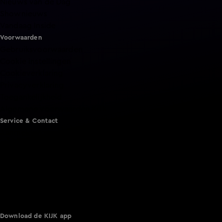
Nieuws van de Dag
Shownieuws
Vandaag Inside
Voorwaarden
Gebruiksvoorwaarden
Cookie instellingen
Cookieverklaring
Privacyverklaring
Toegankelijkheid
Algemene voorwaarden KIJK
Service & Contact
Aanmelden voor een programma
Acties
Adverteren
Smart TV inlog
Over KIJK
Vacatures
Klantenservice
Download de KIJK app