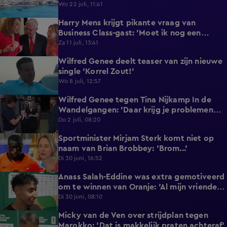
reageert met statement'
Wo 22 juli, 11:41
Harry Mens krijgt pikante vraag van
0:17
Business Class-gast: 'Moet ik nog een
knoopje losdoen?'
Za 11 juli, 13:41
Wilfred Genee deelt teaser van zijn nieuwe
0:37
single 'Korrel Zout!'
Wo 8 juli, 12:57
Wilfred Genee tegen Tina Nijkamp In de
6:55
Wandelgangen: 'Daar krijg je problemen
mee!'
Do 2 juli, 08:20
Sportminister Mirjam Sterk komt niet op
1:18
naam van Brian Brobbey: 'Brom...'
Di 30 juni, 16:52
Anass Salah-Eddine was extra gemotiveerd
3:02
om te winnen van Oranje: 'Al mijn vrienden
zijn Nederlands!'
Di 30 juni, 08:10
Micky van de Ven over strijdplan tegen
1:44
Marokko: 'Dat is makkelijk praten achteraf'