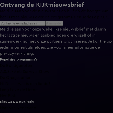
Ontvang de KIJK-nieuwsbrief
Meld je aan voor de nieuwsbrief en blijf op de hoogte van
het laatste nieuws over de programma’s en series op KIJK.
Aanmelden
Meld je aan voor onze wekelijkse nieuwsbrief met daarin
het laatste nieuws en aanbiedingen die wijzelf of in
samenwerking met onze partners organiseren. Je kunt je op
ieder moment afmelden. Zie voor meer informatie de
privacyverklaring
.
Populaire programma's
De Bondgenoten
A.S.S. - Anti Survival Show
De Oranjezomer
Mi Dushi: wat is dan liefde?
Lang Leve de Liefde
Het Blok
Nieuws & Actualiteit
Hart van Nederland