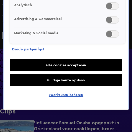
Analytisch
17 mrt 2025, 21:40
Johan Derksen reageert bij Vandaag Inside op het
Advertising & Commercieel
overlijden van Rob de Nijs. De zanger leed al jaren aan de
ziekte van Parkinson.
Marketing & Social media
Derde partijen lijst
Overzicht
Afleveringen
Alle cookies accepteren
Clips
In de wandelgangen
Compilaties
Huidige keuze opslaan
Anderen keken ook
Info
Voorkeuren beheren
Clips
'Influencer Samuel Onuha opgepakt in
1:00
Griekenland voor naaktlopen, broer