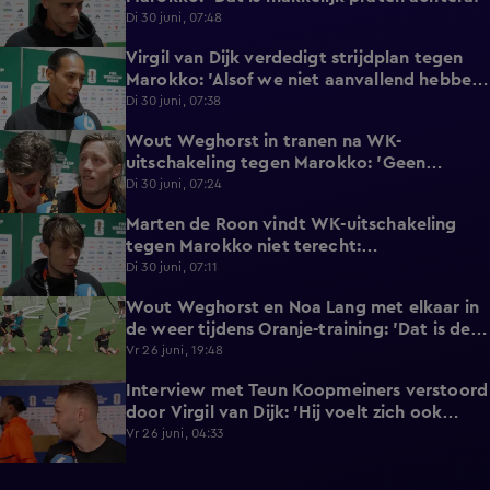
Di 30 juni, 07:48
Virgil van Dijk verdedigt strijdplan tegen
2:35
Marokko: 'Alsof we niet aanvallend hebben
gedacht?'
Di 30 juni, 07:38
Wout Weghorst in tranen na WK-
3:49
uitschakeling tegen Marokko: 'Geen
moment rekening mee gehouden'
Di 30 juni, 07:24
Marten de Roon vindt WK-uitschakeling
3:26
tegen Marokko niet terecht:
'Gelijkwaardige pot'
Di 30 juni, 07:11
Wout Weghorst en Noa Lang met elkaar in
2:58
de weer tijdens Oranje-training: 'Dat is de
tweede keer!'
Vr 26 juni, 19:48
Interview met Teun Koopmeiners verstoord
2:43
door Virgil van Dijk: 'Hij voelt zich ook
lekker!'
Vr 26 juni, 04:33