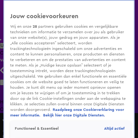
Jouw cookievoorkeuren
Wij en onze
28
partners gebruiken cookies en vergelijkbare
technieken om informatie te verzamelen over jou als gebruiker
van onze website(s), jouw gedrag en jouw apparaten. Als je
„Alle cookies accepteren” selecteert, worden
Uitzending Gemist
Populaire programma's
Zenders
Genres
trackingtechnologieën ingeschakeld om onze advertenties en
Clips
Films
Radio
Smart TV inlog
Shop
content te kunnen personaliseren, onze producten en diensten
te verbeteren en om de prestaties van advertenties en content
Volg KIJK
te meten. Als je „Huidige keuze opslaan” selecteert of je
toestemming intrekt, worden deze trackingtechnologieën
uitgeschakeld. We gebruiken dan enkel functionele en essentiële
Zoeken
cookies om de website goed te laten functioneren en veilig te
houden. Je kunt dit menu op ieder moment opnieuw openen
om je keuzes te wijzigen of om je toestemming in te trekken
door op de link Cookie-instellingen onder aan de webpagina te
Home
Uitzending Gemist
Programma's
De Bondgenoten
De
klikken. Je selecties zullen overal binnen onze Digitale Diensten
Oranjezomer
Livestreams
Shop
worden doorgevoerd.
Raadpleeg onze Cookieverklaring voor
meer informatie.
Bekijk hier onze Digitale Diensten.
Vandaag Inside
Altijd actief
Functioneel & Essentieel
Johan staat bij Vandaag Inside stil bij het overlijden van
Rob de Nijs