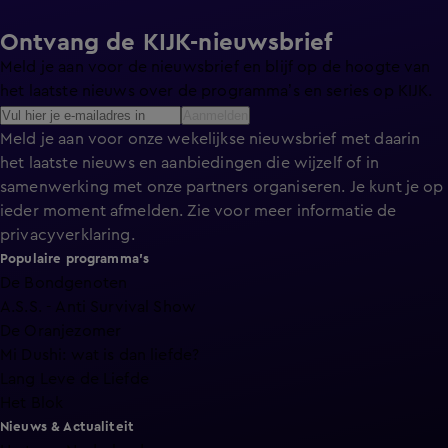
Ontvang de KIJK-nieuwsbrief
Meld je aan voor de nieuwsbrief en blijf op de hoogte van
het laatste nieuws over de programma’s en series op KIJK.
Aanmelden
Meld je aan voor onze wekelijkse nieuwsbrief met daarin
het laatste nieuws en aanbiedingen die wijzelf of in
samenwerking met onze partners organiseren. Je kunt je op
ieder moment afmelden. Zie voor meer informatie de
privacyverklaring
.
Populaire programma's
De Bondgenoten
A.S.S. - Anti Survival Show
De Oranjezomer
Mi Dushi: wat is dan liefde?
Lang Leve de Liefde
Het Blok
Nieuws & Actualiteit