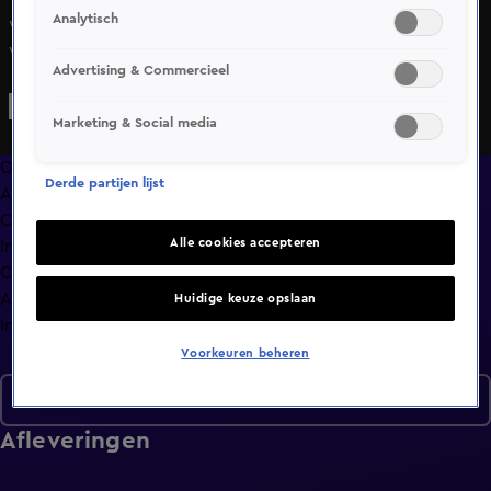
Analytisch
Wilfred Genee, Johan Derksen, René van der Gijp en
Valentijn Driessen bespreken in razendsnel tempo de
Advertising & Commercieel
actualiteit: kritiek van Catherine Keyl, slecht nieuws voor
Weghorst en een liveonderbreking.
Marketing & Social media
Overzicht
Derde partijen lijst
Afleveringen
Clips
Alle cookies accepteren
In de wandelgangen
Compilaties
Anderen keken ook
Huidige keuze opslaan
Info
Voorkeuren beheren
Seizoen 9
Afleveringen