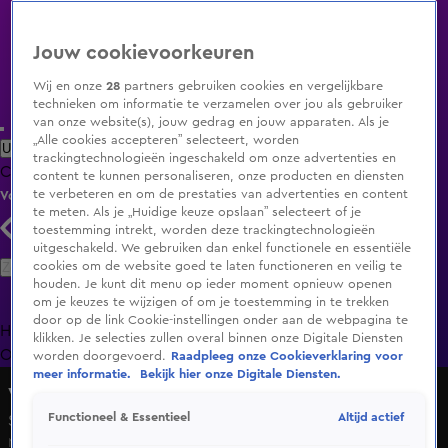
Jouw cookievoorkeuren
Wij en onze
28
partners gebruiken cookies en vergelijkbare
technieken om informatie te verzamelen over jou als gebruiker
van onze website(s), jouw gedrag en jouw apparaten. Als je
„Alle cookies accepteren” selecteert, worden
Uitzending Gemist
Populaire programma's
Zenders
Genres
trackingtechnologieën ingeschakeld om onze advertenties en
Clips
Films
Radio
Smart TV inlog
Shop
content te kunnen personaliseren, onze producten en diensten
te verbeteren en om de prestaties van advertenties en content
Volg KIJK
te meten. Als je „Huidige keuze opslaan” selecteert of je
toestemming intrekt, worden deze trackingtechnologieën
uitgeschakeld. We gebruiken dan enkel functionele en essentiële
Zoeken
cookies om de website goed te laten functioneren en veilig te
houden. Je kunt dit menu op ieder moment opnieuw openen
om je keuzes te wijzigen of om je toestemming in te trekken
door op de link Cookie-instellingen onder aan de webpagina te
Home
Uitzending Gemist
Programma's
De Bondgenoten
De
klikken. Je selecties zullen overal binnen onze Digitale Diensten
Oranjezomer
Livestreams
Shop
worden doorgevoerd.
Raadpleeg onze Cookieverklaring voor
meer informatie.
Bekijk hier onze Digitale Diensten.
Vandaag Inside
Altijd actief
Functioneel & Essentieel
Seizoen 9, aflevering 91
Ma 25 mei, 21:36