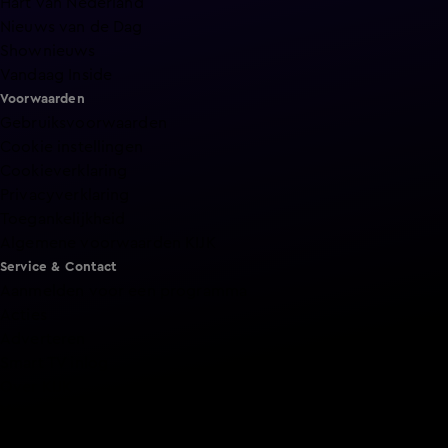
Hart van Nederland
Nieuws van de Dag
Shownieuws
Vandaag Inside
Voorwaarden
Gebruiksvoorwaarden
Cookie instellingen
Cookieverklaring
Privacyverklaring
Toegankelijkheid
Algemene voorwaarden KIJK
Service & Contact
Aanmelden voor een programma
Acties
Adverteren
Smart TV inlog
Over KIJK
Vacatures
Klantenservice