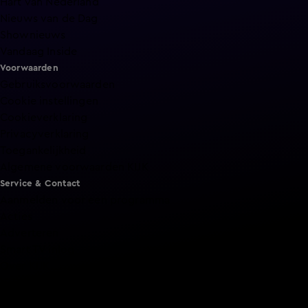
Hart van Nederland
Nieuws van de Dag
Shownieuws
Vandaag Inside
Voorwaarden
Gebruiksvoorwaarden
Cookie instellingen
Cookieverklaring
Privacyverklaring
Toegankelijkheid
Algemene voorwaarden KIJK
Service & Contact
Aanmelden voor een programma
Acties
Adverteren
Smart TV inlog
Over KIJK
Vacatures
Klantenservice