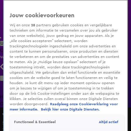
Jouw cookievoorkeuren
Wij en onze
28
partners gebruiken cookies en vergelijkbare
technieken om informatie te verzamelen over jou als gebruiker
van onze website(s), jouw gedrag en jouw apparaten. Als je
„Alle cookies accepteren” selecteert, worden
Uitzending Gemist
Populaire programma's
Zenders
Genres
trackingtechnologieën ingeschakeld om onze advertenties en
Clips
Films
Radio
Smart TV inlog
Shop
content te kunnen personaliseren, onze producten en diensten
te verbeteren en om de prestaties van advertenties en content
Volg KIJK
te meten. Als je „Huidige keuze opslaan” selecteert of je
toestemming intrekt, worden deze trackingtechnologieën
uitgeschakeld. We gebruiken dan enkel functionele en essentiële
Zoeken
cookies om de website goed te laten functioneren en veilig te
houden. Je kunt dit menu op ieder moment opnieuw openen
om je keuzes te wijzigen of om je toestemming in te trekken
door op de link Cookie-instellingen onder aan de webpagina te
Home
Uitzending Gemist
Programma's
De Bondgenoten
De
klikken. Je selecties zullen overal binnen onze Digitale Diensten
Oranjezomer
Livestreams
Shop
worden doorgevoerd.
Raadpleeg onze Cookieverklaring voor
meer informatie.
Bekijk hier onze Digitale Diensten.
Vandaag Inside
Altijd actief
Functioneel & Essentieel
Seizoen 6, aflevering 25
20 sep 2024, 21:33