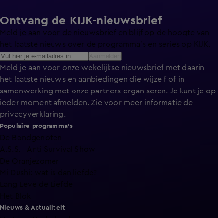
Ontvang de KIJK-nieuwsbrief
Meld je aan voor de nieuwsbrief en blijf op de hoogte van
het laatste nieuws over de programma’s en series op KIJK.
Aanmelden
Meld je aan voor onze wekelijkse nieuwsbrief met daarin
het laatste nieuws en aanbiedingen die wijzelf of in
samenwerking met onze partners organiseren. Je kunt je op
ieder moment afmelden. Zie voor meer informatie de
privacyverklaring
.
Populaire programma's
De Bondgenoten
A.S.S. - Anti Survival Show
De Oranjezomer
Mi Dushi: wat is dan liefde?
Lang Leve de Liefde
Het Blok
Nieuws & Actualiteit