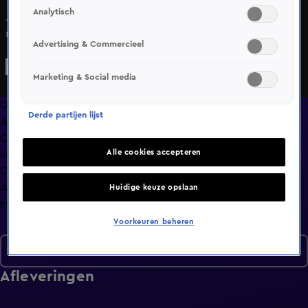
Analytisch
Johan, Wilfred, René en Hélène Hendriks bespreken in
razendsnel tempo de actualiteit: De nederlagen van
Advertising & Commercieel
Feyenoord en PSV in de Champions League, boek van
Joep Schreuder em de zaak rond Bert Huisjes.
Marketing & Social media
Overzicht
Derde partijen lijst
Afleveringen
Clips
Alle cookies accepteren
In de wandelgangen
Compilaties
Anderen keken ook
Huidige keuze opslaan
Info
Voorkeuren beheren
Seizoen 6
Afleveringen