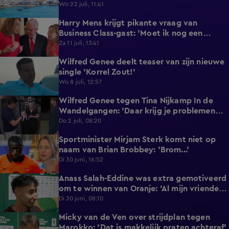
reageert met statement'
Wo 22 juli, 11:41
Harry Mens krijgt pikante vraag van
0:17
Business Class-gast: 'Moet ik nog een
knoopje losdoen?'
Za 11 juli, 13:41
Wilfred Genee deelt teaser van zijn nieuwe
0:37
single 'Korrel Zout!'
Wo 8 juli, 12:57
Wilfred Genee tegen Tina Nijkamp In de
6:55
Wandelgangen: 'Daar krijg je problemen
mee!'
Do 2 juli, 08:20
Sportminister Mirjam Sterk komt niet op
1:18
naam van Brian Brobbey: 'Brom...'
Di 30 juni, 16:52
Anass Salah-Eddine was extra gemotiveerd
3:02
om te winnen van Oranje: 'Al mijn vrienden
zijn Nederlands!'
Di 30 juni, 08:10
Micky van de Ven over strijdplan tegen
1:44
Marokko: 'Dat is makkelijk praten achteraf'