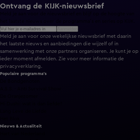
Ontvang de KIJK-nieuwsbrief
Meld je aan voor de nieuwsbrief en blijf op de hoogte van
het laatste nieuws over de programma’s en series op KIJK.
Aanmelden
Meld je aan voor onze wekelijkse nieuwsbrief met daarin
het laatste nieuws en aanbiedingen die wijzelf of in
samenwerking met onze partners organiseren. Je kunt je op
ieder moment afmelden. Zie voor meer informatie de
privacyverklaring
.
Populaire programma's
De Bondgenoten
A.S.S. - Anti Survival Show
De Oranjezomer
Mi Dushi: wat is dan liefde?
Lang Leve de Liefde
Het Blok
Nieuws & Actualiteit
Hart van Nederland