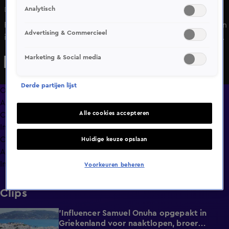
Analytisch
Di 2 juni, 15:33
Ronald Koeman blikt samen met doelman Bart Verbruggen
Advertising & Commercieel
in gesprek met Noa Vahle vooruit op het WK voetbal in de
Verenigde Staten, Canada en Mexico.
Marketing & Social media
Derde partijen lijst
Overzicht
Afleveringen
Alle cookies accepteren
Clips
In de wandelgangen
Compilaties
Huidige keuze opslaan
Anderen keken ook
Info
Voorkeuren beheren
Clips
'Influencer Samuel Onuha opgepakt in
1:00
Griekenland voor naaktlopen, broer