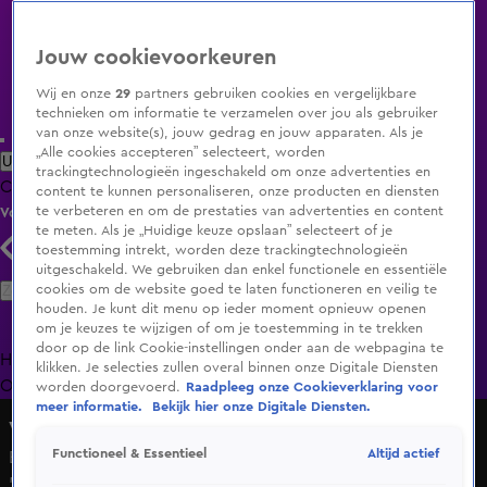
Jouw cookievoorkeuren
Wij en onze
29
partners gebruiken cookies en vergelijkbare
technieken om informatie te verzamelen over jou als gebruiker
van onze website(s), jouw gedrag en jouw apparaten. Als je
„Alle cookies accepteren” selecteert, worden
Uitzending Gemist
Populaire programma's
Zenders
Genres
trackingtechnologieën ingeschakeld om onze advertenties en
Clips
Films
Radio
Smart TV inlog
Shop
content te kunnen personaliseren, onze producten en diensten
te verbeteren en om de prestaties van advertenties en content
Volg KIJK
te meten. Als je „Huidige keuze opslaan” selecteert of je
toestemming intrekt, worden deze trackingtechnologieën
uitgeschakeld. We gebruiken dan enkel functionele en essentiële
Zoeken
cookies om de website goed te laten functioneren en veilig te
houden. Je kunt dit menu op ieder moment opnieuw openen
om je keuzes te wijzigen of om je toestemming in te trekken
door op de link Cookie-instellingen onder aan de webpagina te
Home
Uitzending Gemist
Programma's
De Bondgenoten
De
klikken. Je selecties zullen overal binnen onze Digitale Diensten
Oranjezomer
Livestreams
Shop
worden doorgevoerd.
Raadpleeg onze Cookieverklaring voor
meer informatie.
Bekijk hier onze Digitale Diensten.
Vandaag Inside
Altijd actief
Functioneel & Essentieel
Bart Verbruggen bespreekt penaltytactiek voor het WK:
'Denk dat je daarmee de meeste kans maakt'