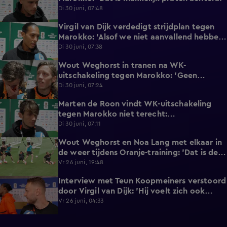
Di 30 juni, 07:48
Virgil van Dijk verdedigt strijdplan tegen
2:35
Marokko: 'Alsof we niet aanvallend hebben
gedacht?'
Di 30 juni, 07:38
Wout Weghorst in tranen na WK-
3:49
uitschakeling tegen Marokko: 'Geen
moment rekening mee gehouden'
Di 30 juni, 07:24
Marten de Roon vindt WK-uitschakeling
3:26
tegen Marokko niet terecht:
'Gelijkwaardige pot'
Di 30 juni, 07:11
Wout Weghorst en Noa Lang met elkaar in
2:58
de weer tijdens Oranje-training: 'Dat is de
tweede keer!'
Vr 26 juni, 19:48
Interview met Teun Koopmeiners verstoord
2:43
door Virgil van Dijk: 'Hij voelt zich ook
lekker!'
Vr 26 juni, 04:33