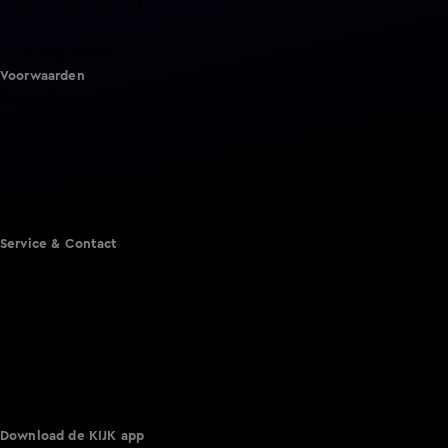
Nieuws van de Dag
Shownieuws
Vandaag Inside
Voorwaarden
Gebruiksvoorwaarden
Cookie instellingen
Cookieverklaring
Privacyverklaring
Toegankelijkheid
Algemene voorwaarden KIJK
Service & Contact
Aanmelden voor een programma
Acties
Adverteren
Smart TV inlog
Over KIJK
Vacatures
Klantenservice
Download de KIJK app