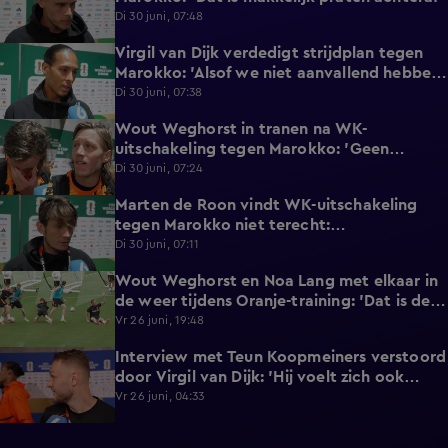
Di 30 juni, 07:48
Virgil van Dijk verdedigt strijdplan tegen
2:35
Marokko: 'Alsof we niet aanvallend hebben
gedacht?'
Di 30 juni, 07:38
Wout Weghorst in tranen na WK-
3:49
uitschakeling tegen Marokko: 'Geen
moment rekening mee gehouden'
Di 30 juni, 07:24
Marten de Roon vindt WK-uitschakeling
3:26
tegen Marokko niet terecht:
'Gelijkwaardige pot'
Di 30 juni, 07:11
Wout Weghorst en Noa Lang met elkaar in
2:58
de weer tijdens Oranje-training: 'Dat is de
tweede keer!'
Vr 26 juni, 19:48
Interview met Teun Koopmeiners verstoord
2:43
door Virgil van Dijk: 'Hij voelt zich ook
lekker!'
Vr 26 juni, 04:33