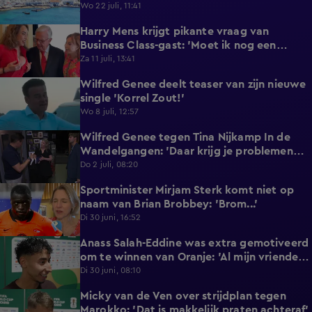
reageert met statement'
Wo 22 juli, 11:41
Harry Mens krijgt pikante vraag van
0:17
Business Class-gast: 'Moet ik nog een
knoopje losdoen?'
Za 11 juli, 13:41
Wilfred Genee deelt teaser van zijn nieuwe
0:37
single 'Korrel Zout!'
Wo 8 juli, 12:57
Wilfred Genee tegen Tina Nijkamp In de
6:55
Wandelgangen: 'Daar krijg je problemen
mee!'
Do 2 juli, 08:20
Sportminister Mirjam Sterk komt niet op
1:18
naam van Brian Brobbey: 'Brom...'
Di 30 juni, 16:52
Anass Salah-Eddine was extra gemotiveerd
3:02
om te winnen van Oranje: 'Al mijn vrienden
zijn Nederlands!'
Di 30 juni, 08:10
Micky van de Ven over strijdplan tegen
1:44
Marokko: 'Dat is makkelijk praten achteraf'