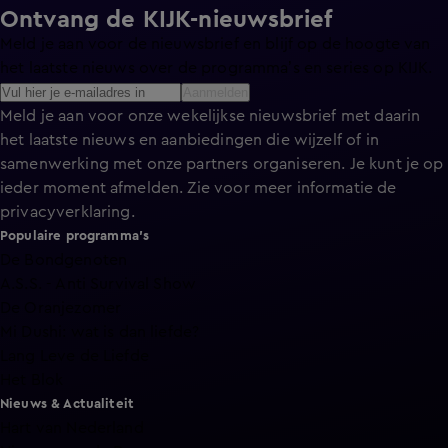
Ontvang de KIJK-nieuwsbrief
Meld je aan voor de nieuwsbrief en blijf op de hoogte van
het laatste nieuws over de programma’s en series op KIJK.
Aanmelden
Meld je aan voor onze wekelijkse nieuwsbrief met daarin
het laatste nieuws en aanbiedingen die wijzelf of in
samenwerking met onze partners organiseren. Je kunt je op
ieder moment afmelden. Zie voor meer informatie de
privacyverklaring
.
Populaire programma's
De Bondgenoten
A.S.S. - Anti Survival Show
De Oranjezomer
Mi Dushi: wat is dan liefde?
Lang Leve de Liefde
Het Blok
Nieuws & Actualiteit
Hart van Nederland