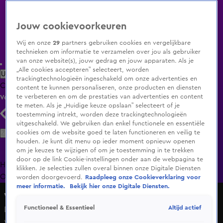
Jouw cookievoorkeuren
Wij en onze
29
partners gebruiken cookies en vergelijkbare
technieken om informatie te verzamelen over jou als gebruiker
van onze website(s), jouw gedrag en jouw apparaten. Als je
„Alle cookies accepteren” selecteert, worden
Uitzending Gemist
Populaire programma's
Zenders
Genres
trackingtechnologieën ingeschakeld om onze advertenties en
Clips
Films
Radio
Smart TV inlog
Shop
content te kunnen personaliseren, onze producten en diensten
te verbeteren en om de prestaties van advertenties en content
Volg KIJK
te meten. Als je „Huidige keuze opslaan” selecteert of je
toestemming intrekt, worden deze trackingtechnologieën
uitgeschakeld. We gebruiken dan enkel functionele en essentiële
Zoeken
cookies om de website goed te laten functioneren en veilig te
houden. Je kunt dit menu op ieder moment opnieuw openen
om je keuzes te wijzigen of om je toestemming in te trekken
door op de link Cookie-instellingen onder aan de webpagina te
Home
Uitzending Gemist
Programma's
De Bondgenoten
De
klikken. Je selecties zullen overal binnen onze Digitale Diensten
Oranjezomer
Livestreams
Shop
worden doorgevoerd.
Raadpleeg onze Cookieverklaring voor
meer informatie.
Bekijk hier onze Digitale Diensten.
Vandaag Inside
Altijd actief
Functioneel & Essentieel
Denzel Dumfries: 'We moeten uitspreken dat we
wereldkampioen willen worden!'