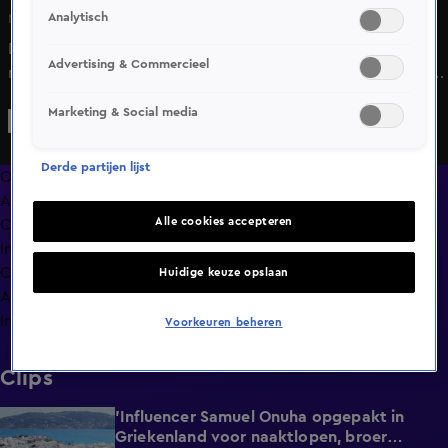
Analytisch
Ma 1 juni, 18:36
Denzel Dumfries blikt in gesprek met Noa Vahle vooruit
Advertising & Commercieel
naar het WK met Oranje in de Verenigde Staten, Canada en
Mexico.
Marketing & Social media
Derde partijen lijst
Overzicht
Afleveringen
Alle cookies accepteren
Clips
In de wandelgangen
Compilaties
Huidige keuze opslaan
Anderen keken ook
Info
Voorkeuren beheren
Clips
'Influencer Samuel Onuha opgepakt in
1:00
Griekenland voor naaktlopen, broer