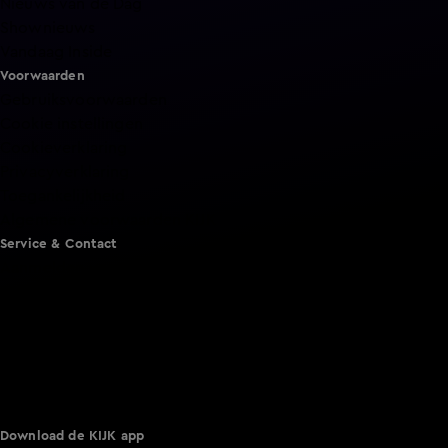
Nieuws van de Dag
Shownieuws
Vandaag Inside
Voorwaarden
Gebruiksvoorwaarden
Cookie instellingen
Cookieverklaring
Privacyverklaring
Toegankelijkheid
Algemene voorwaarden KIJK
Service & Contact
Aanmelden voor een programma
Acties
Adverteren
Smart TV inlog
Over KIJK
Vacatures
Klantenservice
Download de KIJK app