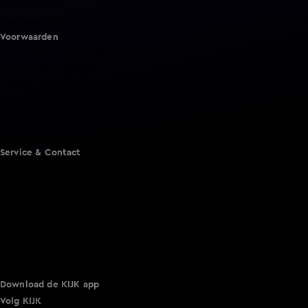
Shownieuws
Vandaag Inside
Voorwaarden
Gebruiksvoorwaarden
Cookie instellingen
Cookieverklaring
Privacyverklaring
Toegankelijkheid
Algemene voorwaarden KIJK
Service & Contact
Aanmelden voor een programma
Acties
Adverteren
Smart TV inlog
Over KIJK
Vacatures
Klantenservice
Download de KIJK app
Volg KIJK