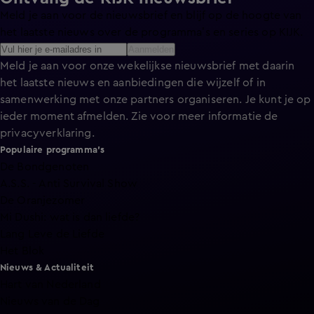
Meld je aan voor de nieuwsbrief en blijf op de hoogte van
het laatste nieuws over de programma’s en series op KIJK.
Aanmelden
Meld je aan voor onze wekelijkse nieuwsbrief met daarin
het laatste nieuws en aanbiedingen die wijzelf of in
samenwerking met onze partners organiseren. Je kunt je op
ieder moment afmelden. Zie voor meer informatie de
privacyverklaring
.
Populaire programma's
De Bondgenoten
A.S.S. - Anti Survival Show
De Oranjezomer
Mi Dushi: wat is dan liefde?
Lang Leve de Liefde
Het Blok
Nieuws & Actualiteit
Hart van Nederland
Nieuws van de Dag