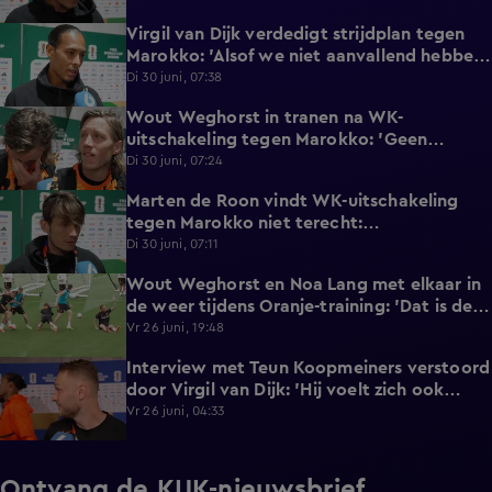
Virgil van Dijk verdedigt strijdplan tegen
2:35
Marokko: 'Alsof we niet aanvallend hebben
gedacht?'
Di 30 juni, 07:38
Wout Weghorst in tranen na WK-
3:49
uitschakeling tegen Marokko: 'Geen
moment rekening mee gehouden'
Di 30 juni, 07:24
Marten de Roon vindt WK-uitschakeling
3:26
tegen Marokko niet terecht:
'Gelijkwaardige pot'
Di 30 juni, 07:11
Wout Weghorst en Noa Lang met elkaar in
2:58
de weer tijdens Oranje-training: 'Dat is de
tweede keer!'
Vr 26 juni, 19:48
Interview met Teun Koopmeiners verstoord
2:43
door Virgil van Dijk: 'Hij voelt zich ook
lekker!'
Vr 26 juni, 04:33
Ontvang de KIJK-nieuwsbrief