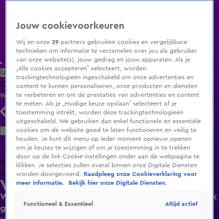
Jouw cookievoorkeuren
Wij en onze
29
partners gebruiken cookies en vergelijkbare
technieken om informatie te verzamelen over jou als gebruiker
van onze website(s), jouw gedrag en jouw apparaten. Als je
„Alle cookies accepteren” selecteert, worden
Uitzending Gemist
Populaire programma's
Zenders
Genres
trackingtechnologieën ingeschakeld om onze advertenties en
Clips
Films
Radio
Smart TV inlog
Shop
content te kunnen personaliseren, onze producten en diensten
te verbeteren en om de prestaties van advertenties en content
Volg KIJK
te meten. Als je „Huidige keuze opslaan” selecteert of je
toestemming intrekt, worden deze trackingtechnologieën
uitgeschakeld. We gebruiken dan enkel functionele en essentiële
Zoeken
cookies om de website goed te laten functioneren en veilig te
houden. Je kunt dit menu op ieder moment opnieuw openen
om je keuzes te wijzigen of om je toestemming in te trekken
door op de link Cookie-instellingen onder aan de webpagina te
Home
Uitzending Gemist
Programma's
De Bondgenoten
De
klikken. Je selecties zullen overal binnen onze Digitale Diensten
Oranjezomer
Livestreams
Shop
worden doorgevoerd.
Raadpleeg onze Cookieverklaring voor
Vandaag Inside
meer informatie.
Bekijk hier onze Digitale Diensten.
Wesley Sneijder over Nederlands Elftal op WK: 'Ik
Altijd actief
Functioneel & Essentieel
geloof niet dat wij 4-3-3 gaan spelen'