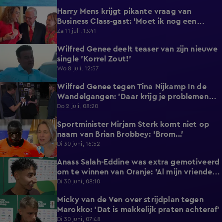
Harry Mens krijgt pikante vraag van
0:17
Business Class-gast: 'Moet ik nog een
knoopje losdoen?'
Za 11 juli, 13:41
Wilfred Genee deelt teaser van zijn nieuwe
0:37
single 'Korrel Zout!'
Wo 8 juli, 12:57
Wilfred Genee tegen Tina Nijkamp In de
6:55
Wandelgangen: 'Daar krijg je problemen
mee!'
Do 2 juli, 08:20
Sportminister Mirjam Sterk komt niet op
1:18
naam van Brian Brobbey: 'Brom...'
Di 30 juni, 16:52
Anass Salah-Eddine was extra gemotiveerd
3:02
om te winnen van Oranje: 'Al mijn vrienden
zijn Nederlands!'
Di 30 juni, 08:10
Micky van de Ven over strijdplan tegen
1:44
Marokko: 'Dat is makkelijk praten achteraf'
Di 30 juni, 07:48