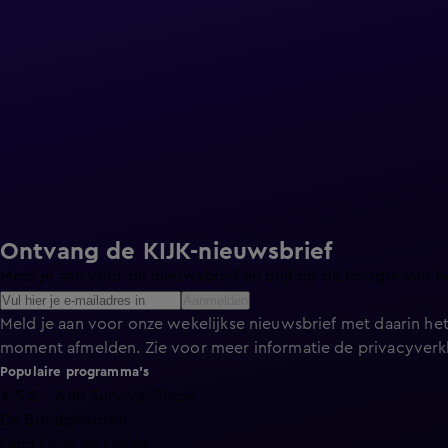
Ontvang de KIJK-nieuwsbrief
Meld je aan voor de nieuwsbrief en blijf op de hoogte van h
Aanmelden
Meld je aan voor onze wekelijkse nieuwsbrief met daarin het
moment afmelden. Zie voor meer informatie de
privacyverk
Populaire programma's
A.S.S. - Anti Survival Show
De Bondgenoten
Lang Leve de Liefde