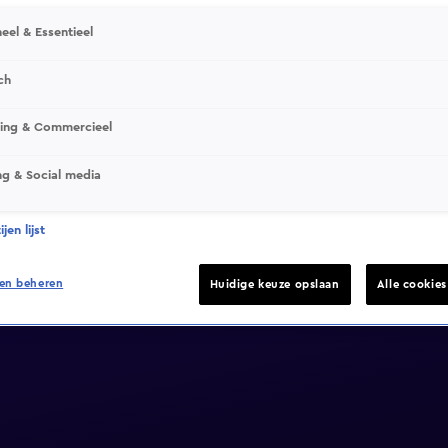
eel & Essentieel
ch
sing & Commercieel
ng & Social media
jen lijst
en beheren
Huidige keuze opslaan
Alle cookie