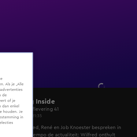
te
 Als je „Alle
advertenties
m de
Vandaag Inside
ert of je
n dan enkel
Seizoen 6, aflevering 41
te houden. Je
14 okt 2024, 21:35
oestemming in
electies
Johan, Wilfred, René en Job Knoester bespreken in
razendsnel tempo de actualiteit: Wilfred onthult