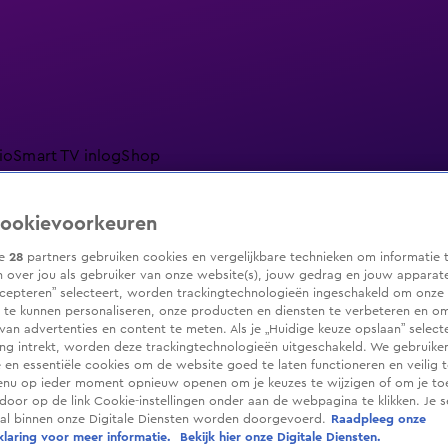
io
Smart TV inlog
Shop
ookievoorkeuren
ze
28
partners gebruiken cookies en vergelijkbare technieken om informatie 
ranjezomer
Livestreams
Shop
 over jou als gebruiker van onze website(s), jouw gedrag en jouw apparaten.
cepteren” selecteert, worden trackingtechnologieën ingeschakeld om onze 
 te kunnen personaliseren, onze producten en diensten te verbeteren en o
 van advertenties en content te meten. Als je „Huidige keuze opslaan” selecte
g intrekt, worden deze trackingtechnologieën uitgeschakeld. We gebruike
e en essentiële cookies om de website goed te laten functioneren en veilig 
enu op ieder moment opnieuw openen om je keuzes te wijzigen of om je t
 door op de link Cookie-instellingen onder aan de webpagina te klikken. Je s
ral binnen onze Digitale Diensten worden doorgevoerd.
Raadpleeg onze
laring voor meer informatie.
Bekijk hier onze Digitale Diensten.