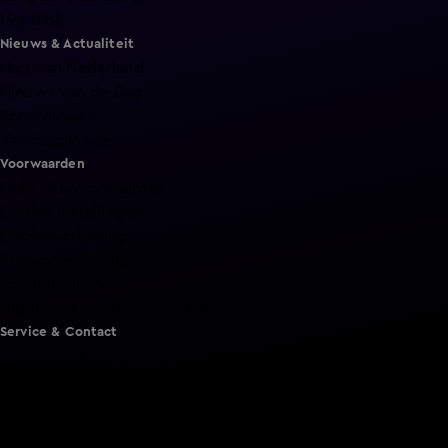
Het Blok
Nieuws & Actualiteit
Hart van Nederland
Nieuws van de Dag
Shownieuws
Vandaag Inside
Voorwaarden
Gebruiksvoorwaarden
Cookie instellingen
Cookieverklaring
Privacyverklaring
Toegankelijkheid
Algemene voorwaarden KIJK
Service & Contact
Aanmelden voor een programma
Acties
Adverteren
Smart TV inlog