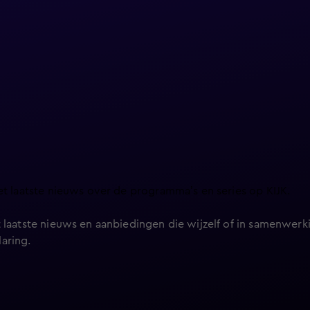
et laatste nieuws over de programma’s en series op KIJK.
 laatste nieuws en aanbiedingen die wijzelf of in samenwerki
laring
.