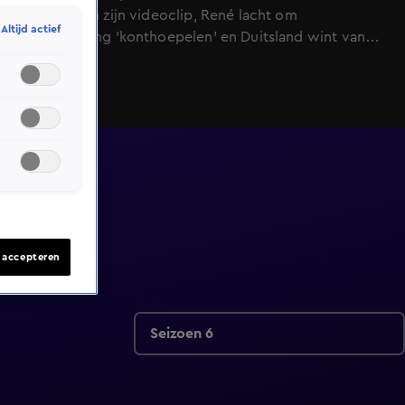
beelden van zijn videoclip, René lacht om
Altijd actief
recordpoging 'konthoepelen' en Duitsland wint van
Oranje.
s accepteren
Seizoen 6