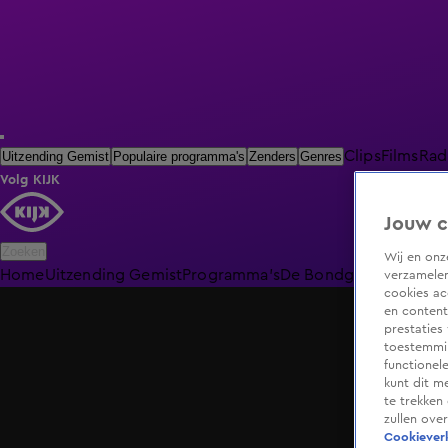
Clips
Films
Rad
Uitzending Gemist
Populaire programma's
Zenders
Genres
Volg KIJK
Jouw c
Zoeken
Wij en on
Home
Uitzending Gemist
Programma's
De Bondgenoten
De O
verzamelen
cookies ac
en content
prestaties
toestemmin
functionel
kunt dit m
te trekken
zullen ove
Cookieverk