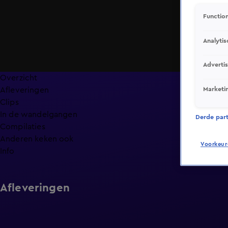
Function
Analytis
Adverti
Overzicht
Marketi
Afleveringen
Clips
In de wandelgangen
Derde parti
Compilaties
Anderen keken ook
Voorkeur
Info
Afleveringen