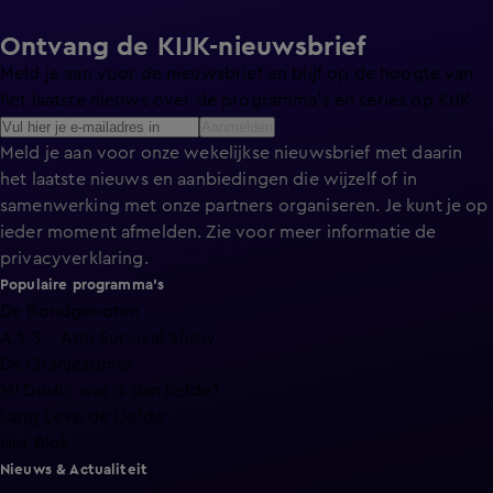
Ontvang de KIJK-nieuwsbrief
Meld je aan voor de nieuwsbrief en blijf op de hoogte van
het laatste nieuws over de programma’s en series op KIJK.
Aanmelden
Meld je aan voor onze wekelijkse nieuwsbrief met daarin
het laatste nieuws en aanbiedingen die wijzelf of in
samenwerking met onze partners organiseren. Je kunt je op
ieder moment afmelden. Zie voor meer informatie de
privacyverklaring
.
Populaire programma's
De Bondgenoten
A.S.S. - Anti Survival Show
De Oranjezomer
Mi Dushi: wat is dan liefde?
Lang Leve de Liefde
Het Blok
Nieuws & Actualiteit