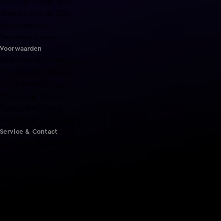
Hart van Nederland
Nieuws van de Dag
Shownieuws
Vandaag Inside
Voorwaarden
Gebruiksvoorwaarden
Cookie instellingen
Cookieverklaring
Privacyverklaring
Toegankelijkheid
Algemene voorwaarden KIJK
Service & Contact
Aanmelden voor een programma
Acties
Adverteren
Smart TV inlog
Over KIJK
Vacatures
Klantenservice