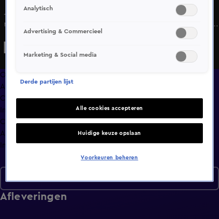
Analytisch
Johan, Wilfred, René en Hélène Hendriks bespreken in
razendsnel tempo de actualiteit: een historisch moment in
Advertising & Commercieel
de uitzending, Arjen Lubach naar RTL en komt Anke de
Jong naar Vandaag Inside?
Marketing & Social media
Overzicht
Derde partijen lijst
Afleveringen
Clips
Alle cookies accepteren
In de wandelgangen
Compilaties
Anderen keken ook
Huidige keuze opslaan
Info
Voorkeuren beheren
Seizoen 6
Afleveringen