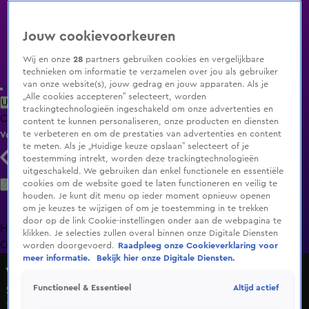
Jouw cookievoorkeuren
Wij en onze
28
partners gebruiken cookies en vergelijkbare
technieken om informatie te verzamelen over jou als gebruiker
van onze website(s), jouw gedrag en jouw apparaten. Als je
„Alle cookies accepteren” selecteert, worden
Uitzending Gemist
Populaire programma's
Zenders
Genres
trackingtechnologieën ingeschakeld om onze advertenties en
Clips
Films
Radio
Smart TV inlog
Shop
content te kunnen personaliseren, onze producten en diensten
te verbeteren en om de prestaties van advertenties en content
Volg KIJK
te meten. Als je „Huidige keuze opslaan” selecteert of je
toestemming intrekt, worden deze trackingtechnologieën
uitgeschakeld. We gebruiken dan enkel functionele en essentiële
Zoeken
cookies om de website goed te laten functioneren en veilig te
houden. Je kunt dit menu op ieder moment opnieuw openen
om je keuzes te wijzigen of om je toestemming in te trekken
door op de link Cookie-instellingen onder aan de webpagina te
Home
Uitzending Gemist
Programma's
De Bondgenoten
De
klikken. Je selecties zullen overal binnen onze Digitale Diensten
Oranjezomer
Livestreams
Shop
worden doorgevoerd.
Raadpleeg onze Cookieverklaring voor
meer informatie.
Bekijk hier onze Digitale Diensten.
Vandaag Inside
Altijd actief
Functioneel & Essentieel
Seizoen 6, aflevering 55
1 nov 2024, 21:33