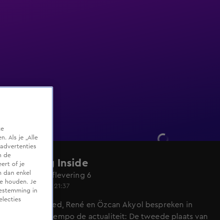
te
 Als je „Alle
advertenties
m de
Vandaag Inside
ert of je
n dan enkel
Seizoen 6, aflevering 6
te houden. Je
26 aug 2024, 21:37
oestemming in
electies
Johan, Wilfred, René en Özcan Akyol bespreken in
razendsnel tempo de actualiteit: De tweede plaats van