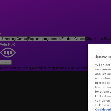
Clips
Films
Rad
Uitzending Gemist
Populaire programma's
Zenders
Genres
Volg KIJK
Jouw c
Zoeken
Wij en on
Home
Uitzending Gemist
Programma's
De Bondgenoten
De O
verzamelen
cookies ac
en content
prestaties
toestemmin
functionel
kunt dit m
te trekken
zullen ove
Cookieverk