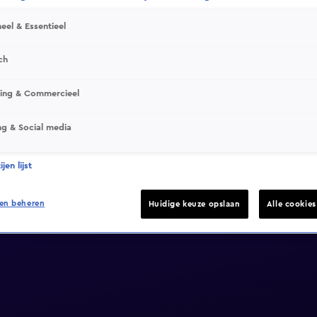
eel & Essentieel
ch
sing & Commercieel
ng & Social media
jen lijst
en beheren
Huidige keuze opslaan
Alle cookie