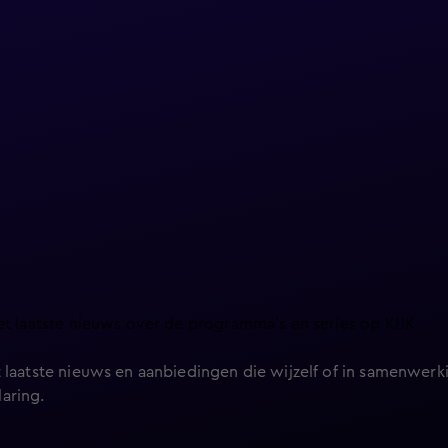
et laatste nieuws over de programma’s en series op KIJK.
 laatste nieuws en aanbiedingen die wijzelf of in samenwerki
laring
.