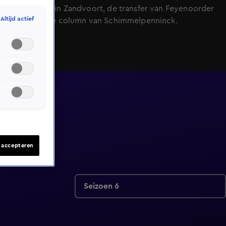
Verstappen in Zandvoort, de transfer van Feyenoorder
Altijd actief
Bijlow en de column van Schimmelpenninck.
s accepteren
Seizoen 6