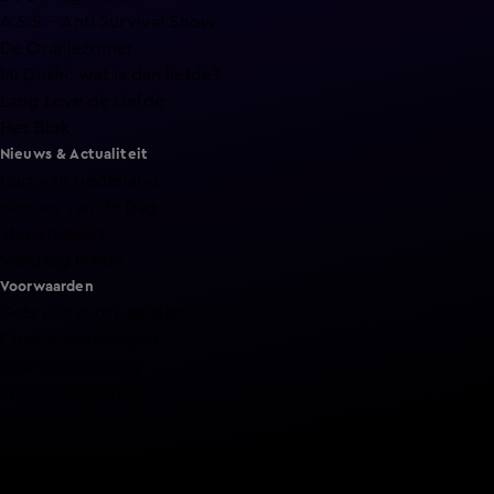
A.S.S. - Anti Survival Show
De Oranjezomer
Mi Dushi: wat is dan liefde?
Lang Leve de Liefde
Het Blok
Nieuws & Actualiteit
Hart van Nederland
Nieuws van de Dag
Shownieuws
Vandaag Inside
Voorwaarden
Gebruiksvoorwaarden
Cookie instellingen
Cookieverklaring
Privacyverklaring
Toegankelijkheid
Algemene voorwaarden KIJK
Service & Contact