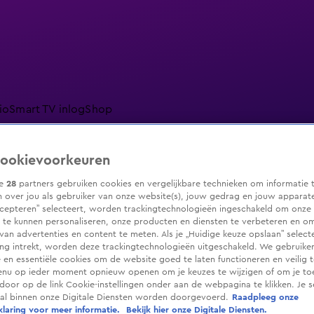
io
Smart TV inlog
Shop
ookievoorkeuren
ze
28
partners gebruiken cookies en vergelijkbare technieken om informatie 
ranjezomer
Livestreams
Shop
 over jou als gebruiker van onze website(s), jouw gedrag en jouw apparaten.
cepteren” selecteert, worden trackingtechnologieën ingeschakeld om onze 
 te kunnen personaliseren, onze producten en diensten te verbeteren en o
 van advertenties en content te meten. Als je „Huidige keuze opslaan” selecte
g intrekt, worden deze trackingtechnologieën uitgeschakeld. We gebruike
e en essentiële cookies om de website goed te laten functioneren en veilig 
enu op ieder moment opnieuw openen om je keuzes te wijzigen of om je t
 door op de link Cookie-instellingen onder aan de webpagina te klikken. Je s
ral binnen onze Digitale Diensten worden doorgevoerd.
Raadpleeg onze
laring voor meer informatie.
Bekijk hier onze Digitale Diensten.