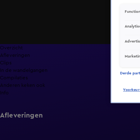
Function
Analytis
Adverti
Overzicht
Afleveringen
Marketi
Clips
In de wandelgangen
Derde parti
Compilaties
Anderen keken ook
Voorkeur
Info
Afleveringen