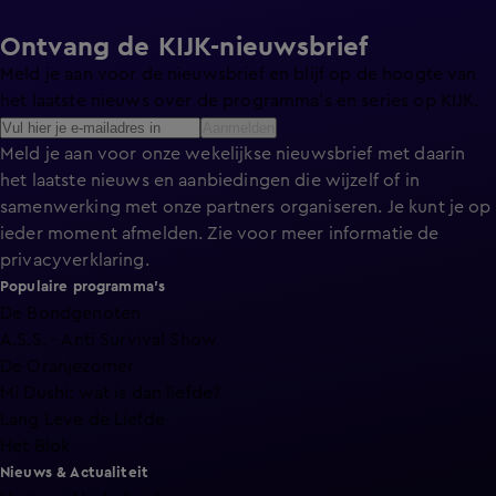
Ontvang de KIJK-nieuwsbrief
Meld je aan voor de nieuwsbrief en blijf op de hoogte van
het laatste nieuws over de programma’s en series op KIJK.
Aanmelden
Meld je aan voor onze wekelijkse nieuwsbrief met daarin
het laatste nieuws en aanbiedingen die wijzelf of in
samenwerking met onze partners organiseren. Je kunt je op
ieder moment afmelden. Zie voor meer informatie de
privacyverklaring
.
Populaire programma's
De Bondgenoten
A.S.S. - Anti Survival Show
De Oranjezomer
Mi Dushi: wat is dan liefde?
Lang Leve de Liefde
Het Blok
Nieuws & Actualiteit