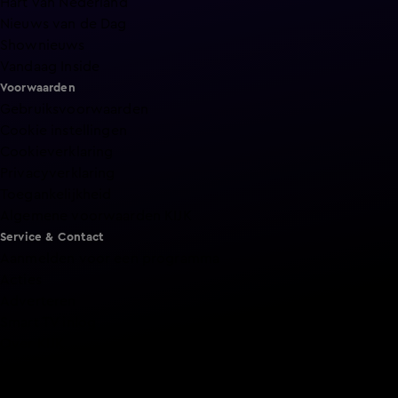
Hart van Nederland
Nieuws van de Dag
Shownieuws
Vandaag Inside
Voorwaarden
Gebruiksvoorwaarden
Cookie instellingen
Cookieverklaring
Privacyverklaring
Toegankelijkheid
Algemene voorwaarden KIJK
Service & Contact
Aanmelden voor een programma
Acties
Adverteren
Smart TV inlog
Over KIJK
Vacatures
Klantenservice