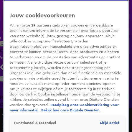
Jouw cookievoorkeuren
Wij en onze
29
partners gebruiken cookies en vergelijkbare
technieken om informatie te verzamelen over jou als gebruiker
van onze website(s), jouw gedrag en jouw apparaten. Als je
„Alle cookies accepteren” selecteert, worden
Uitzending Gemist
Populaire programma's
Zenders
Genres
trackingtechnologieën ingeschakeld om onze advertenties en
Clips
Films
Radio
Smart TV inlog
Shop
content te kunnen personaliseren, onze producten en diensten
te verbeteren en om de prestaties van advertenties en content
Volg KIJK
te meten. Als je „Huidige keuze opslaan” selecteert of je
toestemming intrekt, worden deze trackingtechnologieën
uitgeschakeld. We gebruiken dan enkel functionele en essentiële
Zoeken
cookies om de website goed te laten functioneren en veilig te
houden. Je kunt dit menu op ieder moment opnieuw openen
om je keuzes te wijzigen of om je toestemming in te trekken
door op de link Cookie-instellingen onder aan de webpagina te
Home
Uitzending Gemist
Programma's
De Bondgenoten
De
klikken. Je selecties zullen overal binnen onze Digitale Diensten
Oranjezomer
Livestreams
Shop
worden doorgevoerd.
Raadpleeg onze Cookieverklaring voor
meer informatie.
Bekijk hier onze Digitale Diensten.
Vandaag Inside
Altijd actief
Functioneel & Essentieel
Seizoen 9, aflevering 84
Do 14 mei, 21:35