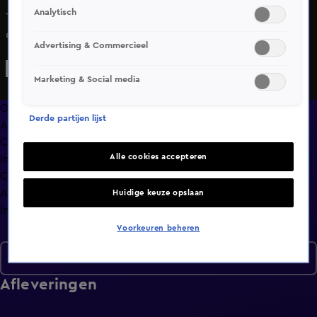
Analytisch
Thomas van Groningen, Johan Derksen, René van der Gijp
en Tina Nijkamp bespreken in razendsnel tempo de
Advertising & Commercieel
actualiteit: videocall vanuit Curaçao, interview van Jack
van Gelder en handige securitytips.
Marketing & Social media
Overzicht
Derde partijen lijst
Afleveringen
Clips
Alle cookies accepteren
In de wandelgangen
Compilaties
Anderen keken ook
Huidige keuze opslaan
Info
Voorkeuren beheren
Seizoen 9
Afleveringen