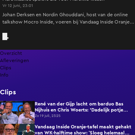
Vr 12 juni, 23:01
Johan Derksen en Nordin Ghouddani, host van de online
talkshow Mocro Inside, voeren bij Vandaag Inside Oranje
een gesprek over Nederlands-Marokkaanse voetballers die
voor het Marokkaanse nationale elftal kiezen.
Overzicht
Afleveringen
Clips
Info
Clips
René van der Gijp lacht om barduo Bas
1:17
Nijhuis en Chris Woerts: 'Dadelijk potje
vaseline mee!'
Zo 19 juli, 23:25
Vandaag Inside Oranje-tafel maakt gehakt
2:40
van WK-halftime show: ‘Sloeg helemaal