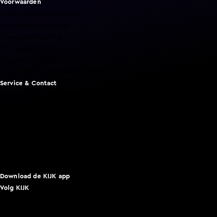
Voorwaarden
Gebruiksvoorwaarden
Cookie instellingen
Cookieverklaring
Privacyverklaring
Toegankelijkheid
Algemene voorwaarden KIJK
Service & Contact
Aanmelden voor een programma
Acties
Adverteren
Smart TV inlog
Over KIJK
Vacatures
Klantenservice
Download de KIJK app
Volg KIJK
©
2026 Talpa Network. Alle rechten voorbehouden. Geen
tekst- en datamining.