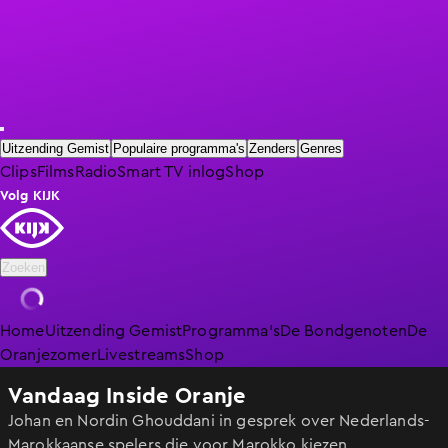
Uitzending Gemist
Populaire programma's
Zenders
Genres
Clips
Films
Radio
Smart TV inlog
Shop
Volg KIJK
Zoeken
Home
Uitzending Gemist
Programma's
De Bondgenoten
De
Oranjezomer
Livestreams
Shop
Vandaag Inside Oranje
Johan en Nordin Ghouddani in gesprek over Nederlands-
Marokkaanse spelers die voor Marokko kiezen