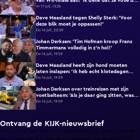
van WK-finale aan: 'Ik denk dat ze volle bak
gaan!'
Vr 17 juli, 13:35
Dave Maasland tegen Shelly Sterk: 'Voor
4:20
deze blik moet je oppassen!'
Do 16 juli, 22:09
Johan Derksen: 'Tim Hofman kroop Frans
3:21
Timmermans volledig in z'n hol!'
Do 16 juli, 19:59
Dave Maasland heeft zijn hond moeten
5:05
laten inslapen: 'Ik heb echt klotedagen
achter de rug'
Do 16 juli, 19:59
Johan Derksen over treinreizen met zijn
7:12
voetbalteam: 'Als je daar ging zitten, was je
de lul'
Do 16 juli, 19:59
Ontvang de KIJK-nieuwsbrief
Meld je aan voor de nieuwsbrief en blijf op de hoogte van
het laatste nieuws over de programma’s en series op KIJK.