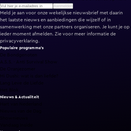
Aanmelden
Meld je aan voor onze wekelijkse nieuwsbrief met daarin
het laatste nieuws en aanbiedingen die wijzelf of in
samenwerking met onze partners organiseren. Je kunt je op
ieder moment afmelden. Zie voor meer informatie de
privacyverklaring
.
Populaire programma's
De Bondgenoten
A.S.S. - Anti Survival Show
De Oranjezomer
Mi Dushi: wat is dan liefde?
Lang Leve de Liefde
Het Blok
Nieuws & Actualiteit
Hart van Nederland
Nieuws van de Dag
Shownieuws
Vandaag Inside