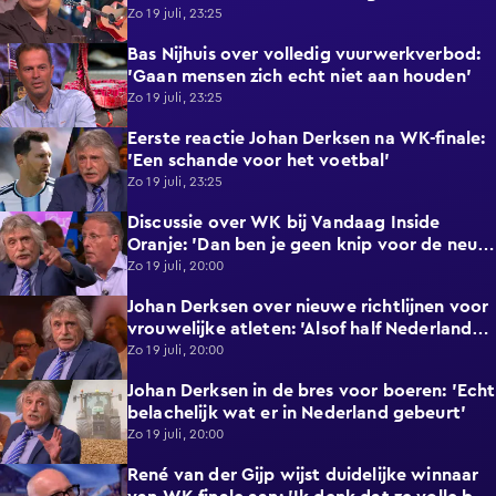
nergens op!’
Zo 19 juli, 23:25
Bas Nijhuis over volledig vuurwerkverbod:
1:31
'Gaan mensen zich echt niet aan houden'
Zo 19 juli, 23:25
Eerste reactie Johan Derksen na WK-finale:
1:18
'Een schande voor het voetbal'
Zo 19 juli, 23:25
Discussie over WK bij Vandaag Inside
6:18
Oranje: 'Dan ben je geen knip voor de neus
waard'
Zo 19 juli, 20:00
Johan Derksen over nieuwe richtlijnen voor
3:20
vrouwelijke atleten: 'Alsof half Nederland
dan zit te rukken'
Zo 19 juli, 20:00
Johan Derksen in de bres voor boeren: 'Echt
1:29
belachelijk wat er in Nederland gebeurt'
Zo 19 juli, 20:00
René van der Gijp wijst duidelijke winnaar
0:55