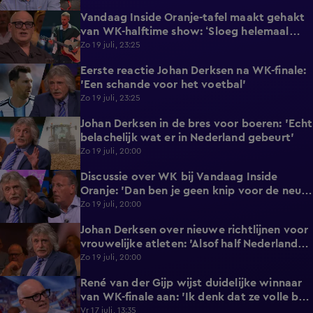
Vandaag Inside Oranje-tafel maakt gehakt
2:40
van WK-halftime show: ‘Sloeg helemaal
nergens op!’
Zo 19 juli, 23:25
Eerste reactie Johan Derksen na WK-finale:
1:18
'Een schande voor het voetbal'
Zo 19 juli, 23:25
Johan Derksen in de bres voor boeren: 'Echt
1:29
belachelijk wat er in Nederland gebeurt'
Zo 19 juli, 20:00
Discussie over WK bij Vandaag Inside
6:18
Oranje: 'Dan ben je geen knip voor de neus
waard'
Zo 19 juli, 20:00
Johan Derksen over nieuwe richtlijnen voor
3:20
vrouwelijke atleten: 'Alsof half Nederland
dan zit te rukken'
Zo 19 juli, 20:00
René van der Gijp wijst duidelijke winnaar
0:55
van WK-finale aan: 'Ik denk dat ze volle bak
gaan!'
Vr 17 juli, 13:35