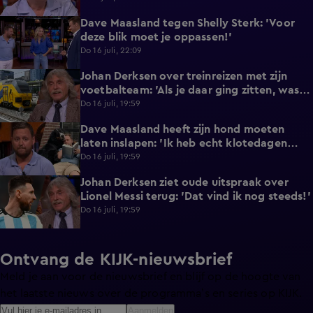
Dave Maasland tegen Shelly Sterk: 'Voor
4:20
deze blik moet je oppassen!'
Do 16 juli, 22:09
Johan Derksen over treinreizen met zijn
7:12
voetbalteam: 'Als je daar ging zitten, was je
de lul'
Do 16 juli, 19:59
Dave Maasland heeft zijn hond moeten
5:05
laten inslapen: 'Ik heb echt klotedagen
achter de rug'
Do 16 juli, 19:59
Johan Derksen ziet oude uitspraak over
1:37
Lionel Messi terug: 'Dat vind ik nog steeds!'
Do 16 juli, 19:59
Ontvang de KIJK-nieuwsbrief
Meld je aan voor de nieuwsbrief en blijf op de hoogte van
het laatste nieuws over de programma’s en series op KIJK.
Aanmelden