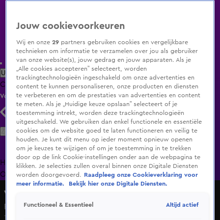
Jouw cookievoorkeuren
Wij en onze
29
partners gebruiken cookies en vergelijkbare
technieken om informatie te verzamelen over jou als gebruiker
van onze website(s), jouw gedrag en jouw apparaten. Als je
„Alle cookies accepteren” selecteert, worden
Uitzending Gemist
Populaire programma's
Zenders
Genres
trackingtechnologieën ingeschakeld om onze advertenties en
Clips
Films
Radio
Smart TV inlog
Shop
content te kunnen personaliseren, onze producten en diensten
te verbeteren en om de prestaties van advertenties en content
Volg KIJK
te meten. Als je „Huidige keuze opslaan” selecteert of je
toestemming intrekt, worden deze trackingtechnologieën
uitgeschakeld. We gebruiken dan enkel functionele en essentiële
Zoeken
cookies om de website goed te laten functioneren en veilig te
houden. Je kunt dit menu op ieder moment opnieuw openen
om je keuzes te wijzigen of om je toestemming in te trekken
door op de link Cookie-instellingen onder aan de webpagina te
Home
Uitzending Gemist
Programma's
De Bondgenoten
De
klikken. Je selecties zullen overal binnen onze Digitale Diensten
Oranjezomer
Livestreams
Shop
worden doorgevoerd.
Raadpleeg onze Cookieverklaring voor
meer informatie.
Bekijk hier onze Digitale Diensten.
Vandaag Inside Oranje
Altijd actief
Functioneel & Essentieel
René: 'Wat je Ronald Koeman wél aan kunt rekenen...'
11 juli 2024, 22:57