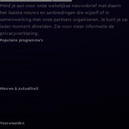
Meld je aan voor onze wekelijkse nieuwsbrief met daarin
het laatste nieuws en aanbiedingen die wijzelf of in
samenwerking met onze partners organiseren. Je kunt je op
ieder moment afmelden. Zie voor meer informatie de
privacyverklaring
.
Populaire programma's
De Bondgenoten
A.S.S. - Anti Survival Show
De Oranjezomer
Mi Dushi: wat is dan liefde?
Lang Leve de Liefde
Het Blok
Nieuws & Actualiteit
Hart van Nederland
Nieuws van de Dag
Shownieuws
Vandaag Inside
Voorwaarden