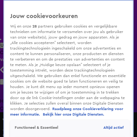
Jouw cookievoorkeuren
Wij en onze
28
partners gebruiken cookies en vergelijkbare
technieken om informatie te verzamelen over jou als gebruiker
van onze website(s), jouw gedrag en jouw apparaten. Als je
„Alle cookies accepteren” selecteert, worden
Uitzending Gemist
Populaire programma's
Zenders
Genres
trackingtechnologieën ingeschakeld om onze advertenties en
Clips
Films
Radio
Smart TV inlog
Shop
content te kunnen personaliseren, onze producten en diensten
te verbeteren en om de prestaties van advertenties en content
Volg KIJK
te meten. Als je „Huidige keuze opslaan” selecteert of je
toestemming intrekt, worden deze trackingtechnologieën
uitgeschakeld. We gebruiken dan enkel functionele en essentiële
Zoeken
cookies om de website goed te laten functioneren en veilig te
houden. Je kunt dit menu op ieder moment opnieuw openen
om je keuzes te wijzigen of om je toestemming in te trekken
door op de link Cookie-instellingen onder aan de webpagina te
Home
Uitzending Gemist
Programma's
De Bondgenoten
De
klikken. Je selecties zullen overal binnen onze Digitale Diensten
Oranjezomer
Livestreams
Shop
worden doorgevoerd.
Raadpleeg onze Cookieverklaring voor
meer informatie.
Bekijk hier onze Digitale Diensten.
Vandaag Inside Oranje
Altijd actief
Functioneel & Essentieel
Johan Derksen vertelt ondeugende anekdote over Tatjana
Simic: 'Ze stond helemaal naakt!'