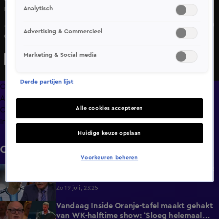
Analytisch
Ma 6 juli, 23:00
Johan Derksen haalt maandagavond in Vandaag Inside een
Advertising & Commercieel
ondeugende anekdote op over Tatjana Simic. "Marcel
Boekhoorn had verkering met dat meisje uit Flodder,
Marketing & Social media
Tatjana Simic", begint Johan.
Derde partijen lijst
Overzicht
Afleveringen
Alle cookies accepteren
Clips
Info
Huidige keuze opslaan
Clips
Voorkeuren beheren
Eerste reactie Johan Derksen na WK-finale:
1:18
'Een schande voor het voetbal'
Zo 19 juli, 23:25
Vandaag Inside Oranje-tafel maakt gehakt
2:40
van WK-halftime show: ‘Sloeg helemaal