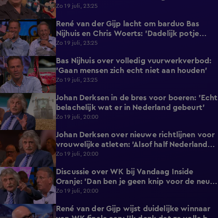
nergens op!’
Zo 19 juli, 23:25
René van der Gijp lacht om barduo Bas
1:17
Nijhuis en Chris Woerts: 'Dadelijk potje
vaseline mee!'
Zo 19 juli, 23:25
Bas Nijhuis over volledig vuurwerkverbod:
1:31
'Gaan mensen zich echt niet aan houden'
Zo 19 juli, 23:25
Johan Derksen in de bres voor boeren: 'Echt
1:29
belachelijk wat er in Nederland gebeurt'
Zo 19 juli, 20:00
Johan Derksen over nieuwe richtlijnen voor
3:20
vrouwelijke atleten: 'Alsof half Nederland
dan zit te rukken'
Zo 19 juli, 20:00
Discussie over WK bij Vandaag Inside
6:18
Oranje: 'Dan ben je geen knip voor de neus
waard'
Zo 19 juli, 20:00
René van der Gijp wijst duidelijke winnaar
0:55