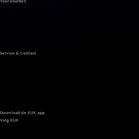
Voorwaarden
Gebruiksvoorwaarden
Cookie instellingen
Cookieverklaring
Privacyverklaring
Toegankelijkheid
Algemene voorwaarden KIJK
Service & Contact
Aanmelden voor een programma
Acties
Adverteren
Smart TV inlog
Over KIJK
Vacatures
Klantenservice
Download de KIJK app
Volg KIJK
©
2026 Talpa Network. Alle rechten voorbehouden. Geen
tekst- en datamining.