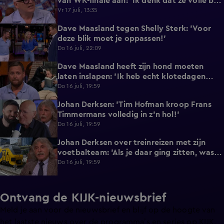
van WK-finale aan: 'Ik denk dat ze volle bak
gaan!'
Vr 17 juli, 13:35
Dave Maasland tegen Shelly Sterk: 'Voor
4:20
deze blik moet je oppassen!'
Do 16 juli, 22:09
Dave Maasland heeft zijn hond moeten
5:05
laten inslapen: 'Ik heb echt klotedagen
achter de rug'
Do 16 juli, 19:59
Johan Derksen: 'Tim Hofman kroop Frans
3:21
Timmermans volledig in z'n hol!'
Do 16 juli, 19:59
Johan Derksen over treinreizen met zijn
7:12
voetbalteam: 'Als je daar ging zitten, was je
de lul'
Do 16 juli, 19:59
Ontvang de KIJK-nieuwsbrief
Meld je aan voor de nieuwsbrief en blijf op de hoogte van
het laatste nieuws over de programma’s en series op KIJK.