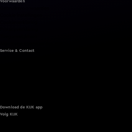
Voorwaarden
Gebruiksvoorwaarden
Cookie instellingen
Cookieverklaring
Privacyverklaring
Toegankelijkheid
Algemene voorwaarden KIJK
Service & Contact
Aanmelden voor een programma
Acties
Adverteren
Smart TV inlog
Over KIJK
Vacatures
Klantenservice
Download de KIJK app
Volg KIJK
©
2026 Talpa Network. Alle rechten voorbehouden. Geen
tekst- en datamining.