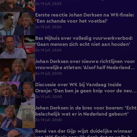
nergens op!’
Zo 19 juli, 23:25
Eerste reactie Johan Derksen na WK-finale:
1:18
'Een schande voor het voetbal'
Zo 19 juli, 23:25
Bas Nijhuis over volledig vuurwerkverbod:
1:31
'Gaan mensen zich echt niet aan houden'
Zo 19 juli, 23:25
Johan Derksen over nieuwe richtlijnen voor
3:20
vrouwelijke atleten: 'Alsof half Nederland
dan zit te rukken'
Zo 19 juli, 20:00
Discussie over WK bij Vandaag Inside
6:18
Oranje: 'Dan ben je geen knip voor de neus
waard'
Zo 19 juli, 20:00
Johan Derksen in de bres voor boeren: 'Echt
1:29
belachelijk wat er in Nederland gebeurt'
Zo 19 juli, 20:00
René van der Gijp wijst duidelijke winnaar
0:55