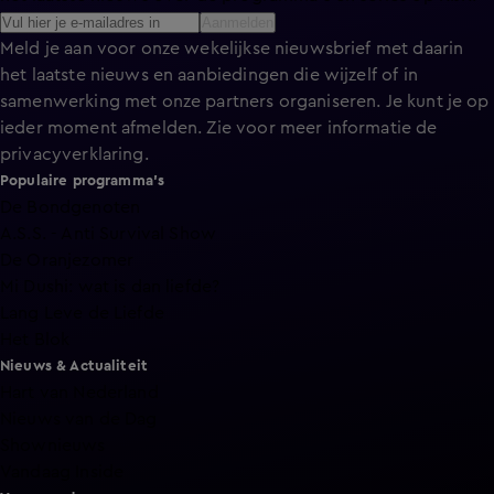
Aanmelden
Meld je aan voor onze wekelijkse nieuwsbrief met daarin
het laatste nieuws en aanbiedingen die wijzelf of in
samenwerking met onze partners organiseren. Je kunt je op
ieder moment afmelden. Zie voor meer informatie de
privacyverklaring
.
Populaire programma's
De Bondgenoten
A.S.S. - Anti Survival Show
De Oranjezomer
Mi Dushi: wat is dan liefde?
Lang Leve de Liefde
Het Blok
Nieuws & Actualiteit
Hart van Nederland
Nieuws van de Dag
Shownieuws
Vandaag Inside