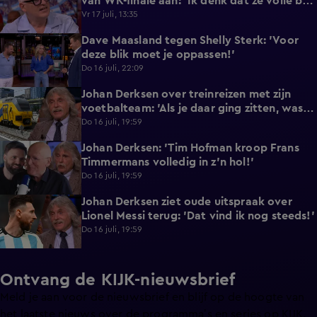
van WK-finale aan: 'Ik denk dat ze volle bak
gaan!'
Vr 17 juli, 13:35
Dave Maasland tegen Shelly Sterk: 'Voor
4:20
deze blik moet je oppassen!'
Do 16 juli, 22:09
Johan Derksen over treinreizen met zijn
7:12
voetbalteam: 'Als je daar ging zitten, was je
de lul'
Do 16 juli, 19:59
Johan Derksen: 'Tim Hofman kroop Frans
3:21
Timmermans volledig in z'n hol!'
Do 16 juli, 19:59
Johan Derksen ziet oude uitspraak over
1:37
Lionel Messi terug: 'Dat vind ik nog steeds!'
Do 16 juli, 19:59
Ontvang de KIJK-nieuwsbrief
Meld je aan voor de nieuwsbrief en blijf op de hoogte van
het laatste nieuws over de programma’s en series op KIJK.