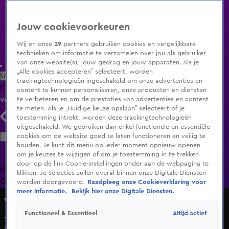
Jouw cookievoorkeuren
Wij en onze
29
partners gebruiken cookies en vergelijkbare
technieken om informatie te verzamelen over jou als gebruiker
van onze website(s), jouw gedrag en jouw apparaten. Als je
„Alle cookies accepteren” selecteert, worden
Uitzending Gemist
Populaire programma's
Zenders
Genres
trackingtechnologieën ingeschakeld om onze advertenties en
Clips
Films
Radio
Smart TV inlog
Shop
content te kunnen personaliseren, onze producten en diensten
te verbeteren en om de prestaties van advertenties en content
Volg KIJK
te meten. Als je „Huidige keuze opslaan” selecteert of je
toestemming intrekt, worden deze trackingtechnologieën
uitgeschakeld. We gebruiken dan enkel functionele en essentiële
Zoeken
cookies om de website goed te laten functioneren en veilig te
houden. Je kunt dit menu op ieder moment opnieuw openen
om je keuzes te wijzigen of om je toestemming in te trekken
door op de link Cookie-instellingen onder aan de webpagina te
Home
Uitzending Gemist
Programma's
De Bondgenoten
De
klikken. Je selecties zullen overal binnen onze Digitale Diensten
Oranjezomer
Livestreams
Shop
worden doorgevoerd.
Raadpleeg onze Cookieverklaring voor
meer informatie.
Bekijk hier onze Digitale Diensten.
Vandaag Inside Oranje
Altijd actief
Functioneel & Essentieel
Johan: 'Aran Bade is een bijzonder aardige jongen, maar
dat is stuitend wat hij vroeg aan Ali B'