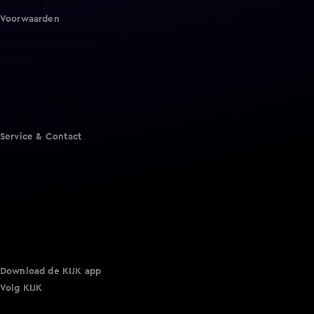
Vandaag Inside
Voorwaarden
Gebruiksvoorwaarden
Cookie instellingen
Cookieverklaring
Privacyverklaring
Toegankelijkheid
Algemene voorwaarden KIJK
Service & Contact
Aanmelden voor een programma
Acties
Adverteren
Smart TV inlog
Over KIJK
Vacatures
Klantenservice
Download de KIJK app
Volg KIJK
©
2026 Talpa Network. Alle rechten voorbehouden. Geen