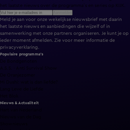
het laatste nieuws over de programma’s en series op KIJK.
Aanmelden
Meld je aan voor onze wekelijkse nieuwsbrief met daarin
het laatste nieuws en aanbiedingen die wijzelf of in
samenwerking met onze partners organiseren. Je kunt je op
ieder moment afmelden. Zie voor meer informatie de
privacyverklaring
.
Populaire programma's
De Bondgenoten
A.S.S. - Anti Survival Show
De Oranjezomer
Mi Dushi: wat is dan liefde?
Lang Leve de Liefde
Het Blok
Nieuws & Actualiteit
Hart van Nederland
Nieuws van de Dag
Shownieuws