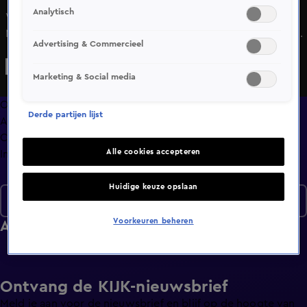
Analytisch
Wilfred Genee, Johan Derksen, René van der Gijp en Tina
Nijkamp bespreken in razendsnel tempo de actualiteit: Het
Advertising & Commercieel
asielbeleid in Nederland, vooruitblik op Oranje - Marokko
en de Formule 1 naar Assen.
Marketing & Social media
Overzicht
Derde partijen lijst
Afleveringen
Clips
Alle cookies accepteren
Info
Huidige keuze opslaan
Seizoen 2026
Voorkeuren beheren
Afleveringen
Ontvang de KIJK-nieuwsbrief
Meld je aan voor de nieuwsbrief en blijf op de hoogte van