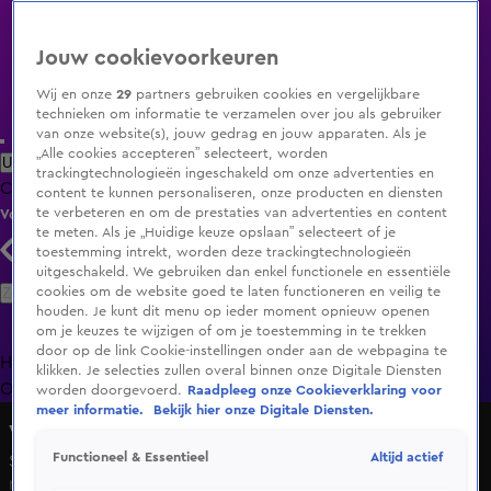
Jouw cookievoorkeuren
Wij en onze
29
partners gebruiken cookies en vergelijkbare
technieken om informatie te verzamelen over jou als gebruiker
van onze website(s), jouw gedrag en jouw apparaten. Als je
„Alle cookies accepteren” selecteert, worden
Uitzending Gemist
Populaire programma's
Zenders
Genres
trackingtechnologieën ingeschakeld om onze advertenties en
Clips
Films
Radio
Smart TV inlog
Shop
content te kunnen personaliseren, onze producten en diensten
te verbeteren en om de prestaties van advertenties en content
Volg KIJK
te meten. Als je „Huidige keuze opslaan” selecteert of je
toestemming intrekt, worden deze trackingtechnologieën
uitgeschakeld. We gebruiken dan enkel functionele en essentiële
Zoeken
cookies om de website goed te laten functioneren en veilig te
houden. Je kunt dit menu op ieder moment opnieuw openen
om je keuzes te wijzigen of om je toestemming in te trekken
door op de link Cookie-instellingen onder aan de webpagina te
Home
Uitzending Gemist
Programma's
De Bondgenoten
De
klikken. Je selecties zullen overal binnen onze Digitale Diensten
Oranjezomer
Livestreams
Shop
worden doorgevoerd.
Raadpleeg onze Cookieverklaring voor
meer informatie.
Bekijk hier onze Digitale Diensten.
Vandaag Inside Oranje
Altijd actief
Functioneel & Essentieel
Seizoen 2026, aflevering 21
Ma 29 juni, 18:00