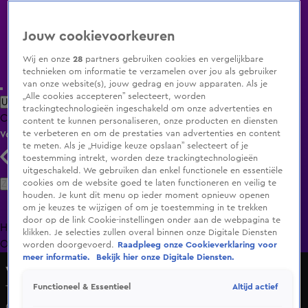
Jouw cookievoorkeuren
Wij en onze
28
partners gebruiken cookies en vergelijkbare
technieken om informatie te verzamelen over jou als gebruiker
van onze website(s), jouw gedrag en jouw apparaten. Als je
„Alle cookies accepteren” selecteert, worden
Uitzending Gemist
Populaire programma's
Zenders
Genres
trackingtechnologieën ingeschakeld om onze advertenties en
Clips
Films
Radio
Smart TV inlog
Shop
content te kunnen personaliseren, onze producten en diensten
te verbeteren en om de prestaties van advertenties en content
Volg KIJK
te meten. Als je „Huidige keuze opslaan” selecteert of je
toestemming intrekt, worden deze trackingtechnologieën
uitgeschakeld. We gebruiken dan enkel functionele en essentiële
Zoeken
cookies om de website goed te laten functioneren en veilig te
houden. Je kunt dit menu op ieder moment opnieuw openen
om je keuzes te wijzigen of om je toestemming in te trekken
door op de link Cookie-instellingen onder aan de webpagina te
Home
Uitzending Gemist
Programma's
De Bondgenoten
De
klikken. Je selecties zullen overal binnen onze Digitale Diensten
Oranjezomer
Livestreams
Shop
worden doorgevoerd.
Raadpleeg onze Cookieverklaring voor
meer informatie.
Bekijk hier onze Digitale Diensten.
Vandaag Inside Oranje
Altijd actief
Functioneel & Essentieel
Tina Nijkamp geen fan van Jan Smit: 'Heel raar dat zijn zus
daar nooit optreedt!'