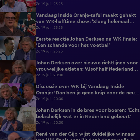
Zo 19 juli, 23:25
Vandaag Inside Oranje-tafel maakt gehakt
2:40
van WK-halftime show: ‘Sloeg helemaal
nergens op!’
Zo 19 juli, 23:25
Eerste reactie Johan Derksen na WK-finale:
1:18
'Een schande voor het voetbal'
Zo 19 juli, 23:25
Johan Derksen over nieuwe richtlijnen voor
3:20
vrouwelijke atleten: 'Alsof half Nederland
dan zit te rukken'
Zo 19 juli, 20:00
Discussie over WK bij Vandaag Inside
6:18
Oranje: 'Dan ben je geen knip voor de neus
waard'
Zo 19 juli, 20:00
Johan Derksen in de bres voor boeren: 'Echt
1:29
belachelijk wat er in Nederland gebeurt'
Zo 19 juli, 20:00
René van der Gijp wijst duidelijke winnaar
0:55