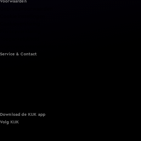
Voorwaarden
Gebruiksvoorwaarden
Cookie instellingen
Cookieverklaring
Privacyverklaring
Toegankelijkheid
Algemene voorwaarden KIJK
Service & Contact
Aanmelden voor een programma
Acties
Adverteren
Smart TV inlog
Over KIJK
Vacatures
Klantenservice
Download de KIJK app
Volg KIJK
©
2026 Talpa Network. Alle rechten voorbehouden. Geen
tekst- en datamining.