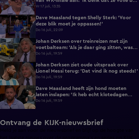
van WK-finale aan: 'Ik denk dat ze volle bak
gaan!'
Vr 17 juli, 13:35
Dave Maasland tegen Shelly Sterk: 'Voor
4:20
deze blik moet je oppassen!'
Do 16 juli, 22:09
Johan Derksen over treinreizen met zijn
7:12
voetbalteam: 'Als je daar ging zitten, was je
de lul'
Do 16 juli, 19:59
Johan Derksen ziet oude uitspraak over
1:37
Lionel Messi terug: 'Dat vind ik nog steeds!'
Do 16 juli, 19:59
Dave Maasland heeft zijn hond moeten
5:05
laten inslapen: 'Ik heb echt klotedagen
achter de rug'
Do 16 juli, 19:59
Ontvang de KIJK-nieuwsbrief
Meld je aan voor de nieuwsbrief en blijf op de hoogte van
het laatste nieuws over de programma’s en series op KIJK.