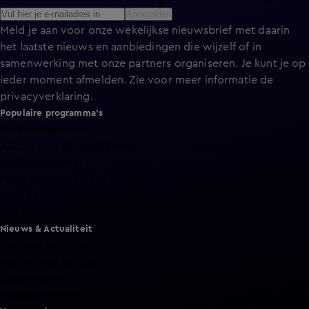
Aanmelden
Meld je aan voor onze wekelijkse nieuwsbrief met daarin
het laatste nieuws en aanbiedingen die wijzelf of in
samenwerking met onze partners organiseren. Je kunt je op
ieder moment afmelden. Zie voor meer informatie de
privacyverklaring
.
Populaire programma's
De Bondgenoten
A.S.S. - Anti Survival Show
De Oranjezomer
Mi Dushi: wat is dan liefde?
Lang Leve de Liefde
Het Blok
Nieuws & Actualiteit
Hart van Nederland
Nieuws van de Dag
Shownieuws
Vandaag Inside