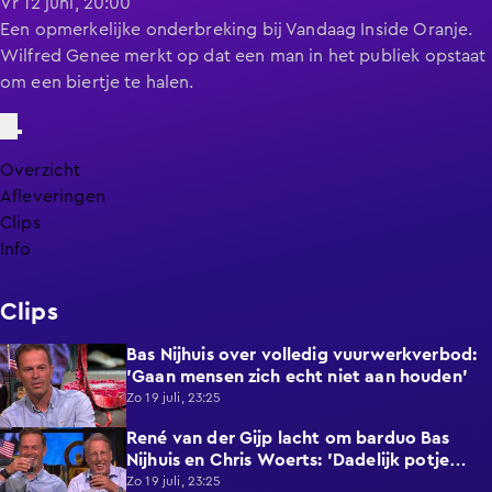
Vr 12 juni, 20:00
Een opmerkelijke onderbreking bij Vandaag Inside Oranje.
Wilfred Genee merkt op dat een man in het publiek opstaat
om een biertje te halen.
Overzicht
Afleveringen
Clips
Info
Clips
Bas Nijhuis over volledig vuurwerkverbod:
1:31
'Gaan mensen zich echt niet aan houden'
Zo 19 juli, 23:25
René van der Gijp lacht om barduo Bas
1:17
Nijhuis en Chris Woerts: 'Dadelijk potje
vaseline mee!'
Zo 19 juli, 23:25