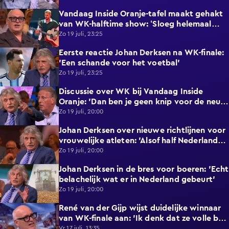
Vandaag Inside Oranje-tafel maakt gehakt
2:40
van WK-halftime show: ‘Sloeg helemaal
nergens op!’
Zo 19 juli, 23:25
Eerste reactie Johan Derksen na WK-finale:
1:18
'Een schande voor het voetbal'
Zo 19 juli, 23:25
Discussie over WK bij Vandaag Inside
6:18
Oranje: 'Dan ben je geen knip voor de neus
waard'
Zo 19 juli, 20:00
Johan Derksen over nieuwe richtlijnen voor
3:20
vrouwelijke atleten: 'Alsof half Nederland
dan zit te rukken'
Zo 19 juli, 20:00
Johan Derksen in de bres voor boeren: 'Echt
1:29
belachelijk wat er in Nederland gebeurt'
Zo 19 juli, 20:00
René van der Gijp wijst duidelijke winnaar
0:55
van WK-finale aan: 'Ik denk dat ze volle bak
gaan!'
Vr 17 juli, 13:35