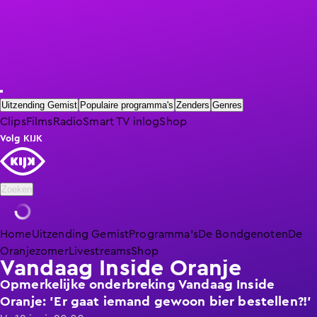
Uitzending Gemist
Populaire programma's
Zenders
Genres
Clips
Films
Radio
Smart TV inlog
Shop
Volg KIJK
Zoeken
Home
Uitzending Gemist
Programma's
De Bondgenoten
De
Oranjezomer
Livestreams
Shop
Vandaag Inside Oranje
Opmerkelijke onderbreking Vandaag Inside
Oranje: 'Er gaat iemand gewoon bier bestellen?!'