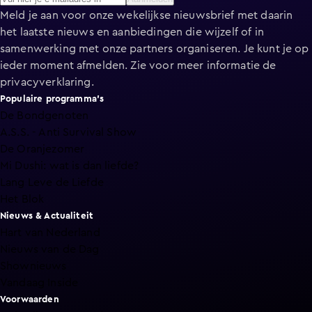
Meld je aan voor onze wekelijkse nieuwsbrief met daarin
het laatste nieuws en aanbiedingen die wijzelf of in
samenwerking met onze partners organiseren. Je kunt je op
ieder moment afmelden. Zie voor meer informatie de
privacyverklaring
.
Populaire programma's
De Bondgenoten
A.S.S. - Anti Survival Show
De Oranjezomer
Mi Dushi: wat is dan liefde?
Lang Leve de Liefde
Het Blok
Nieuws & Actualiteit
Hart van Nederland
Nieuws van de Dag
Shownieuws
Vandaag Inside
Voorwaarden