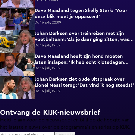
Dave Maasland tegen Shelly Sterk: 'Voor
4:20
deze blik moet je oppassen!'
Do 16 juli, 22:09
Johan Derksen over treinreizen met zijn
7:12
voetbalteam: 'Als je daar ging zitten, was je
de lul'
Do 16 juli, 19:59
Dave Maasland heeft zijn hond moeten
5:05
laten inslapen: 'Ik heb echt klotedagen
achter de rug'
Do 16 juli, 19:59
Johan Derksen ziet oude uitspraak over
1:37
Lionel Messi terug: 'Dat vind ik nog steeds!'
Do 16 juli, 19:59
Ontvang de KIJK-nieuwsbrief
Meld je aan voor de nieuwsbrief en blijf op de hoogte van
het laatste nieuws over de programma’s en series op KIJK.
Aanmelden