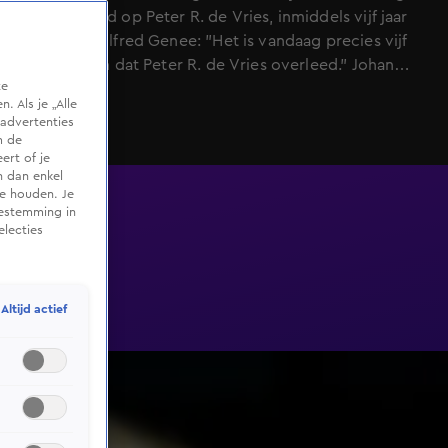
op de moord op Peter R. de Vries, inmiddels vijf jaar
geleden. Wilfred Genee: "Het is vandaag precies vijf
jaar geleden dat Peter R. de Vries overleed." Johan
te
Derksen: "Ik weet nog dat wij een uitzending maakten
 Als je „Alle
en tegenover elkaar zaten, en geen zin meer hadden
advertenties
om een programma te maken.'"
m de
ert of je
n dan enkel
te houden. Je
oestemming in
electies
Altijd actief