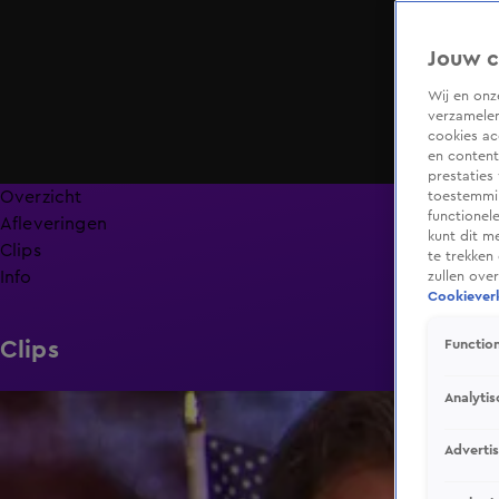
Jouw c
Wij en on
verzamelen
cookies ac
en content
prestaties
Overzicht
toestemmin
functionel
Afleveringen
kunt dit m
Clips
te trekken
Info
zullen ove
Cookieverk
Clips
Function
Analytis
1:31
Adverti