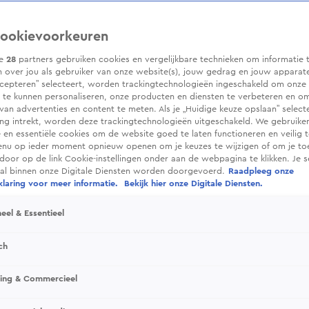
ookievoorkeuren
ze
28
partners gebruiken cookies en vergelijkbare technieken om informatie 
 over jou als gebruiker van onze website(s), jouw gedrag en jouw apparaten.
cepteren” selecteert, worden trackingtechnologieën ingeschakeld om onze 
 te kunnen personaliseren, onze producten en diensten te verbeteren en o
 van advertenties en content te meten. Als je „Huidige keuze opslaan” selecte
g intrekt, worden deze trackingtechnologieën uitgeschakeld. We gebruike
e en essentiële cookies om de website goed te laten functioneren en veilig 
enu op ieder moment opnieuw openen om je keuzes te wijzigen of om je t
 door op de link Cookie-instellingen onder aan de webpagina te klikken. Je s
ral binnen onze Digitale Diensten worden doorgevoerd.
Raadpleeg onze
laring voor meer informatie.
Bekijk hier onze Digitale Diensten.
eel & Essentieel
ch
sing & Commercieel