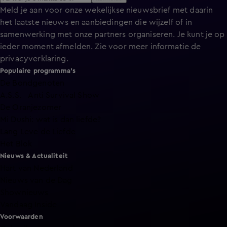
Meld je aan voor onze wekelijkse nieuwsbrief met daarin
het laatste nieuws en aanbiedingen die wijzelf of in
samenwerking met onze partners organiseren. Je kunt je op
ieder moment afmelden. Zie voor meer informatie de
privacyverklaring
.
Populaire programma's
De Bondgenoten
A.S.S. - Anti Survival Show
De Oranjezomer
Mi Dushi: wat is dan liefde?
Lang Leve de Liefde
Het Blok
Nieuws & Actualiteit
Hart van Nederland
Nieuws van de Dag
Shownieuws
Vandaag Inside
Voorwaarden