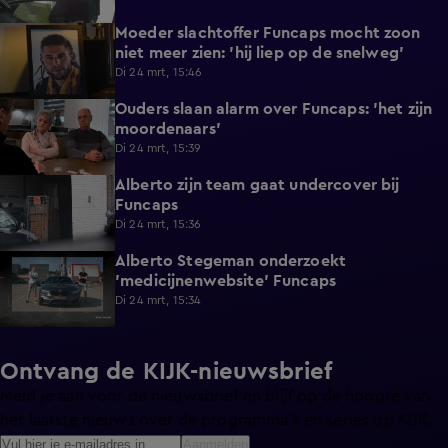
Moeder slachtoffer Funcaps mocht zoon
0:56
niet meer zien: 'hij liep op de snelweg'
Di 24 mrt, 15:46
Ouders slaan alarm over Funcaps: 'het zijn
0:29
moordenaars'
Di 24 mrt, 15:39
Alberto zijn team gaat undercover bij
0:50
Funcaps
Di 24 mrt, 15:36
Alberto Stegeman onderzoekt
0:40
'medicijnenwebsite' Funcaps
Di 24 mrt, 15:34
Ontvang de KIJK-nieuwsbrief
Meld je aan voor de nieuwsbrief en blijf op de hoogte van
het laatste nieuws over de programma’s en series op KIJK.
Aanmelden