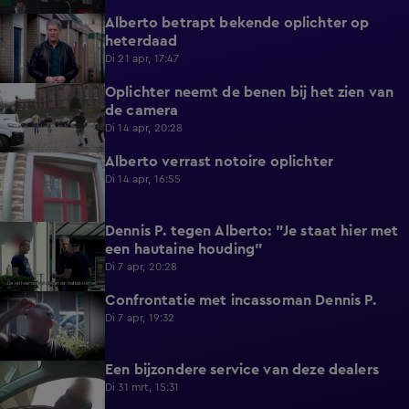
Alberto betrapt bekende oplichter op
1:08
heterdaad
Di 21 apr, 17:47
Oplichter neemt de benen bij het zien van
0:47
de camera
Di 14 apr, 20:28
Alberto verrast notoire oplichter
0:52
Di 14 apr, 16:55
Dennis P. tegen Alberto: "Je staat hier met
0:37
een hautaine houding"
Di 7 apr, 20:28
Confrontatie met incassoman Dennis P.
0:37
Di 7 apr, 19:32
Een bijzondere service van deze dealers
0:57
Di 31 mrt, 15:31