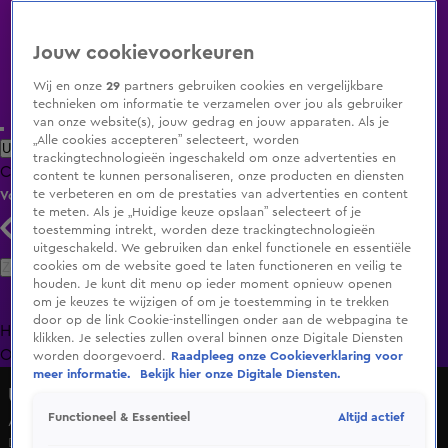
Jouw cookievoorkeuren
Wij en onze
29
partners gebruiken cookies en vergelijkbare
technieken om informatie te verzamelen over jou als gebruiker
van onze website(s), jouw gedrag en jouw apparaten. Als je
„Alle cookies accepteren” selecteert, worden
Uitzending Gemist
Populaire programma's
Zenders
Genres
trackingtechnologieën ingeschakeld om onze advertenties en
Clips
Films
Radio
Smart TV inlog
Shop
content te kunnen personaliseren, onze producten en diensten
te verbeteren en om de prestaties van advertenties en content
Volg KIJK
te meten. Als je „Huidige keuze opslaan” selecteert of je
toestemming intrekt, worden deze trackingtechnologieën
uitgeschakeld. We gebruiken dan enkel functionele en essentiële
Zoeken
cookies om de website goed te laten functioneren en veilig te
houden. Je kunt dit menu op ieder moment opnieuw openen
om je keuzes te wijzigen of om je toestemming in te trekken
door op de link Cookie-instellingen onder aan de webpagina te
Home
Uitzending Gemist
Programma's
De Bondgenoten
De
klikken. Je selecties zullen overal binnen onze Digitale Diensten
Oranjezomer
Livestreams
Shop
worden doorgevoerd.
Raadpleeg onze Cookieverklaring voor
meer informatie.
Bekijk hier onze Digitale Diensten.
Undercover in Nederland
Altijd actief
Functioneel & Essentieel
Alberto betrapt bekende oplichter op heterdaad
Di 21 apr, 17:47