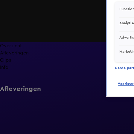
Function
Analytis
Adverti
Overzicht
Marketi
Afleveringen
Clips
Info
Derde parti
Voorkeur
Afleveringen