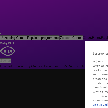
Clips
Films
Rad
Uitzending Gemist
Populaire programma's
Zenders
Genres
Volg KIJK
Jouw c
Zoeken
Wij en on
verzamelen
Home
Uitzending Gemist
Programma's
De Bondgenoten
De O
cookies ac
en content
prestaties
toestemmin
functionel
kunt dit m
te trekken
zullen ove
Cookieverk