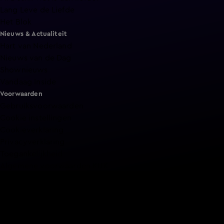
Lang Leve de Liefde
Het Blok
Nieuws & Actualiteit
Hart van Nederland
Nieuws van de Dag
Shownieuws
Vandaag Inside
Voorwaarden
Gebruiksvoorwaarden
Cookie instellingen
Cookieverklaring
Privacyverklaring
Toegankelijkheid
Algemene voorwaarden KIJK
Service & Contact
Aanmelden voor een programma
Acties
Adverteren