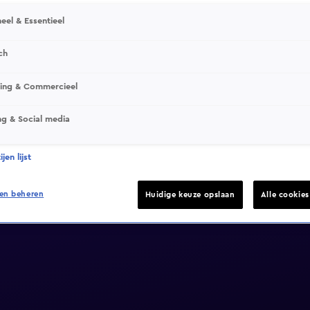
eel & Essentieel
ch
sing & Commercieel
ng & Social media
jen lijst
en beheren
Huidige keuze opslaan
Alle cookie