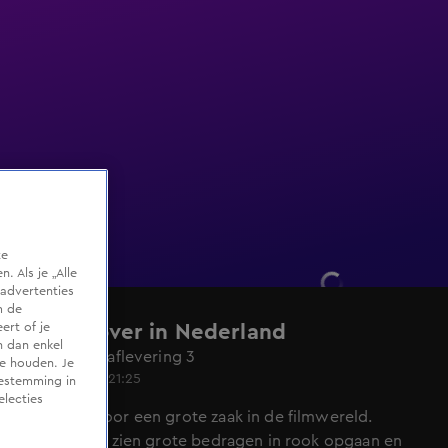
te
 Als je „Alle
advertenties
m de
ert of je
Undercover in Nederland
n dan enkel
Seizoen 22, aflevering 3
te houden. Je
29 juni 2025, 21:25
oestemming in
electies
Aandacht voor een grote zaak in de filmwereld.
Slachtoffers zien grote bedragen in rook opgaan en