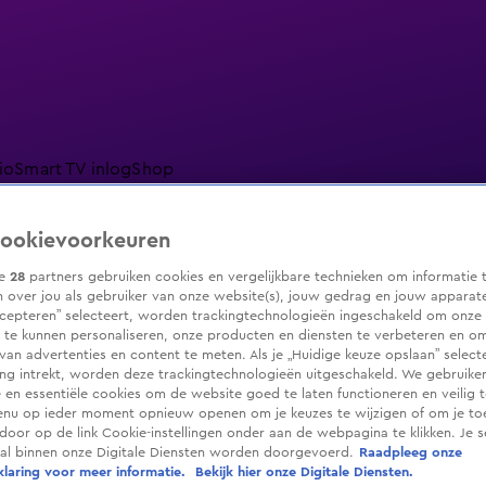
io
Smart TV inlog
Shop
ookievoorkeuren
ze
28
partners gebruiken cookies en vergelijkbare technieken om informatie 
 over jou als gebruiker van onze website(s), jouw gedrag en jouw apparaten.
ranjezomer
Livestreams
Shop
cepteren” selecteert, worden trackingtechnologieën ingeschakeld om onze 
 te kunnen personaliseren, onze producten en diensten te verbeteren en o
 van advertenties en content te meten. Als je „Huidige keuze opslaan” selecte
g intrekt, worden deze trackingtechnologieën uitgeschakeld. We gebruike
e en essentiële cookies om de website goed te laten functioneren en veilig 
enu op ieder moment opnieuw openen om je keuzes te wijzigen of om je t
 door op de link Cookie-instellingen onder aan de webpagina te klikken. Je s
ral binnen onze Digitale Diensten worden doorgevoerd.
Raadpleeg onze
laring voor meer informatie.
Bekijk hier onze Digitale Diensten.