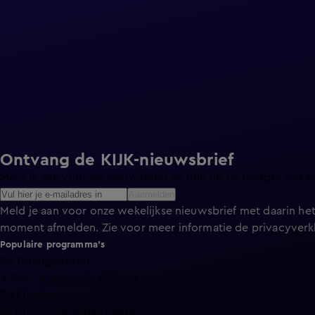
Ontvang de KIJK-nieuwsbrief
Meld je aan voor de nieuwsbrief en blijf op de hoogte van h
Aanmelden
Meld je aan voor onze wekelijkse nieuwsbrief met daarin het
moment afmelden. Zie voor meer informatie de
privacyverk
Populaire programma's
De Bondgenoten
A.S.S. - Anti Survival Show
De Oranjezomer
Mi Dushi: wat is dan liefde?