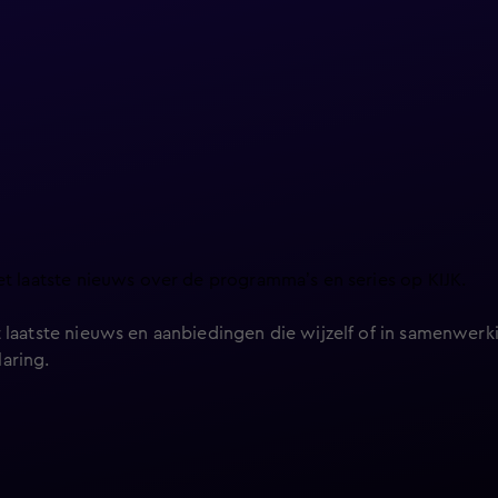
et laatste nieuws over de programma’s en series op KIJK.
 laatste nieuws en aanbiedingen die wijzelf of in samenwerki
laring
.