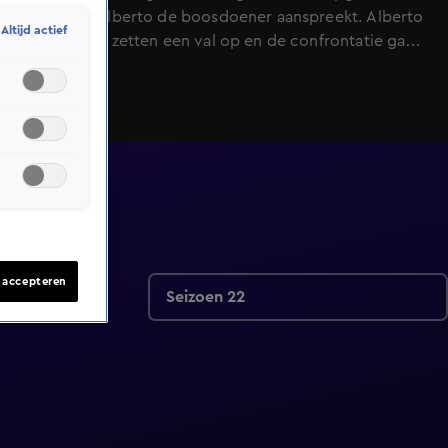
willen dat Alberto de boosdoener aanspreekt. Alberto
Altijd actief
en zijn team zetten een val op en de confrontatie gaat
er vervolgens heftig aan toe.
s accepteren
Seizoen 22