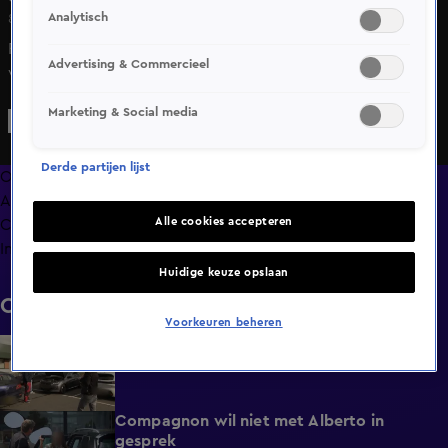
Analytisch
8 juni 2025, 21:29
Roy S. probeert het gesprek met Alberto Stegeman nog
Advertising & Commercieel
vriendelijk te starten maar in de beschuldigingen van
Alberto gaat hij niet mee.
Marketing & Social media
Derde partijen lijst
Overzicht
Afleveringen
Alle cookies accepteren
Clips
Info
Huidige keuze opslaan
Clips
Voorkeuren beheren
Alberto treft opnieuw een oude bekende
1:09
Di 21 apr, 20:28
Compagnon wil niet met Alberto in
0:56
gesprek