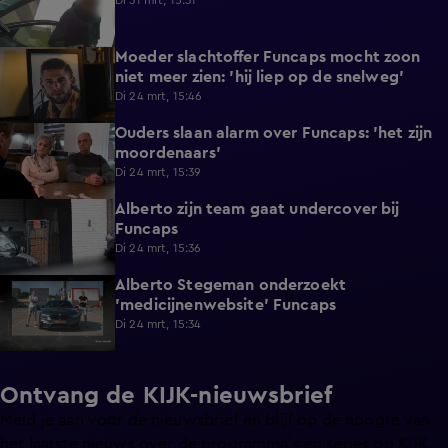
Di 31 mrt, 15:31
Moeder slachtoffer Funcaps mocht zoon
0:56
niet meer zien: 'hij liep op de snelweg'
Di 24 mrt, 15:46
Ouders slaan alarm over Funcaps: 'het zijn
0:29
moordenaars'
Di 24 mrt, 15:39
Alberto zijn team gaat undercover bij
0:50
Funcaps
Di 24 mrt, 15:36
Alberto Stegeman onderzoekt
0:40
'medicijnenwebsite' Funcaps
Di 24 mrt, 15:34
Ontvang de KIJK-nieuwsbrief
Meld je aan voor de nieuwsbrief en blijf op de hoogte van
het laatste nieuws over de programma’s en series op KIJK.