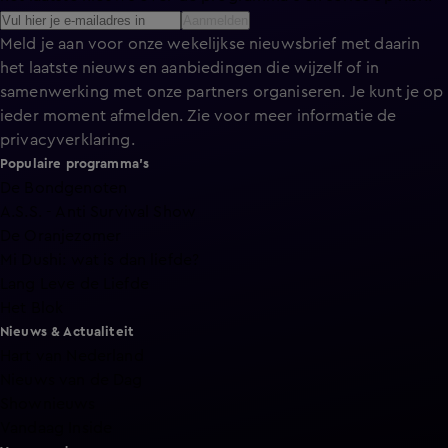
Aanmelden
Meld je aan voor onze wekelijkse nieuwsbrief met daarin
het laatste nieuws en aanbiedingen die wijzelf of in
samenwerking met onze partners organiseren. Je kunt je op
ieder moment afmelden. Zie voor meer informatie de
privacyverklaring
.
Populaire programma's
De Bondgenoten
A.S.S. - Anti Survival Show
De Oranjezomer
Mi Dushi: wat is dan liefde?
Lang Leve de Liefde
Het Blok
Nieuws & Actualiteit
Hart van Nederland
Nieuws van de Dag
Shownieuws
Vandaag Inside