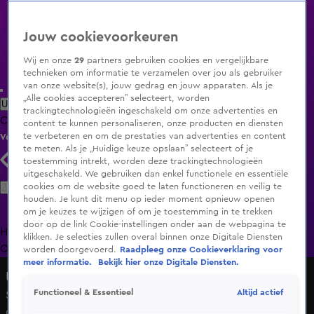
Jouw cookievoorkeuren
Wij en onze
29
partners gebruiken cookies en vergelijkbare
technieken om informatie te verzamelen over jou als gebruiker
van onze website(s), jouw gedrag en jouw apparaten. Als je
„Alle cookies accepteren” selecteert, worden
Uitzending Gemist
Populaire programma's
Zenders
Genres
trackingtechnologieën ingeschakeld om onze advertenties en
Clips
Films
Radio
Smart TV inlog
Shop
content te kunnen personaliseren, onze producten en diensten
te verbeteren en om de prestaties van advertenties en content
Volg KIJK
te meten. Als je „Huidige keuze opslaan” selecteert of je
toestemming intrekt, worden deze trackingtechnologieën
uitgeschakeld. We gebruiken dan enkel functionele en essentiële
Zoeken
cookies om de website goed te laten functioneren en veilig te
houden. Je kunt dit menu op ieder moment opnieuw openen
om je keuzes te wijzigen of om je toestemming in te trekken
door op de link Cookie-instellingen onder aan de webpagina te
Home
Uitzending Gemist
Programma's
De Bondgenoten
De
klikken. Je selecties zullen overal binnen onze Digitale Diensten
Oranjezomer
Livestreams
Shop
worden doorgevoerd.
Raadpleeg onze Cookieverklaring voor
meer informatie.
Bekijk hier onze Digitale Diensten.
Undercover in Nederland
Altijd actief
Functioneel & Essentieel
Slachtoffers krijgen nog meer dan €300.000,- van
oplichter Roy S.