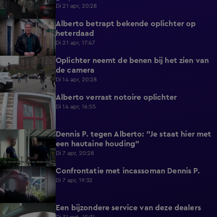
Di 21 apr, 20:28
Alberto betrapt bekende oplichter op
1:08
heterdaad
Di 21 apr, 17:47
Oplichter neemt de benen bij het zien van
0:47
de camera
Di 14 apr, 20:28
Alberto verrast notoire oplichter
0:52
Di 14 apr, 16:55
Dennis P. tegen Alberto: "Je staat hier met
0:37
een hautaine houding"
Di 7 apr, 20:28
Confrontatie met incassoman Dennis P.
0:37
Di 7 apr, 19:32
Een bijzondere service van deze dealers
0:57