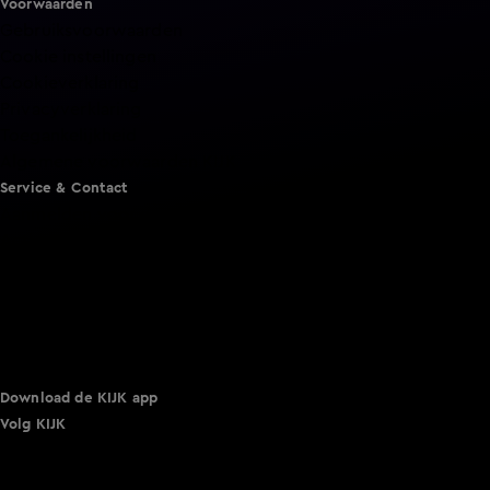
Voorwaarden
Gebruiksvoorwaarden
Cookie instellingen
Cookieverklaring
Privacyverklaring
Toegankelijkheid
Algemene voorwaarden KIJK
Service & Contact
Aanmelden voor een programma
Acties
Adverteren
Smart TV inlog
Over KIJK
Vacatures
Klantenservice
Download de KIJK app
Volg KIJK
©
2026 Talpa Network. Alle rechten voorbehouden. Geen
tekst- en datamining.