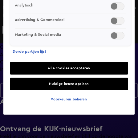
Analytisch
Met de verborgen camera als het perfecte wapen worden
allerlei duistere zaken ontmaskerd door Alberto Stegeman
Advertising & Commercieel
en zijn team. Vele strafbare feiten die overal en dagelijks
onopgemerkt plaatsvinden, zijn door Undercover in
Marketing & Social media
Nederland blootgelegd.
Overzicht
Derde partijen lijst
Afleveringen
Clips
Alle cookies accepteren
Info
Huidige keuze opslaan
Seizoen 17
Voorkeuren beheren
Afleveringen
Ontvang de KIJK-nieuwsbrief
Meld je aan voor de nieuwsbrief en blijf op de hoogte van