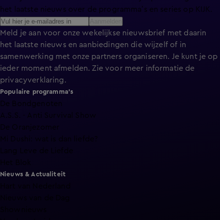
het laatste nieuws over de programma’s en series op KIJK.
Aanmelden
Meld je aan voor onze wekelijkse nieuwsbrief met daarin
het laatste nieuws en aanbiedingen die wijzelf of in
samenwerking met onze partners organiseren. Je kunt je op
ieder moment afmelden. Zie voor meer informatie de
privacyverklaring
.
Populaire programma's
De Bondgenoten
A.S.S. - Anti Survival Show
De Oranjezomer
Mi Dushi: wat is dan liefde?
Lang Leve de Liefde
Het Blok
Nieuws & Actualiteit
Hart van Nederland
Nieuws van de Dag
Shownieuws