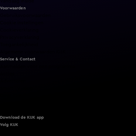
Vandaag Inside
Voorwaarden
Gebruiksvoorwaarden
Cookie instellingen
Cookieverklaring
Privacyverklaring
Toegankelijkheid
Algemene voorwaarden KIJK
Service & Contact
Aanmelden voor een programma
Acties
Adverteren
Smart TV inlog
Over KIJK
Vacatures
Klantenservice
Download de KIJK app
Volg KIJK
©
2026 Talpa Network. Alle rechten voorbehouden. Geen