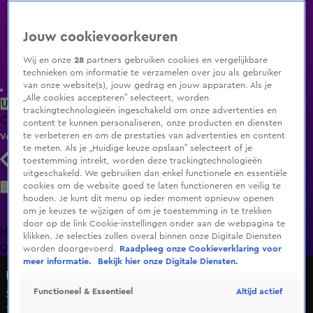
Jouw cookievoorkeuren
Wij en onze
28
partners gebruiken cookies en vergelijkbare
technieken om informatie te verzamelen over jou als gebruiker
van onze website(s), jouw gedrag en jouw apparaten. Als je
„Alle cookies accepteren” selecteert, worden
Uitzending Gemist
Populaire programma's
Zenders
Genres
trackingtechnologieën ingeschakeld om onze advertenties en
Clips
Films
Radio
Smart TV inlog
Shop
content te kunnen personaliseren, onze producten en diensten
te verbeteren en om de prestaties van advertenties en content
Volg KIJK
te meten. Als je „Huidige keuze opslaan” selecteert of je
toestemming intrekt, worden deze trackingtechnologieën
uitgeschakeld. We gebruiken dan enkel functionele en essentiële
Zoeken
cookies om de website goed te laten functioneren en veilig te
houden. Je kunt dit menu op ieder moment opnieuw openen
om je keuzes te wijzigen of om je toestemming in te trekken
door op de link Cookie-instellingen onder aan de webpagina te
Home
Uitzending Gemist
Programma's
De Bondgenoten
De
klikken. Je selecties zullen overal binnen onze Digitale Diensten
Oranjezomer
Livestreams
Shop
worden doorgevoerd.
Raadpleeg onze Cookieverklaring voor
meer informatie.
Bekijk hier onze Digitale Diensten.
Undercover in Nederland
Altijd actief
Functioneel & Essentieel
Seizoen 17, aflevering 7
19 mrt 2020, 20:30