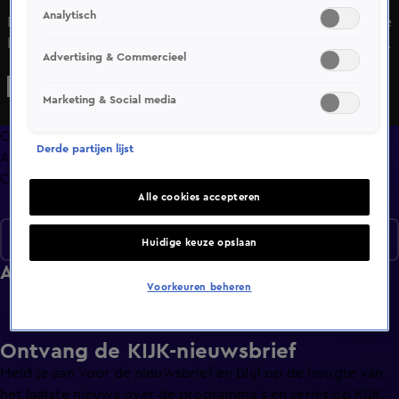
Analytisch
Dit is de Top 5 van Chateau Meiland VIPS. Hierin komen de
best bekeken fragmenten van Chateau Meiland VIPS aan
Advertising & Commercieel
bod.
Marketing & Social media
Overzicht
Derde partijen lijst
Afleveringen
Clips
Alle cookies accepteren
Seizoen 1
Huidige keuze opslaan
Afleveringen
Voorkeuren beheren
Ontvang de KIJK-nieuwsbrief
Meld je aan voor de nieuwsbrief en blijf op de hoogte van
het laatste nieuws over de programma’s en series op KIJK.