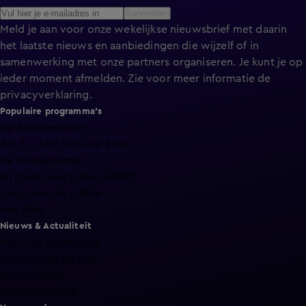
Aanmelden
Meld je aan voor onze wekelijkse nieuwsbrief met daarin
het laatste nieuws en aanbiedingen die wijzelf of in
samenwerking met onze partners organiseren. Je kunt je op
ieder moment afmelden. Zie voor meer informatie de
privacyverklaring
.
Populaire programma's
De Bondgenoten
A.S.S. - Anti Survival Show
De Oranjezomer
Mi Dushi: wat is dan liefde?
Lang Leve de Liefde
Het Blok
Nieuws & Actualiteit
Hart van Nederland
Nieuws van de Dag
Shownieuws
Vandaag Inside