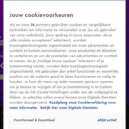
Jouw cookievoorkeuren
Wij en onze
28
partners gebruiken cookies en vergelijkbare
technieken om informatie te verzamelen over jou als gebruiker
van onze website(s), jouw gedrag en jouw apparaten. Als je
„Alle cookies accepteren” selecteert, worden
Uitzending Gemist
Populaire programma's
Zenders
Genres
trackingtechnologieën ingeschakeld om onze advertenties en
Clips
Films
Radio
Smart TV inlog
Shop
content te kunnen personaliseren, onze producten en diensten
te verbeteren en om de prestaties van advertenties en content
Volg KIJK
te meten. Als je „Huidige keuze opslaan” selecteert of je
toestemming intrekt, worden deze trackingtechnologieën
uitgeschakeld. We gebruiken dan enkel functionele en essentiële
Zoeken
cookies om de website goed te laten functioneren en veilig te
houden. Je kunt dit menu op ieder moment opnieuw openen
om je keuzes te wijzigen of om je toestemming in te trekken
door op de link Cookie-instellingen onder aan de webpagina te
Home
Uitzending Gemist
Programma's
De Bondgenoten
De
klikken. Je selecties zullen overal binnen onze Digitale Diensten
Oranjezomer
Livestreams
Shop
worden doorgevoerd.
Raadpleeg onze Cookieverklaring voor
meer informatie.
Bekijk hier onze Digitale Diensten.
Top 10
Altijd actief
Functioneel & Essentieel
Seizoen 1, aflevering 11
9 dec 2024, 08:00