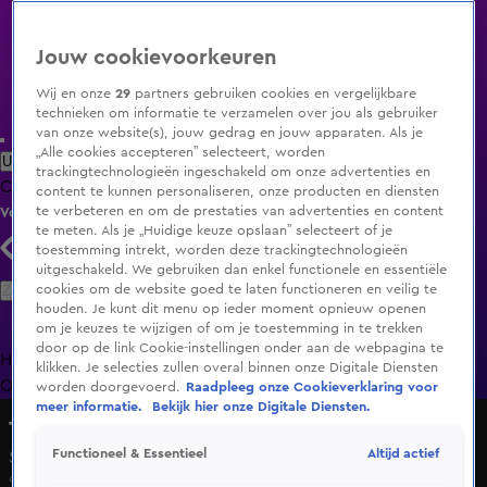
Jouw cookievoorkeuren
Wij en onze
29
partners gebruiken cookies en vergelijkbare
technieken om informatie te verzamelen over jou als gebruiker
van onze website(s), jouw gedrag en jouw apparaten. Als je
„Alle cookies accepteren” selecteert, worden
Uitzending Gemist
Populaire programma's
Zenders
Genres
trackingtechnologieën ingeschakeld om onze advertenties en
Clips
Films
Radio
Smart TV inlog
Shop
content te kunnen personaliseren, onze producten en diensten
te verbeteren en om de prestaties van advertenties en content
Volg KIJK
te meten. Als je „Huidige keuze opslaan” selecteert of je
toestemming intrekt, worden deze trackingtechnologieën
uitgeschakeld. We gebruiken dan enkel functionele en essentiële
Zoeken
cookies om de website goed te laten functioneren en veilig te
houden. Je kunt dit menu op ieder moment opnieuw openen
om je keuzes te wijzigen of om je toestemming in te trekken
door op de link Cookie-instellingen onder aan de webpagina te
Home
Uitzending Gemist
Programma's
De Bondgenoten
De
klikken. Je selecties zullen overal binnen onze Digitale Diensten
Oranjezomer
Livestreams
Shop
worden doorgevoerd.
Raadpleeg onze Cookieverklaring voor
meer informatie.
Bekijk hier onze Digitale Diensten.
Top 10
Altijd actief
Functioneel & Essentieel
Seizoen 1, aflevering 6
9 dec 2024, 08:00