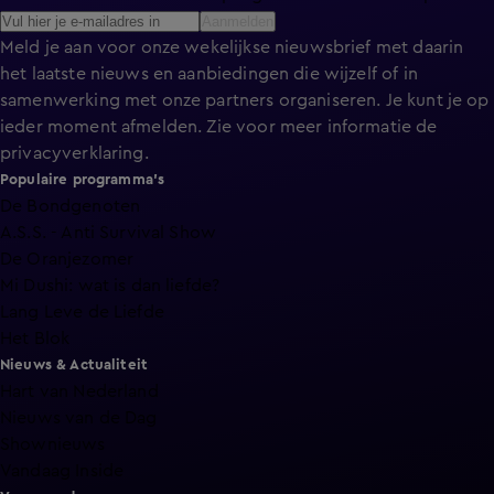
Aanmelden
Meld je aan voor onze wekelijkse nieuwsbrief met daarin
het laatste nieuws en aanbiedingen die wijzelf of in
samenwerking met onze partners organiseren. Je kunt je op
ieder moment afmelden. Zie voor meer informatie de
privacyverklaring
.
Populaire programma's
De Bondgenoten
A.S.S. - Anti Survival Show
De Oranjezomer
Mi Dushi: wat is dan liefde?
Lang Leve de Liefde
Het Blok
Nieuws & Actualiteit
Hart van Nederland
Nieuws van de Dag
Shownieuws
Vandaag Inside