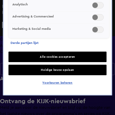
Analytisch
Dit is de Top 10 van De Bondgenoten. Hierin komen de
best bekeken fragmenten van De Bondgenoten aan bod.
Advertising & Commercieel
Marketing & Social media
Overzicht
Derde partijen lijst
Afleveringen
Clips
Alle cookies accepteren
Seizoen 1
Huidige keuze opslaan
Afleveringen
Voorkeuren beheren
Ontvang de KIJK-nieuwsbrief
Meld je aan voor de nieuwsbrief en blijf op de hoogte van
het laatste nieuws over de programma’s en series op KIJK.