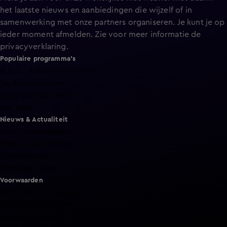
het laatste nieuws en aanbiedingen die wijzelf of in
samenwerking met onze partners organiseren. Je kunt je op
ieder moment afmelden. Zie voor meer informatie de
privacyverklaring
.
Populaire programma's
A.S.S. - Anti Survival Show
De Bondgenoten
Lang Leve de Liefde
Het Blok
Nieuws & Actualiteit
Hart van Nederland
Nieuws van de Dag
Shownieuws
Vandaag Inside
Voorwaarden
Gebruiksvoorwaarden
Cookie instellingen
Cookieverklaring