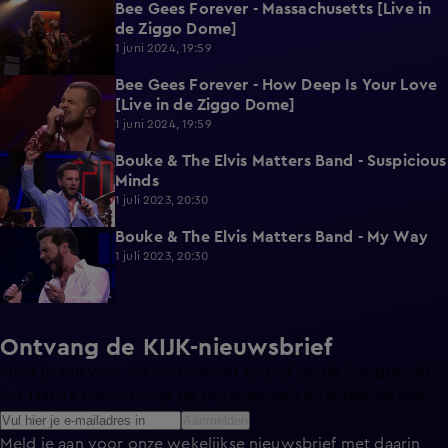
Bee Gees Forever - Massachusetts [Live in
1:55
de Ziggo Dome]
1 juni 2024, 19:59
Bee Gees Forever - How Deep Is Your Love
2:06
[Live in de Ziggo Dome]
1 juni 2024, 19:59
Bouke & The Elvis Matters Band - Suspicious
4:03
Minds
1 juli 2023, 20:30
Bouke & The Elvis Matters Band - My Way
3:40
1 juli 2023, 20:30
Ontvang de KIJK-nieuwsbrief
Meld je aan voor de nieuwsbrief en blijf op de hoogte van
het laatste nieuws over de programma’s en series op KIJK.
Aanmelden
Meld je aan voor onze wekelijkse nieuwsbrief met daarin