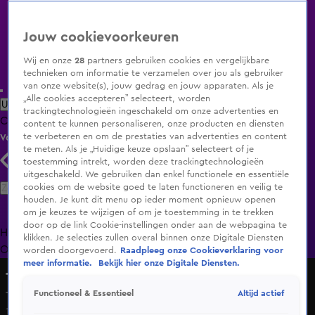
Jouw cookievoorkeuren
Wij en onze
28
partners gebruiken cookies en vergelijkbare
technieken om informatie te verzamelen over jou als gebruiker
van onze website(s), jouw gedrag en jouw apparaten. Als je
„Alle cookies accepteren” selecteert, worden
Uitzending Gemist
Populaire programma's
Zenders
Genres
trackingtechnologieën ingeschakeld om onze advertenties en
Clips
Films
Radio
Smart TV inlog
Shop
content te kunnen personaliseren, onze producten en diensten
te verbeteren en om de prestaties van advertenties en content
Volg KIJK
te meten. Als je „Huidige keuze opslaan” selecteert of je
toestemming intrekt, worden deze trackingtechnologieën
uitgeschakeld. We gebruiken dan enkel functionele en essentiële
Zoeken
cookies om de website goed te laten functioneren en veilig te
houden. Je kunt dit menu op ieder moment opnieuw openen
om je keuzes te wijzigen of om je toestemming in te trekken
door op de link Cookie-instellingen onder aan de webpagina te
Home
Uitzending Gemist
Programma's
De Bondgenoten
De
klikken. Je selecties zullen overal binnen onze Digitale Diensten
Oranjezomer
Livestreams
Shop
worden doorgevoerd.
Raadpleeg onze Cookieverklaring voor
meer informatie.
Bekijk hier onze Digitale Diensten.
The Tribute Live in Concert
Altijd actief
Functioneel & Essentieel
The Chicago Funk - In the Stone
1 juli 2023, 20:30