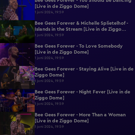
Bee Gees Forever - You Should Be Dancing
3:02
[Live in de Ziggo Dome]
1 juni 2024, 19:59
Bee Gees Forever & Michelle Splietelhof -
3:08
Islands in the Stream [Live in de Ziggo
Dome]
1 juni 2024, 19:59
Bee Gees Forever - To Love Somebody
1:53
[Live in de Ziggo Dome]
1 juni 2024, 19:59
Bee Gees Forever - Staying Alive [Live in de
2:55
Ziggo Dome]
1 juni 2024, 19:59
Bee Gees Forever - Night Fever [Live in de
2:20
Ziggo Dome]
1 juni 2024, 19:59
Bee Gees Forever - More Than a Woman
1:41
[Live in de Ziggo Dome]
1 juni 2024, 19:59