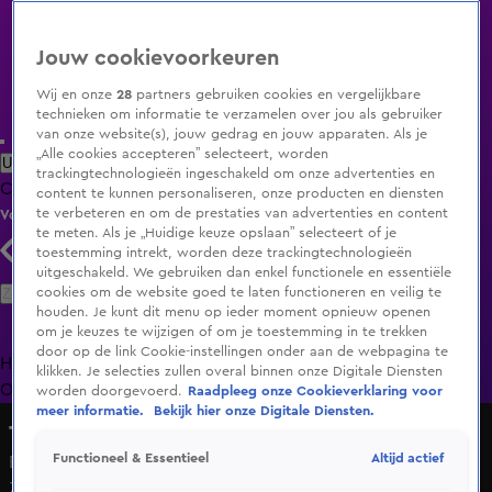
Jouw cookievoorkeuren
Wij en onze
28
partners gebruiken cookies en vergelijkbare
technieken om informatie te verzamelen over jou als gebruiker
van onze website(s), jouw gedrag en jouw apparaten. Als je
„Alle cookies accepteren” selecteert, worden
Uitzending Gemist
Populaire programma's
Zenders
Genres
trackingtechnologieën ingeschakeld om onze advertenties en
Clips
Films
Radio
Smart TV inlog
Shop
content te kunnen personaliseren, onze producten en diensten
te verbeteren en om de prestaties van advertenties en content
Volg KIJK
te meten. Als je „Huidige keuze opslaan” selecteert of je
toestemming intrekt, worden deze trackingtechnologieën
uitgeschakeld. We gebruiken dan enkel functionele en essentiële
Zoeken
cookies om de website goed te laten functioneren en veilig te
houden. Je kunt dit menu op ieder moment opnieuw openen
om je keuzes te wijzigen of om je toestemming in te trekken
door op de link Cookie-instellingen onder aan de webpagina te
Home
Uitzending Gemist
Programma's
De Bondgenoten
De
klikken. Je selecties zullen overal binnen onze Digitale Diensten
Oranjezomer
Livestreams
Shop
worden doorgevoerd.
Raadpleeg onze Cookieverklaring voor
meer informatie.
Bekijk hier onze Digitale Diensten.
The Tribute Live in Concert
Altijd actief
Functioneel & Essentieel
Bee Gees Forever - How Deep Is Your Love [Live in de
Ziggo Dome]