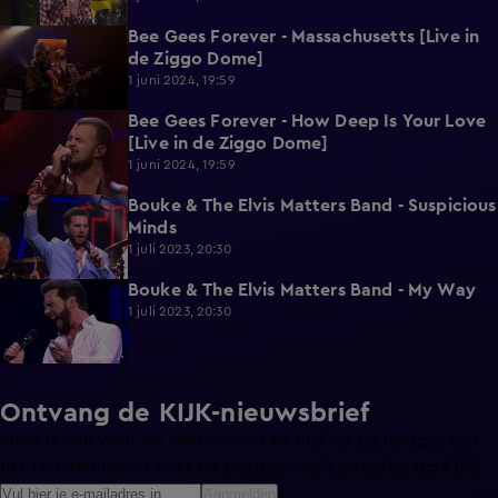
Bee Gees Forever - Massachusetts [Live in
1:55
de Ziggo Dome]
1 juni 2024, 19:59
Bee Gees Forever - How Deep Is Your Love
2:06
[Live in de Ziggo Dome]
1 juni 2024, 19:59
Bouke & The Elvis Matters Band - Suspicious
4:03
Minds
1 juli 2023, 20:30
Bouke & The Elvis Matters Band - My Way
3:40
1 juli 2023, 20:30
Ontvang de KIJK-nieuwsbrief
Meld je aan voor de nieuwsbrief en blijf op de hoogte van
het laatste nieuws over de programma’s en series op KIJK.
Aanmelden