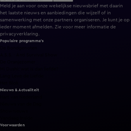
Meld je aan voor onze wekelijkse nieuwsbrief met daarin
het laatste nieuws en aanbiedingen die wijzelf of in
samenwerking met onze partners organiseren. Je kunt je op
ieder moment afmelden. Zie voor meer informatie de
privacyverklaring
.
Populaire programma's
De Bondgenoten
A.S.S. - Anti Survival Show
De Oranjezomer
Mi Dushi: wat is dan liefde?
Lang Leve de Liefde
Het Blok
Nieuws & Actualiteit
Hart van Nederland
Nieuws van de Dag
Shownieuws
Vandaag Inside
Voorwaarden