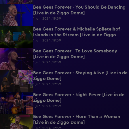
Bee Gees Forever - You Should Be Dancing
3:02
[Live in de Ziggo Dome]
1 juni 2024, 19:59
Bee Gees Forever & Michelle Splietelhof -
3:08
Islands in the Stream [Live in de Ziggo
Dome]
1 juni 2024, 19:59
Bee Gees Forever - To Love Somebody
1:53
[Live in de Ziggo Dome]
1 juni 2024, 19:59
Bee Gees Forever - Staying Alive [Live in de
2:55
Ziggo Dome]
1 juni 2024, 19:59
Bee Gees Forever - Night Fever [Live in de
2:20
Ziggo Dome]
1 juni 2024, 19:59
Bee Gees Forever - More Than a Woman
1:41
[Live in de Ziggo Dome]
1 juni 2024, 19:59