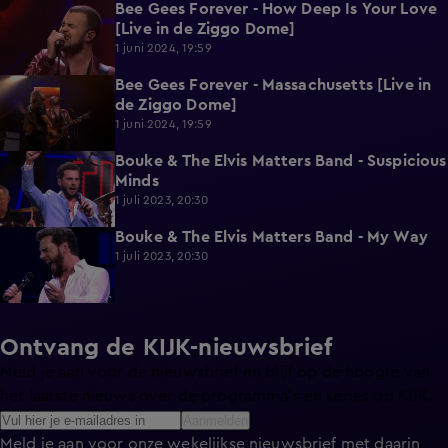
Bee Gees Forever - How Deep Is Your Love
2:06
[Live in de Ziggo Dome]
1 juni 2024, 19:59
Bee Gees Forever - Massachusetts [Live in
1:55
de Ziggo Dome]
1 juni 2024, 19:59
Bouke & The Elvis Matters Band - Suspicious
4:03
Minds
1 juli 2023, 20:30
Bouke & The Elvis Matters Band - My Way
3:40
1 juli 2023, 20:30
Ontvang de KIJK-nieuwsbrief
Meld je aan voor de nieuwsbrief en blijf op de hoogte van
het laatste nieuws over de programma’s en series op KIJK.
Aanmelden
Meld je aan voor onze wekelijkse nieuwsbrief met daarin