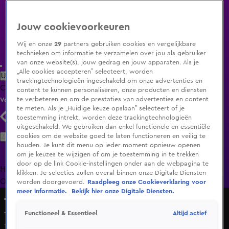
Jouw cookievoorkeuren
Wij en onze
29
partners gebruiken cookies en vergelijkbare
technieken om informatie te verzamelen over jou als gebruiker
van onze website(s), jouw gedrag en jouw apparaten. Als je
„Alle cookies accepteren” selecteert, worden
Uitzending Gemist
Populaire programma's
Zenders
Genres
trackingtechnologieën ingeschakeld om onze advertenties en
Clips
Films
Radio
Smart TV inlog
Shop
content te kunnen personaliseren, onze producten en diensten
te verbeteren en om de prestaties van advertenties en content
Volg KIJK
te meten. Als je „Huidige keuze opslaan” selecteert of je
toestemming intrekt, worden deze trackingtechnologieën
uitgeschakeld. We gebruiken dan enkel functionele en essentiële
Zoeken
cookies om de website goed te laten functioneren en veilig te
houden. Je kunt dit menu op ieder moment opnieuw openen
om je keuzes te wijzigen of om je toestemming in te trekken
door op de link Cookie-instellingen onder aan de webpagina te
Home
Uitzending Gemist
Programma's
De Bondgenoten
De
klikken. Je selecties zullen overal binnen onze Digitale Diensten
Oranjezomer
Livestreams
Shop
worden doorgevoerd.
Raadpleeg onze Cookieverklaring voor
meer informatie.
Bekijk hier onze Digitale Diensten.
The Tribute Live in Concert
Altijd actief
Functioneel & Essentieel
The Chicago Funk - After the Love Has Gone
1 juli 2023, 20:30