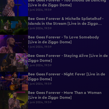
Bee Gees Forever - You Should Be Dancing
3:02
[Live in de Ziggo Dome]
1 juni 2024, 19:59
Bee Gees Forever & Michelle Splietelhof -
3:08
Islands in the Stream [Live in de Ziggo
Dome]
1 juni 2024, 19:59
Bee Gees Forever - To Love Somebody
1:53
[Live in de Ziggo Dome]
1 juni 2024, 19:59
Bee Gees Forever - Staying Alive [Live in de
2:55
Ziggo Dome]
1 juni 2024, 19:59
Bee Gees Forever - Night Fever [Live in de
2:20
Ziggo Dome]
1 juni 2024, 19:59
Bee Gees Forever - More Than a Woman
1:41
[Live in de Ziggo Dome]
1 juni 2024, 19:59