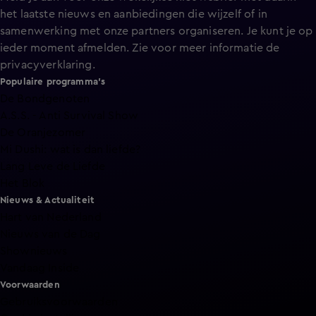
het laatste nieuws en aanbiedingen die wijzelf of in
samenwerking met onze partners organiseren. Je kunt je op
ieder moment afmelden. Zie voor meer informatie de
privacyverklaring
.
Populaire programma's
De Bondgenoten
A.S.S. - Anti Survival Show
De Oranjezomer
Mi Dushi: wat is dan liefde?
Lang Leve de Liefde
Het Blok
Nieuws & Actualiteit
Hart van Nederland
Nieuws van de Dag
Shownieuws
Vandaag Inside
Voorwaarden
Gebruiksvoorwaarden