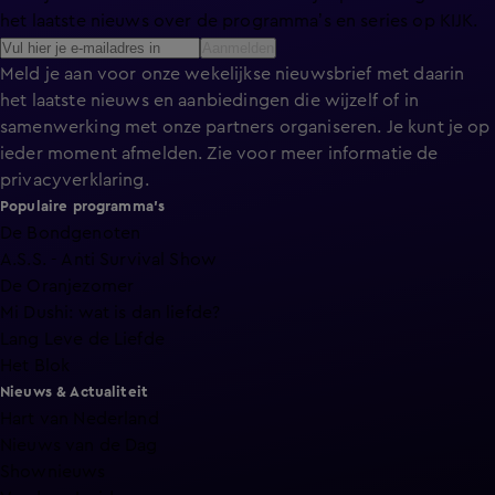
het laatste nieuws over de programma’s en series op KIJK.
Aanmelden
Meld je aan voor onze wekelijkse nieuwsbrief met daarin
het laatste nieuws en aanbiedingen die wijzelf of in
samenwerking met onze partners organiseren. Je kunt je op
ieder moment afmelden. Zie voor meer informatie de
privacyverklaring
.
Populaire programma's
De Bondgenoten
A.S.S. - Anti Survival Show
De Oranjezomer
Mi Dushi: wat is dan liefde?
Lang Leve de Liefde
Het Blok
Nieuws & Actualiteit
Hart van Nederland
Nieuws van de Dag
Shownieuws