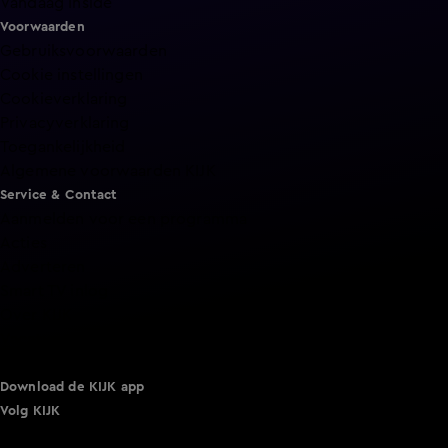
Vandaag Inside
Voorwaarden
Gebruiksvoorwaarden
Cookie instellingen
Cookieverklaring
Privacyverklaring
Toegankelijkheid
Algemene voorwaarden KIJK
Service & Contact
Aanmelden voor een programma
Acties
Adverteren
Smart TV inlog
Over KIJK
Vacatures
Klantenservice
Download de KIJK app
Volg KIJK
©
2026 Talpa Network. Alle rechten voorbehouden. Geen