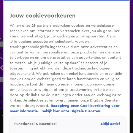
Jouw cookievoorkeuren
Wij en onze
29
partners gebruiken cookies en vergelijkbare
technieken om informatie te verzamelen over jou als gebruiker
van onze website(s), jouw gedrag en jouw apparaten. Als je
„Alle cookies accepteren” selecteert, worden
Uitzending Gemist
Populaire programma's
Zenders
Genres
trackingtechnologieën ingeschakeld om onze advertenties en
Clips
Films
Radio
Smart TV inlog
Shop
content te kunnen personaliseren, onze producten en diensten
te verbeteren en om de prestaties van advertenties en content
Volg KIJK
te meten. Als je „Huidige keuze opslaan” selecteert of je
toestemming intrekt, worden deze trackingtechnologieën
uitgeschakeld. We gebruiken dan enkel functionele en essentiële
Zoeken
cookies om de website goed te laten functioneren en veilig te
houden. Je kunt dit menu op ieder moment opnieuw openen
om je keuzes te wijzigen of om je toestemming in te trekken
door op de link Cookie-instellingen onder aan de webpagina te
Home
Uitzending Gemist
Programma's
De Bondgenoten
De
klikken. Je selecties zullen overal binnen onze Digitale Diensten
Oranjezomer
Livestreams
Shop
worden doorgevoerd.
Raadpleeg onze Cookieverklaring voor
meer informatie.
Bekijk hier onze Digitale Diensten.
The Tribute: Battle of the Bands
Altijd actief
Functioneel & Essentieel
Seizoen 5, aflevering 6
13 dec 2025, 19:58