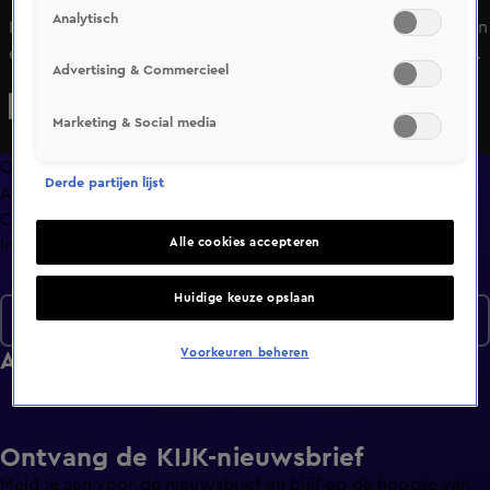
Analytisch
Met nog 8 bands in de competitie komt die hoofdprijs, een
eigen concert in de Ziggo Dome, voor deze overgebleven
Advertising & Commercieel
bands nu steeds dichterbij. Met een nieuwe hit nemen zij
het vanavond opnieuw tegen elkaar op. Naast het spelen
Marketing & Social media
van de grootste hits vertellen ze ook wat hun idool zo
bijzonder maakt. De band die onderaan eindigt verlaat
Overzicht
Derde partijen lijst
wederom het programma.
Afleveringen
Clips
Alle cookies accepteren
Info
Huidige keuze opslaan
Seizoen 5
Voorkeuren beheren
Afleveringen
Ontvang de KIJK-nieuwsbrief
Meld je aan voor de nieuwsbrief en blijf op de hoogte van